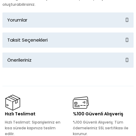
oluşturabilirsiniz.
Yorumlar
Taksit Seçenekleri
Bu ürüne ilk yorumu siz yapın!
Önerileriniz
Yorum Yaz
Bu ürünün fiyat bilgisi, resim, ürün açıklamalarında ve diğer
konularda yetersiz gördüğünüz noktaları öneri formunu
kullanarak tarafımıza iletebilirsiniz.
Görüş ve önerileriniz için teşekkür ederiz.
Ürün resmi kalitesiz, bozuk veya görüntülenemiyor.
Hızlı Teslimat
%100 Güvenli Alışveriş
Ürün açıklamasında eksik bilgiler bulunuyor.
Hızlı Teslimat: Siparişleriniz en
%100 Güvenli Alışveriş: Tüm
Ürün bilgilerinde hatalar bulunuyor.
kısa sürede kapınıza teslim
ödemeleriniz SSL sertifikası ile
edilir.
korunur.