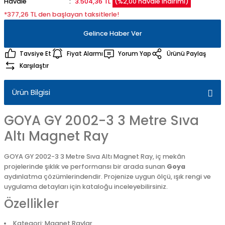
Havale
3.504,36 TL
(%2,00 havale indirimi)
*377,26 TL den başlayan taksitlerle!
Gelince Haber Ver
Tavsiye Et
Fiyat Alarmı
Yorum Yap
Ürünü Paylaş
Karşılaştır
Ürün Bilgisi
GOYA GY 2002-3 3 Metre Sıva
Altı Magnet Ray
GOYA GY 2002-3 3 Metre Sıva Altı Magnet Ray, iç mekân
projelerinde şıklık ve performansı bir arada sunan
Goya
aydınlatma çözümlerindendir. Projenize uygun ölçü, ışık rengi ve
uygulama detayları için kataloğu inceleyebilirsiniz.
Özellikler
Kategori: Magnet Raylar