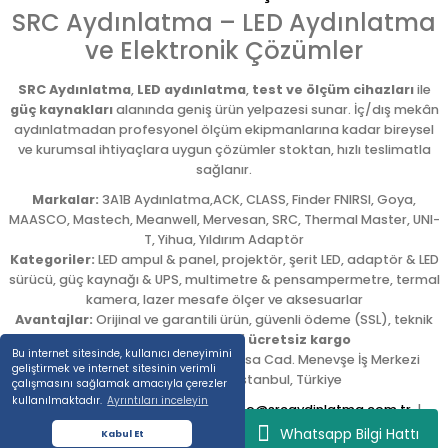
SRC Aydınlatma – LED Aydınlatma
ve Elektronik Çözümler
SRC Aydınlatma
,
LED aydınlatma
,
test ve ölçüm cihazları
ile
güç kaynakları
alanında geniş ürün yelpazesi sunar. İç/dış mekân
aydınlatmadan profesyonel ölçüm ekipmanlarına kadar bireysel
ve kurumsal ihtiyaçlara uygun çözümler stoktan, hızlı teslimatla
sağlanır.
Markalar:
3A1B Aydınlatma,ACK, CLASS, Finder FNIRSI, Goya,
MAASCO, Mastech, Meanwell, Mervesan, SRC, Thermal Master, UNI-
T, Yihua, Yıldırım Adaptör
Kategoriler:
LED ampul & panel, projektör, şerit LED, adaptör & LED
sürücü, güç kaynağı & UPS, multimetre & pensampermetre, termal
kamera, lazer mesafe ölçer ve aksesuarlar
Avantajlar:
Orijinal ve garantili ürün, güvenli ödeme (SSL), teknik
destek,
5.000 TL üzeri ücretsiz kargo
Bu internet sitesinde, kullanıcı deneyimini
Adres:
Emekyemez Mah. Okçumusa Cad. Menevşe İş Merkezi
geliştirmek ve internet sitesinin verimli
No:22/58
,
Beyoğlu
/
İstanbul
,
Türkiye
çalışmasını sağlamak amacıyla çerezler
kullanılmaktadır.
Ayrıntıları inceleyin
Tel:
0212 254 54 00
|
E-posta:
info@srcaydinlatma.com.tr
|
www.srcaydinlatma.com
Whatsapp Bilgi Hattı
Kabul Et