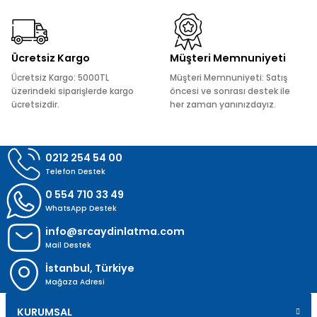
Ürün fiyatı diğer sitelerden daha pahalı.
Bu ürüne benzer farklı alternatifler olmalı.
Ücretsiz Kargo
Müşteri Memnuniyeti
Ücretsiz Kargo: 5000TL
Müşteri Memnuniyeti: Satış
üzerindeki siparişlerde kargo
öncesi ve sonrası destek ile
ücretsizdir.
her zaman yanınızdayız.
Gönder
0212 254 54 00
Telefon Destek
0 554 710 33 49
WhatsApp Destek
info@srcaydinlatma.com
Mail Destek
İstanbul, Türkiye
Mağaza Adresi
KURUMSAL