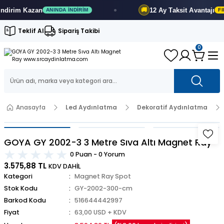
rim
Kazan
12 Ay
Taksit Avantajı
🚚
ANINDA İNDIRIM
FIRSA
Teklif Al
Sipariş Takibi
0
Anasayfa
Led Aydınlatma
Dekoratif Aydınlatma
GOYA GY 2002-3 3 Metre Sıva Altı Magnet Ray
0 Puan - 0 Yorum
3.575,88 TL
KDV DAHİL
Kategori
Magnet Ray Spot
Stok Kodu
GY-2002-300-cm
Barkod Kodu
516644442997
Fiyat
63,00 USD + KDV