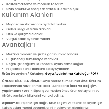
Kaliteli malzeme ve modern tasarım
Uzun ömürlü ve enerji tasarruflu LED teknolojisi
Kullanım Alanları
Mağaza ve showroom aydınlatmaları
Galeri, sergi ve vitrin alanları
Ofis ve çalışma alanları
Vurgu/odak aydınlatmaları
Avantajları
Mekâna modern ve şık bir görünüm kazandırır
Düşük enerji tüketimiyle verimlidir
Doğru ışık dağılımı ile konforlu aydınlatma sağlar
Projelerde farklı alanlara kolay uyarlanır
Ürün Detayları / Katalog:
Goya Aydınlatma Kataloğu (PDF)
ÖNEMLİ BİLGİLENDİRME:
Goya marka tüm ürünler
özel üretim
kapsamında hazırlanmaktadır. Bu nedenle
iade ve değişim
yapılmamaktadır
. Sipariş vermeden önce ürün detaylarını ve
ölçü/uyumluluk bilgilerini kontrol ediniz.
Açıklama:
Projeniz için doğru ürün seçimi ve teknik detaylar için
katalogdan model seçeneklerini inceleyerek siparişinizi