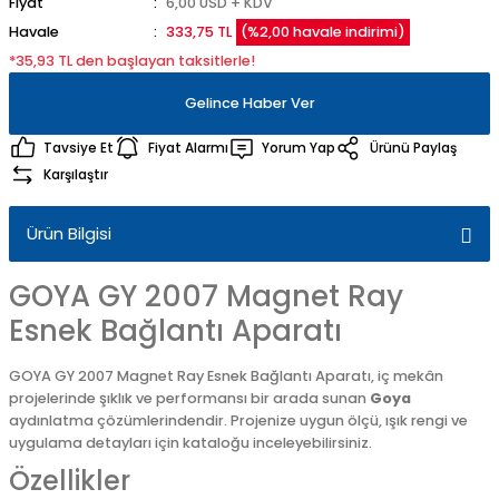
Fiyat
6,00 USD + KDV
Havale
333,75 TL
(%2,00 havale indirimi)
*35,93 TL den başlayan taksitlerle!
Gelince Haber Ver
Tavsiye Et
Fiyat Alarmı
Yorum Yap
Ürünü Paylaş
Karşılaştır
Ürün Bilgisi
GOYA GY 2007 Magnet Ray
Esnek Bağlantı Aparatı
GOYA GY 2007 Magnet Ray Esnek Bağlantı Aparatı, iç mekân
projelerinde şıklık ve performansı bir arada sunan
Goya
aydınlatma çözümlerindendir. Projenize uygun ölçü, ışık rengi ve
uygulama detayları için kataloğu inceleyebilirsiniz.
Özellikler