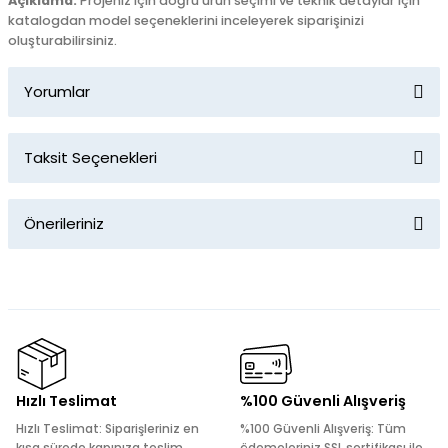
Açıklama:
Projeniz için doğru ürün seçimi ve teknik detaylar için
katalogdan model seçeneklerini inceleyerek siparişinizi
oluşturabilirsiniz.
Yorumlar
Taksit Seçenekleri
Bu ürüne ilk yorumu siz yapın!
Önerileriniz
Yorum Yaz
Bu ürünün fiyat bilgisi, resim, ürün açıklamalarında ve diğer
konularda yetersiz gördüğünüz noktaları öneri formunu
kullanarak tarafımıza iletebilirsiniz.
Görüş ve önerileriniz için teşekkür ederiz.
Ürün resmi kalitesiz, bozuk veya görüntülenemiyor.
Hızlı Teslimat
%100 Güvenli Alışveriş
Ürün açıklamasında eksik bilgiler bulunuyor.
Hızlı Teslimat: Siparişleriniz en
%100 Güvenli Alışveriş: Tüm
Ürün bilgilerinde hatalar bulunuyor.