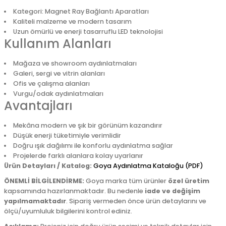
Kategori: Magnet Ray Bağlantı Aparatları
Kaliteli malzeme ve modern tasarım
Uzun ömürlü ve enerji tasarruflu LED teknolojisi
Kullanım Alanları
Mağaza ve showroom aydınlatmaları
Galeri, sergi ve vitrin alanları
Ofis ve çalışma alanları
Vurgu/odak aydınlatmaları
Avantajları
Mekâna modern ve şık bir görünüm kazandırır
Düşük enerji tüketimiyle verimlidir
Doğru ışık dağılımı ile konforlu aydınlatma sağlar
Projelerde farklı alanlara kolay uyarlanır
Ürün Detayları / Katalog:
Goya Aydınlatma Kataloğu (PDF)
ÖNEMLİ BİLGİLENDİRME:
Goya marka tüm ürünler
özel üretim
kapsamında hazırlanmaktadır. Bu nedenle
iade ve değişim
yapılmamaktadır
. Sipariş vermeden önce ürün detaylarını ve
ölçü/uyumluluk bilgilerini kontrol ediniz.