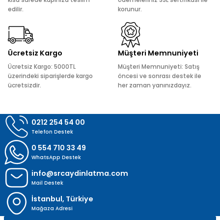
kısa sürede kapınıza teslim
ödemeleriniz SSL sertifikası ile
edilir.
korunur.
Ürün fiyatı diğer sitelerden daha pahalı.
Bu ürüne benzer farklı alternatifler olmalı.
Ücretsiz Kargo
Müşteri Memnuniyeti
Ücretsiz Kargo: 5000TL
Müşteri Memnuniyeti: Satış
üzerindeki siparişlerde kargo
öncesi ve sonrası destek ile
ücretsizdir.
her zaman yanınızdayız.
Gönder
0212 254 54 00
Telefon Destek
0 554 710 33 49
WhatsApp Destek
info@srcaydinlatma.com
Mail Destek
İstanbul, Türkiye
Mağaza Adresi