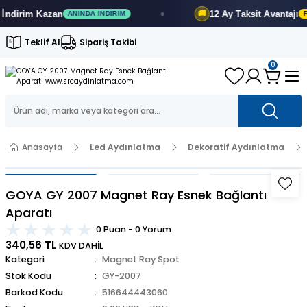
irim
Kazan
12 Ay
Taksit Avantajı
🚚
ANINDA İNDIRIM
FIRS
Teklif Al
Sipariş Takibi
0
Anasayfa
Led Aydınlatma
Dekoratif Aydınlatma
GOYA GY 2007 Magnet Ray Esnek Bağlantı
Aparatı
0 Puan - 0 Yorum
340,56 TL
KDV DAHİL
Kategori
Magnet Ray Spot
Stok Kodu
GY-2007
Barkod Kodu
516644443060