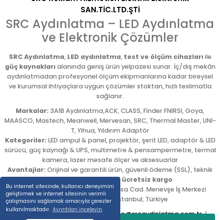
SAN.TİC.LTD.ŞTİ
SRC Aydınlatma – LED Aydınlatma
ve Elektronik Çözümler
SRC Aydınlatma
,
LED aydınlatma
,
test ve ölçüm cihazları
ile
güç kaynakları
alanında geniş ürün yelpazesi sunar. İç/dış mekân
aydınlatmadan profesyonel ölçüm ekipmanlarına kadar bireysel
ve kurumsal ihtiyaçlara uygun çözümler stoktan, hızlı teslimatla
sağlanır.
Markalar:
3A1B Aydınlatma,ACK, CLASS, Finder FNIRSI, Goya,
MAASCO, Mastech, Meanwell, Mervesan, SRC, Thermal Master, UNI-
T, Yihua, Yıldırım Adaptör
Kategoriler:
LED ampul & panel, projektör, şerit LED, adaptör & LED
sürücü, güç kaynağı & UPS, multimetre & pensampermetre, termal
kamera, lazer mesafe ölçer ve aksesuarlar
Avantajlar:
Orijinal ve garantili ürün, güvenli ödeme (SSL), teknik
destek,
5.000 TL üzeri ücretsiz kargo
Bu internet sitesinde, kullanıcı deneyimini
Adres:
Emekyemez Mah. Okçumusa Cad. Menevşe İş Merkezi
geliştirmek ve internet sitesinin verimli
No:22/58
,
Beyoğlu
/
İstanbul
,
Türkiye
çalışmasını sağlamak amacıyla çerezler
kullanılmaktadır.
Ayrıntıları inceleyin
Tel:
0212 254 54 00
|
E-posta:
info@srcaydinlatma.com.tr
|