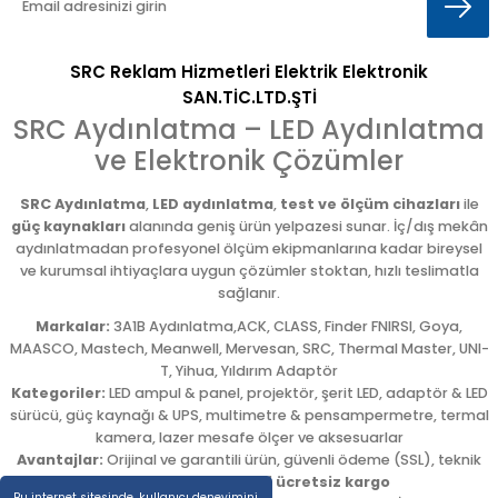
SRC Reklam Hizmetleri Elektrik Elektronik
SAN.TİC.LTD.ŞTİ
SRC Aydınlatma – LED Aydınlatma
ve Elektronik Çözümler
SRC Aydınlatma
,
LED aydınlatma
,
test ve ölçüm cihazları
ile
güç kaynakları
alanında geniş ürün yelpazesi sunar. İç/dış mekân
aydınlatmadan profesyonel ölçüm ekipmanlarına kadar bireysel
ve kurumsal ihtiyaçlara uygun çözümler stoktan, hızlı teslimatla
sağlanır.
Markalar:
3A1B Aydınlatma,ACK, CLASS, Finder FNIRSI, Goya,
MAASCO, Mastech, Meanwell, Mervesan, SRC, Thermal Master, UNI-
T, Yihua, Yıldırım Adaptör
Kategoriler:
LED ampul & panel, projektör, şerit LED, adaptör & LED
sürücü, güç kaynağı & UPS, multimetre & pensampermetre, termal
kamera, lazer mesafe ölçer ve aksesuarlar
Avantajlar:
Orijinal ve garantili ürün, güvenli ödeme (SSL), teknik
destek,
5.000 TL üzeri ücretsiz kargo
Bu internet sitesinde, kullanıcı deneyimini