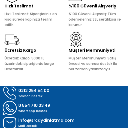
Ürün resmi kalitesiz, bozuk veya görüntülenemiyor.
Hızlı Teslimat
%100 Güvenli Alışveriş
Ürün açıklamasında eksik bilgiler bulunuyor.
Hızlı Teslimat: Siparişleriniz en
%100 Güvenli Alışveriş: Tüm
Ürün bilgilerinde hatalar bulunuyor.
kısa sürede kapınıza teslim
ödemeleriniz SSL sertifikası ile
edilir.
korunur.
Ürün fiyatı diğer sitelerden daha pahalı.
Bu ürüne benzer farklı alternatifler olmalı.
Ücretsiz Kargo
Müşteri Memnuniyeti
Ücretsiz Kargo: 5000TL
Müşteri Memnuniyeti: Satış
üzerindeki siparişlerde kargo
öncesi ve sonrası destek ile
ücretsizdir.
her zaman yanınızdayız.
Gönder
0212 254 54 00
Telefon Destek
0 554 710 33 49
WhatsApp Destek
info@srcaydinlatma.com
Mail Destek