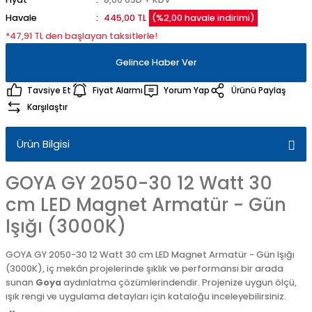
Havale
445,00 TL
(%2,00 havale indirimi)
*47,91 TL den başlayan taksitlerle!
Gelince Haber Ver
Tavsiye Et
Fiyat Alarmı
Yorum Yap
Ürünü Paylaş
Karşılaştır
Ürün Bilgisi
GOYA GY 2050-30 12 Watt 30
cm LED Magnet Armatür - Gün
Işığı (3000K)
GOYA GY 2050-30 12 Watt 30 cm LED Magnet Armatür - Gün Işığı
(3000K), iç mekân projelerinde şıklık ve performansı bir arada
sunan
Goya
aydınlatma çözümlerindendir. Projenize uygun ölçü,
ışık rengi ve uygulama detayları için kataloğu inceleyebilirsiniz.