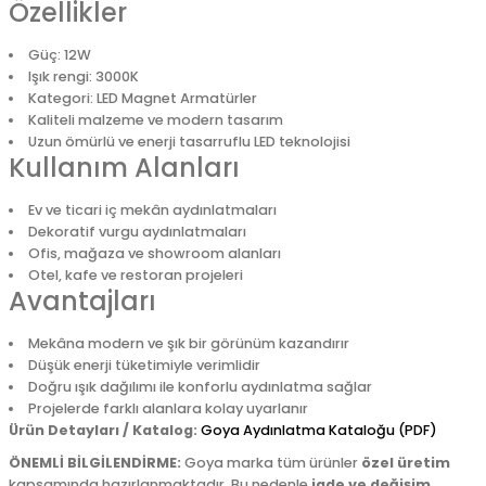
Özellikler
Güç: 12W
Işık rengi: 3000K
Kategori: LED Magnet Armatürler
Kaliteli malzeme ve modern tasarım
Uzun ömürlü ve enerji tasarruflu LED teknolojisi
Kullanım Alanları
Ev ve ticari iç mekân aydınlatmaları
Dekoratif vurgu aydınlatmaları
Ofis, mağaza ve showroom alanları
Otel, kafe ve restoran projeleri
Avantajları
Mekâna modern ve şık bir görünüm kazandırır
Düşük enerji tüketimiyle verimlidir
Doğru ışık dağılımı ile konforlu aydınlatma sağlar
Projelerde farklı alanlara kolay uyarlanır
Ürün Detayları / Katalog:
Goya Aydınlatma Kataloğu (PDF)
ÖNEMLİ BİLGİLENDİRME:
Goya marka tüm ürünler
özel üretim
kapsamında hazırlanmaktadır. Bu nedenle
iade ve değişim