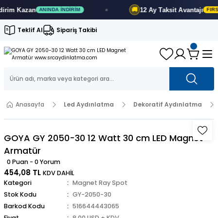
im
Kazan
12 Ay
Taksit Avantajı
🚚
ANINDA İNDIRIM
FIRSAT
Teklif Al
Sipariş Takibi
Anasayfa
Led Aydınlatma
Dekoratif Aydınlatma
GOYA GY 2050-30 12 Watt 30 cm LED Magnet
Armatür
0 Puan - 0 Yorum
454,08 TL
KDV DAHİL
Kategori
Magnet Ray Spot
Stok Kodu
GY-2050-30
Barkod Kodu
516644443065
Fiyat
8,00 USD + KDV