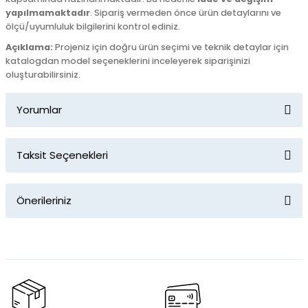
yapılmamaktadır
. Sipariş vermeden önce ürün detaylarını ve
ölçü/uyumluluk bilgilerini kontrol ediniz.
Açıklama:
Projeniz için doğru ürün seçimi ve teknik detaylar için
katalogdan model seçeneklerini inceleyerek siparişinizi
oluşturabilirsiniz.
Yorumlar
Taksit Seçenekleri
Bu ürüne ilk yorumu siz yapın!
Önerileriniz
Yorum Yaz
Bu ürünün fiyat bilgisi, resim, ürün açıklamalarında ve diğer
konularda yetersiz gördüğünüz noktaları öneri formunu
kullanarak tarafımıza iletebilirsiniz.
Görüş ve önerileriniz için teşekkür ederiz.