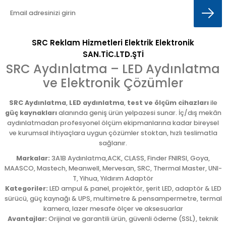
SRC Reklam Hizmetleri Elektrik Elektronik
SAN.TİC.LTD.ŞTİ
SRC Aydınlatma – LED Aydınlatma
ve Elektronik Çözümler
SRC Aydınlatma
,
LED aydınlatma
,
test ve ölçüm cihazları
ile
güç kaynakları
alanında geniş ürün yelpazesi sunar. İç/dış mekân
aydınlatmadan profesyonel ölçüm ekipmanlarına kadar bireysel
ve kurumsal ihtiyaçlara uygun çözümler stoktan, hızlı teslimatla
sağlanır.
Markalar:
3A1B Aydınlatma,ACK, CLASS, Finder FNIRSI, Goya,
MAASCO, Mastech, Meanwell, Mervesan, SRC, Thermal Master, UNI-
T, Yihua, Yıldırım Adaptör
Kategoriler:
LED ampul & panel, projektör, şerit LED, adaptör & LED
sürücü, güç kaynağı & UPS, multimetre & pensampermetre, termal
kamera, lazer mesafe ölçer ve aksesuarlar
Avantajlar:
Orijinal ve garantili ürün, güvenli ödeme (SSL), teknik