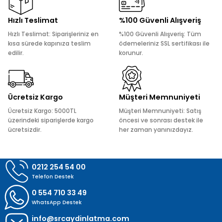
Ürün resmi kalitesiz, bozuk veya görüntülenemiyor.
Hızlı Teslimat
%100 Güvenli Alışveriş
Ürün açıklamasında eksik bilgiler bulunuyor.
Hızlı Teslimat: Siparişleriniz en
%100 Güvenli Alışveriş: Tüm
Ürün bilgilerinde hatalar bulunuyor.
kısa sürede kapınıza teslim
ödemeleriniz SSL sertifikası ile
edilir.
korunur.
Ürün fiyatı diğer sitelerden daha pahalı.
Bu ürüne benzer farklı alternatifler olmalı.
Ücretsiz Kargo
Müşteri Memnuniyeti
Ücretsiz Kargo: 5000TL
Müşteri Memnuniyeti: Satış
üzerindeki siparişlerde kargo
öncesi ve sonrası destek ile
ücretsizdir.
her zaman yanınızdayız.
Gönder
0212 254 54 00
Telefon Destek
0 554 710 33 49
WhatsApp Destek
info@srcaydinlatma.com