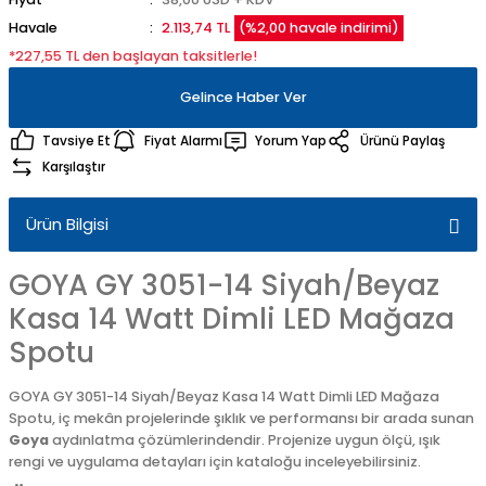
Havale
2.113,74 TL
(%2,00 havale indirimi)
*227,55 TL den başlayan taksitlerle!
Gelince Haber Ver
Tavsiye Et
Fiyat Alarmı
Yorum Yap
Ürünü Paylaş
Karşılaştır
Ürün Bilgisi
GOYA GY 3051-14 Siyah/Beyaz
Kasa 14 Watt Dimli LED Mağaza
Spotu
GOYA GY 3051-14 Siyah/Beyaz Kasa 14 Watt Dimli LED Mağaza
Spotu, iç mekân projelerinde şıklık ve performansı bir arada sunan
Goya
aydınlatma çözümlerindendir. Projenize uygun ölçü, ışık
rengi ve uygulama detayları için kataloğu inceleyebilirsiniz.