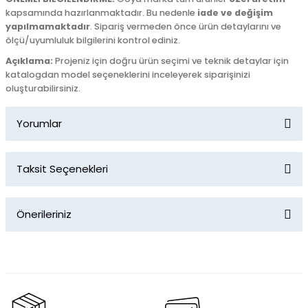
kapsamında hazırlanmaktadır. Bu nedenle
iade ve değişim
yapılmamaktadır
. Sipariş vermeden önce ürün detaylarını ve
ölçü/uyumluluk bilgilerini kontrol ediniz.
Açıklama:
Projeniz için doğru ürün seçimi ve teknik detaylar için
katalogdan model seçeneklerini inceleyerek siparişinizi
oluşturabilirsiniz.
Yorumlar
Taksit Seçenekleri
Bu ürüne ilk yorumu siz yapın!
Önerileriniz
Yorum Yaz
Bu ürünün fiyat bilgisi, resim, ürün açıklamalarında ve diğer
konularda yetersiz gördüğünüz noktaları öneri formunu
kullanarak tarafımıza iletebilirsiniz.
Görüş ve önerileriniz için teşekkür ederiz.