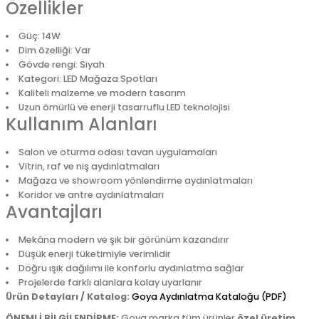
Özellikler
Güç: 14W
Dim özelliği: Var
Gövde rengi: Siyah
Kategori: LED Mağaza Spotları
Kaliteli malzeme ve modern tasarım
Uzun ömürlü ve enerji tasarruflu LED teknolojisi
Kullanım Alanları
Salon ve oturma odası tavan uygulamaları
Vitrin, raf ve niş aydınlatmaları
Mağaza ve showroom yönlendirme aydınlatmaları
Koridor ve antre aydınlatmaları
Avantajları
Mekâna modern ve şık bir görünüm kazandırır
Düşük enerji tüketimiyle verimlidir
Doğru ışık dağılımı ile konforlu aydınlatma sağlar
Projelerde farklı alanlara kolay uyarlanır
Ürün Detayları / Katalog:
Goya Aydınlatma Kataloğu (PDF)
ÖNEMLİ BİLGİLENDİRME:
Goya marka tüm ürünler
özel üretim