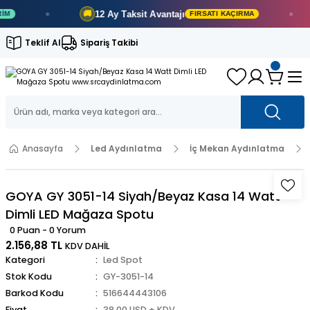
12 Ay
Taksit Avantajı
🚚
FIRSATI KAÇIRMA
Teklif Al
Sipariş Takibi
Anasayfa
Led Aydınlatma
İç Mekan Aydınlatma
GOYA GY 3051-14 Siyah/Beyaz Kasa 14 Watt
Dimli LED Mağaza Spotu
0 Puan - 0 Yorum
2.156,88 TL
KDV DAHİL
Kategori
Led Spot
Stok Kodu
GY-3051-14
Barkod Kodu
516644443106
Fiyat
38,00 USD + KDV