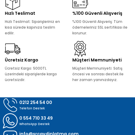
Ürün resmi kalitesiz, bozuk veya görüntülenemiyor.
Hızlı Teslimat
%100 Güvenli Alışveriş
Ürün açıklamasında eksik bilgiler bulunuyor.
Hızlı Teslimat: Siparişleriniz en
%100 Güvenli Alışveriş: Tüm
Ürün bilgilerinde hatalar bulunuyor.
kısa sürede kapınıza teslim
ödemeleriniz SSL sertifikası ile
edilir.
korunur.
Ürün fiyatı diğer sitelerden daha pahalı.
Bu ürüne benzer farklı alternatifler olmalı.
Ücretsiz Kargo
Müşteri Memnuniyeti
Ücretsiz Kargo: 5000TL
Müşteri Memnuniyeti: Satış
üzerindeki siparişlerde kargo
öncesi ve sonrası destek ile
ücretsizdir.
her zaman yanınızdayız.
Gönder
0212 254 54 00
Telefon Destek
0 554 710 33 49
WhatsApp Destek
info@srcaydinlatma.com