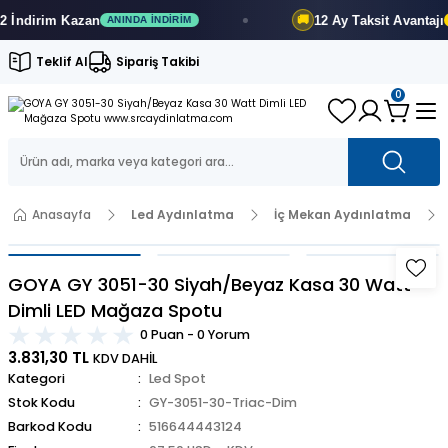
dirim
Kazan
12 Ay
Taksit Avantajı
🚚
ANINDA İNDIRIM
FIR
Teklif Al
Sipariş Takibi
0
Anasayfa
Led Aydınlatma
İç Mekan Aydınlatma
GOYA GY 3051-30 Siyah/Beyaz Kasa 30 Watt
Dimli LED Mağaza Spotu
0 Puan - 0 Yorum
3.831,30 TL
KDV DAHİL
Kategori
Led Spot
Stok Kodu
GY-3051-30-Triac-Dim
Barkod Kodu
516644443124