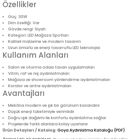
Özellikler
Güç: 30W
Dim özelliği: Var
Gövde rengi: Siyah
Kategori: LED Mağaza Spotları
Kaliteli malzeme ve modern tasarım
Uzun ömürlü ve enerji tasarruflu LED teknolojisi
Kullanım Alanları
Salon ve oturma odası tavan uygulamaları
Vitrin, raf ve niş aydınlatmaları
Mağaza ve showroom yönlendirme aydınlatmaları
Koridor ve antre aydınlatmaları
Avantajları
Mekâna modern ve şık bir görünüm kazandırır
Düşük enerji tüketimiyle verimlidir
Doğru ışık dağılımı ile konforlu aydınlatma sağlar
Projelerde farklı alanlara kolay uyarlanır
Ürün Detayları / Katalog:
Goya Aydınlatma Kataloğu (PDF)