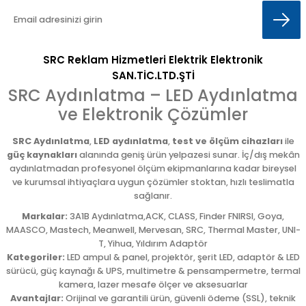
SRC Reklam Hizmetleri Elektrik Elektronik
SAN.TİC.LTD.ŞTİ
SRC Aydınlatma – LED Aydınlatma
ve Elektronik Çözümler
SRC Aydınlatma
,
LED aydınlatma
,
test ve ölçüm cihazları
ile
güç kaynakları
alanında geniş ürün yelpazesi sunar. İç/dış mekân
aydınlatmadan profesyonel ölçüm ekipmanlarına kadar bireysel
ve kurumsal ihtiyaçlara uygun çözümler stoktan, hızlı teslimatla
sağlanır.
Markalar:
3A1B Aydınlatma,ACK, CLASS, Finder FNIRSI, Goya,
MAASCO, Mastech, Meanwell, Mervesan, SRC, Thermal Master, UNI-
T, Yihua, Yıldırım Adaptör
Kategoriler:
LED ampul & panel, projektör, şerit LED, adaptör & LED
sürücü, güç kaynağı & UPS, multimetre & pensampermetre, termal
kamera, lazer mesafe ölçer ve aksesuarlar
Avantajlar:
Orijinal ve garantili ürün, güvenli ödeme (SSL), teknik