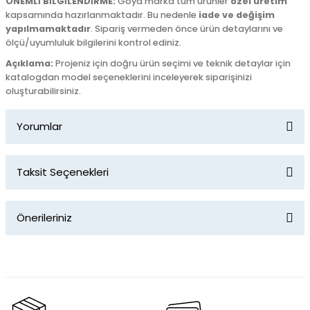
ÖNEMLİ BİLGİLENDİRME:
Goya marka tüm ürünler
özel üretim
kapsamında hazırlanmaktadır. Bu nedenle
iade ve değişim
yapılmamaktadır
. Sipariş vermeden önce ürün detaylarını ve
ölçü/uyumluluk bilgilerini kontrol ediniz.
Açıklama:
Projeniz için doğru ürün seçimi ve teknik detaylar için
katalogdan model seçeneklerini inceleyerek siparişinizi
oluşturabilirsiniz.
Yorumlar
Taksit Seçenekleri
Bu ürüne ilk yorumu siz yapın!
Önerileriniz
Yorum Yaz
Bu ürünün fiyat bilgisi, resim, ürün açıklamalarında ve diğer
konularda yetersiz gördüğünüz noktaları öneri formunu
kullanarak tarafımıza iletebilirsiniz.
Görüş ve önerileriniz için teşekkür ederiz.