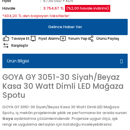
Fiyat
67,50 USD + KDV
Havale
3.754,67 TL
(%2,00 havale indirimi)
*404,20 TL den başlayan taksitlerle!
Gelince Haber Ver
Tavsiye Et
Fiyat Alarmı
Yorum Yap
Ürünü Paylaş
Karşılaştır
Ürün Bilgisi
GOYA GY 3051-30 Siyah/Beyaz
Kasa 30 Watt Dimli LED Mağaza
Spotu
GOYA GY 3051-30 Siyah/Beyaz Kasa 30 Watt Dimli LED Mağaza
Spotu, iç mekân projelerinde şıklık ve performansı bir arada sunan
Goya
aydınlatma çözümlerindendir. Projenize uygun ölçü, ışık
rengi ve uygulama detayları için kataloğu inceleyebilirsiniz.