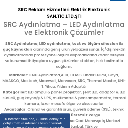
SRC Reklam Hizmetleri Elektrik Elektronik
SAN.TİC.LTD.ŞTİ
SRC Aydınlatma – LED Aydınlatma
ve Elektronik Çözümler
SRC Aydınlatma
,
LED aydınlatma
,
test ve ölçüm cihazları
ile
güç kaynakları
alanında geniş ürün yelpazesi sunar. İç/dış mekân
aydınlatmadan profesyonel ölçüm ekipmanlarına kadar bireysel
ve kurumsal ihtiyaçlara uygun çözümler stoktan, hızlı teslimatla
sağlanır.
Markalar:
3A1B Aydınlatma,ACK, CLASS, Finder FNIRSI, Goya,
MAASCO, Mastech, Meanwell, Mervesan, SRC, Thermal Master, UNI-
T, Yihua, Yıldırım Adaptör
Kategoriler:
LED ampul & panel, projektör, şerit LED, adaptör & LED
sürücü, güç kaynağı & UPS, multimetre & pensampermetre, termal
kamera, lazer mesafe ölçer ve aksesuarlar
Avantajlar:
Orijinal ve garantili ürün, güvenli ödeme (SSL), teknik
destek,
5.000 TL üzeri ücretsiz kargo
Bu internet sitesinde, kullanıcı deneyimini
Adres:
Emekyemez Mah. Okçumusa Cad. Menevşe İş Merkezi
geliştirmek ve internet sitesinin verimli
No:22/58
,
Beyoğlu
/
İstanbul
,
Türkiye
çalışmasını sağlamak amacıyla çerezler