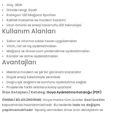
Güç: 36W
Gövde rengi: Siyah
Kategori: LED Mağaza Spotları
Kaliteli malzeme ve modern tasarım
Uzun ömürlü ve enerji tasarruflu LED teknolojisi
Kullanım Alanları
Salon ve oturma odası tavan uygulamaları
Vitrin, raf ve niş aydınlatmaları
Mağaza ve showroom yönlendirme aydınlatmaları
Koridor ve antre aydınlatmaları
Avantajları
Mekâna modern ve şık bir görünüm kazandırır
Düşük enerji tüketimiyle verimlidir
Doğru ışık dağılımı ile konforlu aydınlatma sağlar
Projelerde farklı alanlara kolay uyarlanır
Ürün Detayları / Katalog:
Goya Aydınlatma Kataloğu (PDF)
ÖNEMLİ BİLGİLENDİRME:
Goya marka tüm ürünler
özel üretim
kapsamında hazırlanmaktadır. Bu nedenle
iade ve değişim
yapılmamaktadır
. Sipariş vermeden önce ürün detaylarını ve