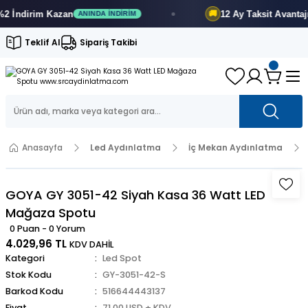
ndirim
Kazan
12 Ay
Taksit Avantajı
🚚
ANINDA İNDIRIM
FI
Teklif Al
Sipariş Takibi
Anasayfa
Led Aydınlatma
İç Mekan Aydınlatma
GOYA GY 3051-42 Siyah Kasa 36 Watt LED
Mağaza Spotu
0 Puan - 0 Yorum
4.029,96 TL
KDV DAHİL
Kategori
Led Spot
Stok Kodu
GY-3051-42-S
Barkod Kodu
516644443137
Fiyat
71,00 USD + KDV