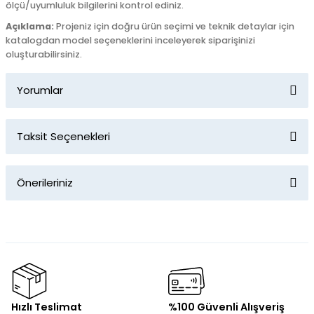
ölçü/uyumluluk bilgilerini kontrol ediniz.
Açıklama:
Projeniz için doğru ürün seçimi ve teknik detaylar için
katalogdan model seçeneklerini inceleyerek siparişinizi
oluşturabilirsiniz.
Yorumlar
Taksit Seçenekleri
Bu ürüne ilk yorumu siz yapın!
Önerileriniz
Yorum Yaz
Bu ürünün fiyat bilgisi, resim, ürün açıklamalarında ve diğer
konularda yetersiz gördüğünüz noktaları öneri formunu
kullanarak tarafımıza iletebilirsiniz.
Görüş ve önerileriniz için teşekkür ederiz.
Ürün resmi kalitesiz, bozuk veya görüntülenemiyor.
Hızlı Teslimat
%100 Güvenli Alışveriş