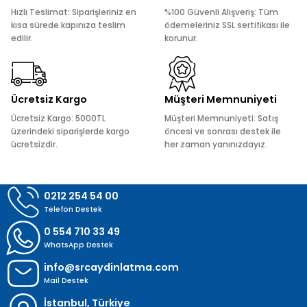
Ürün açıklamasında eksik bilgiler bulunuyor.
Hızlı Teslimat: Siparişleriniz en
%100 Güvenli Alışveriş: Tüm
Ürün bilgilerinde hatalar bulunuyor.
kısa sürede kapınıza teslim
ödemeleriniz SSL sertifikası ile
edilir.
korunur.
Ürün fiyatı diğer sitelerden daha pahalı.
Bu ürüne benzer farklı alternatifler olmalı.
Ücretsiz Kargo
Müşteri Memnuniyeti
Ücretsiz Kargo: 5000TL
Müşteri Memnuniyeti: Satış
üzerindeki siparişlerde kargo
öncesi ve sonrası destek ile
ücretsizdir.
her zaman yanınızdayız.
Gönder
0212 254 54 00
Telefon Destek
0 554 710 33 49
WhatsApp Destek
info@srcaydinlatma.com
Mail Destek
İstanbul, Türkiye