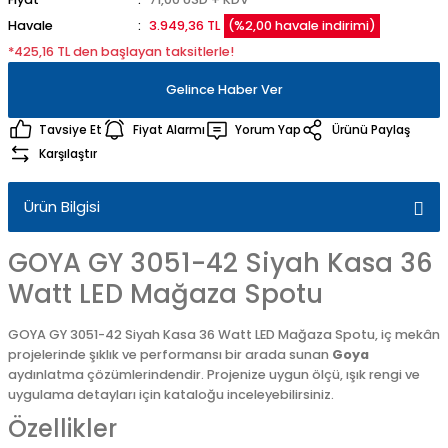
Havale
3.949,36 TL
(%2,00 havale indirimi)
*425,16 TL den başlayan taksitlerle!
Gelince Haber Ver
Tavsiye Et
Fiyat Alarmı
Yorum Yap
Ürünü Paylaş
Karşılaştır
Ürün Bilgisi
GOYA GY 3051-42 Siyah Kasa 36
Watt LED Mağaza Spotu
GOYA GY 3051-42 Siyah Kasa 36 Watt LED Mağaza Spotu, iç mekân
projelerinde şıklık ve performansı bir arada sunan
Goya
aydınlatma çözümlerindendir. Projenize uygun ölçü, ışık rengi ve
uygulama detayları için kataloğu inceleyebilirsiniz.
Özellikler