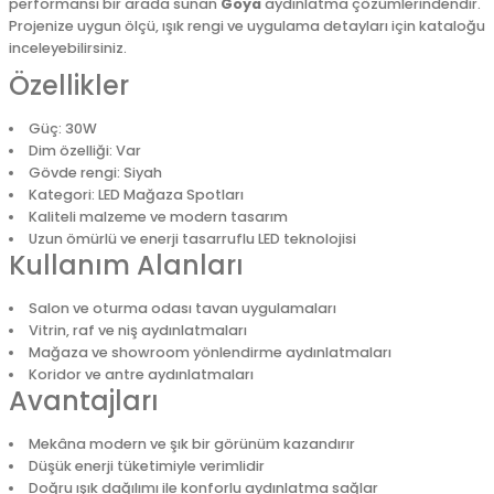
performansı bir arada sunan
Goya
aydınlatma çözümlerindendir.
Projenize uygun ölçü, ışık rengi ve uygulama detayları için kataloğu
inceleyebilirsiniz.
Özellikler
Güç: 30W
Dim özelliği: Var
Gövde rengi: Siyah
Kategori: LED Mağaza Spotları
Kaliteli malzeme ve modern tasarım
Uzun ömürlü ve enerji tasarruflu LED teknolojisi
Kullanım Alanları
Salon ve oturma odası tavan uygulamaları
Vitrin, raf ve niş aydınlatmaları
Mağaza ve showroom yönlendirme aydınlatmaları
Koridor ve antre aydınlatmaları
Avantajları
Mekâna modern ve şık bir görünüm kazandırır
Düşük enerji tüketimiyle verimlidir
Doğru ışık dağılımı ile konforlu aydınlatma sağlar