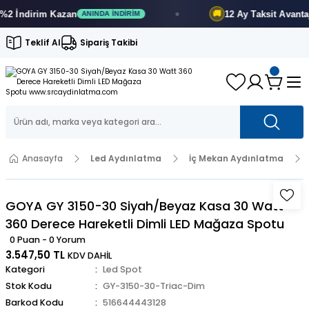
İndirim
Kazan
12 Ay
Taksit Avantajı
🚚
ANINDA İNDIRIM
F
Teklif Al
Sipariş Takibi
Anasayfa
Led Aydınlatma
İç Mekan Aydınlatma
GOYA GY 3150-30 Siyah/Beyaz Kasa 30 Watt
360 Derece Hareketli Dimli LED Mağaza Spotu
0 Puan - 0 Yorum
3.547,50 TL
KDV DAHİL
Kategori
Led Spot
Stok Kodu
GY-3150-30-Triac-Dim
Barkod Kodu
516644443128