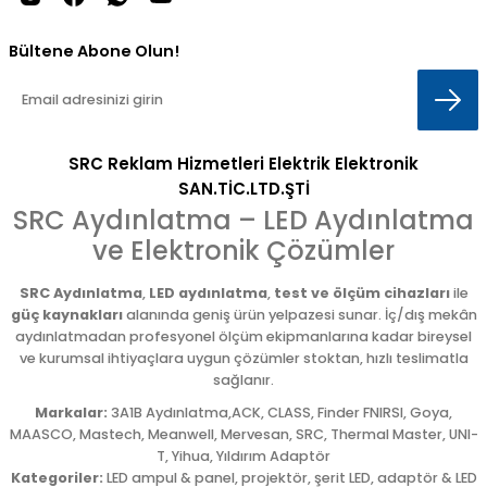
Bültene Abone Olun!
SRC Reklam Hizmetleri Elektrik Elektronik
SAN.TİC.LTD.ŞTİ
SRC Aydınlatma – LED Aydınlatma
ve Elektronik Çözümler
SRC Aydınlatma
,
LED aydınlatma
,
test ve ölçüm cihazları
ile
güç kaynakları
alanında geniş ürün yelpazesi sunar. İç/dış mekân
aydınlatmadan profesyonel ölçüm ekipmanlarına kadar bireysel
ve kurumsal ihtiyaçlara uygun çözümler stoktan, hızlı teslimatla
sağlanır.
Markalar:
3A1B Aydınlatma,ACK, CLASS, Finder FNIRSI, Goya,
MAASCO, Mastech, Meanwell, Mervesan, SRC, Thermal Master, UNI-
T, Yihua, Yıldırım Adaptör
Kategoriler:
LED ampul & panel, projektör, şerit LED, adaptör & LED