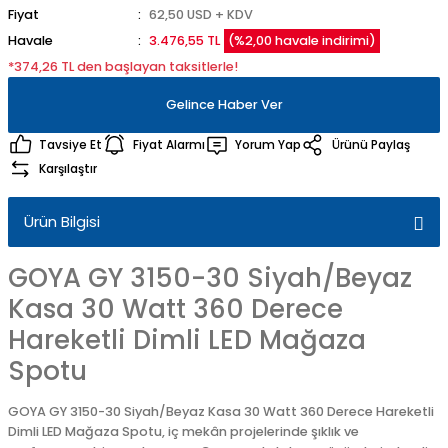
Fiyat
62,50 USD + KDV
Havale
3.476,55 TL
(%2,00 havale indirimi)
*374,26 TL den başlayan taksitlerle!
Gelince Haber Ver
Tavsiye Et
Fiyat Alarmı
Yorum Yap
Ürünü Paylaş
Karşılaştır
Ürün Bilgisi
GOYA GY 3150-30 Siyah/Beyaz
Kasa 30 Watt 360 Derece
Hareketli Dimli LED Mağaza
Spotu
GOYA GY 3150-30 Siyah/Beyaz Kasa 30 Watt 360 Derece Hareketli
Dimli LED Mağaza Spotu, iç mekân projelerinde şıklık ve