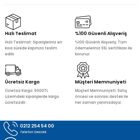
konularda yetersiz gördüğünüz noktaları öneri formunu
kullanarak tarafımıza iletebilirsiniz.
Görüş ve önerileriniz için teşekkür ederiz.
Ürün resmi kalitesiz, bozuk veya görüntülenemiyor.
Hızlı Teslimat
%100 Güvenli Alışveriş
Ürün açıklamasında eksik bilgiler bulunuyor.
Hızlı Teslimat: Siparişleriniz en
%100 Güvenli Alışveriş: Tüm
Ürün bilgilerinde hatalar bulunuyor.
kısa sürede kapınıza teslim
ödemeleriniz SSL sertifikası ile
edilir.
korunur.
Ürün fiyatı diğer sitelerden daha pahalı.
Bu ürüne benzer farklı alternatifler olmalı.
Ücretsiz Kargo
Müşteri Memnuniyeti
Ücretsiz Kargo: 5000TL
Müşteri Memnuniyeti: Satış
üzerindeki siparişlerde kargo
öncesi ve sonrası destek ile
ücretsizdir.
her zaman yanınızdayız.
Gönder
0212 254 54 00
Telefon Destek