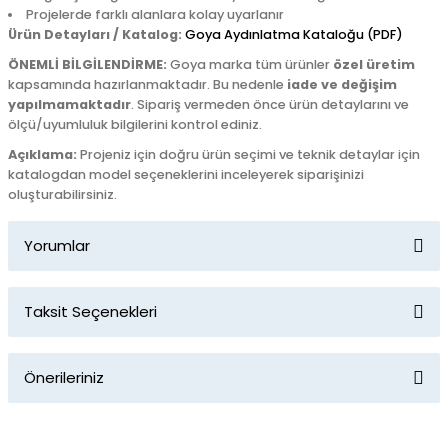
Projelerde farklı alanlara kolay uyarlanır
Ürün Detayları / Katalog:
Goya Aydınlatma Kataloğu (PDF)
ÖNEMLİ BİLGİLENDİRME:
Goya marka tüm ürünler
özel üretim
kapsamında hazırlanmaktadır. Bu nedenle
iade ve değişim
yapılmamaktadır
. Sipariş vermeden önce ürün detaylarını ve
ölçü/uyumluluk bilgilerini kontrol ediniz.
Açıklama:
Projeniz için doğru ürün seçimi ve teknik detaylar için
katalogdan model seçeneklerini inceleyerek siparişinizi
oluşturabilirsiniz.
Yorumlar
Taksit Seçenekleri
Bu ürüne ilk yorumu siz yapın!
Önerileriniz
Yorum Yaz
Bu ürünün fiyat bilgisi, resim, ürün açıklamalarında ve diğer