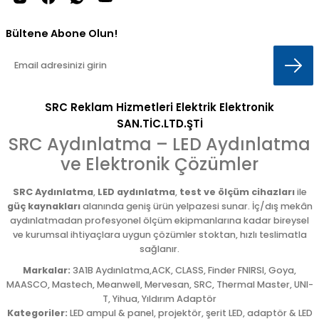
Bültene Abone Olun!
SRC Reklam Hizmetleri Elektrik Elektronik
SAN.TİC.LTD.ŞTİ
SRC Aydınlatma – LED Aydınlatma
ve Elektronik Çözümler
SRC Aydınlatma
,
LED aydınlatma
,
test ve ölçüm cihazları
ile
güç kaynakları
alanında geniş ürün yelpazesi sunar. İç/dış mekân
aydınlatmadan profesyonel ölçüm ekipmanlarına kadar bireysel
ve kurumsal ihtiyaçlara uygun çözümler stoktan, hızlı teslimatla
sağlanır.
Markalar:
3A1B Aydınlatma,ACK, CLASS, Finder FNIRSI, Goya,
MAASCO, Mastech, Meanwell, Mervesan, SRC, Thermal Master, UNI-
T, Yihua, Yıldırım Adaptör
Kategoriler:
LED ampul & panel, projektör, şerit LED, adaptör & LED