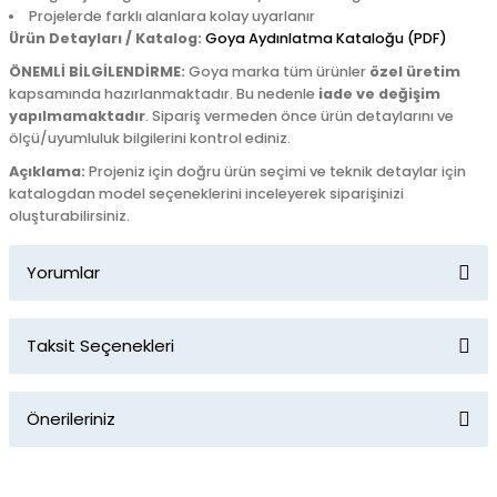
Projelerde farklı alanlara kolay uyarlanır
Ürün Detayları / Katalog:
Goya Aydınlatma Kataloğu (PDF)
ÖNEMLİ BİLGİLENDİRME:
Goya marka tüm ürünler
özel üretim
kapsamında hazırlanmaktadır. Bu nedenle
iade ve değişim
yapılmamaktadır
. Sipariş vermeden önce ürün detaylarını ve
ölçü/uyumluluk bilgilerini kontrol ediniz.
Açıklama:
Projeniz için doğru ürün seçimi ve teknik detaylar için
katalogdan model seçeneklerini inceleyerek siparişinizi
oluşturabilirsiniz.
Yorumlar
Taksit Seçenekleri
Bu ürüne ilk yorumu siz yapın!
Önerileriniz
Yorum Yaz
Bu ürünün fiyat bilgisi, resim, ürün açıklamalarında ve diğer