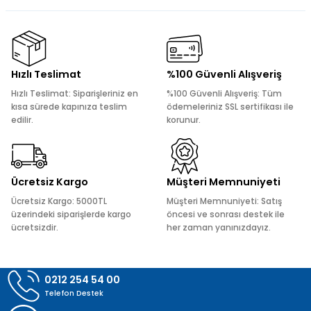
konularda yetersiz gördüğünüz noktaları öneri formunu
kullanarak tarafımıza iletebilirsiniz.
Görüş ve önerileriniz için teşekkür ederiz.
Ürün resmi kalitesiz, bozuk veya görüntülenemiyor.
Hızlı Teslimat
%100 Güvenli Alışveriş
Ürün açıklamasında eksik bilgiler bulunuyor.
Hızlı Teslimat: Siparişleriniz en
%100 Güvenli Alışveriş: Tüm
Ürün bilgilerinde hatalar bulunuyor.
kısa sürede kapınıza teslim
ödemeleriniz SSL sertifikası ile
edilir.
korunur.
Ürün fiyatı diğer sitelerden daha pahalı.
Bu ürüne benzer farklı alternatifler olmalı.
Ücretsiz Kargo
Müşteri Memnuniyeti
Ücretsiz Kargo: 5000TL
Müşteri Memnuniyeti: Satış
üzerindeki siparişlerde kargo
öncesi ve sonrası destek ile
ücretsizdir.
her zaman yanınızdayız.
Gönder
0212 254 54 00
Telefon Destek