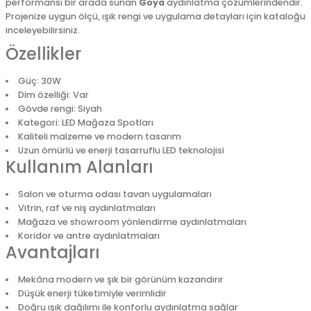
performansı bir arada sunan
Goya
aydınlatma çözümlerindendir.
Projenize uygun ölçü, ışık rengi ve uygulama detayları için kataloğu
inceleyebilirsiniz.
Özellikler
Güç: 30W
Dim özelliği: Var
Gövde rengi: Siyah
Kategori: LED Mağaza Spotları
Kaliteli malzeme ve modern tasarım
Uzun ömürlü ve enerji tasarruflu LED teknolojisi
Kullanım Alanları
Salon ve oturma odası tavan uygulamaları
Vitrin, raf ve niş aydınlatmaları
Mağaza ve showroom yönlendirme aydınlatmaları
Koridor ve antre aydınlatmaları
Avantajları
Mekâna modern ve şık bir görünüm kazandırır
Düşük enerji tüketimiyle verimlidir
Doğru ışık dağılımı ile konforlu aydınlatma sağlar