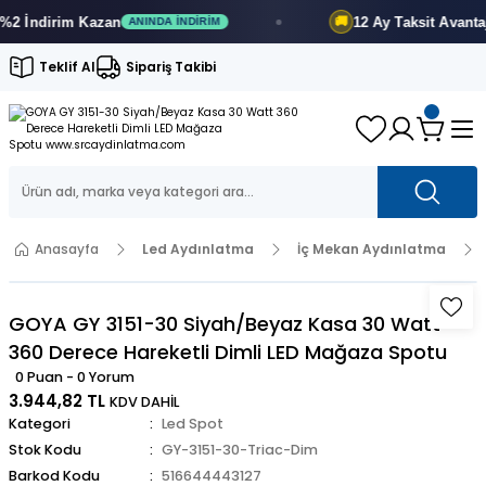
İndirim
Kazan
12 Ay
Taksit Avantajı
🚚
ANINDA İNDIRIM
F
Teklif Al
Sipariş Takibi
Anasayfa
Led Aydınlatma
İç Mekan Aydınlatma
GOYA GY 3151-30 Siyah/Beyaz Kasa 30 Watt
360 Derece Hareketli Dimli LED Mağaza Spotu
0 Puan - 0 Yorum
3.944,82 TL
KDV DAHİL
Kategori
Led Spot
Stok Kodu
GY-3151-30-Triac-Dim
Barkod Kodu
516644443127