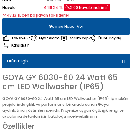
Havale
4.116,24 TL
(%2,00 havale indirimi)
*443,13 TL den başlayan taksitlerle!
Gelince Haber Ver
Tavsiye Et
Fiyat Alarmı
Yorum Yap
Ürünü Paylaş
Karşılaştır
Ürün Bilgisi
GOYA GY 6030-60 24 Watt 65
cm LED Wallwasher (IP65)
GOYA GY 6030-60 24 Watt 65 cm LED Wallwasher (IP65), iç mekân
projelerinde şıklık ve performansı bir arada sunan
Goya
aydınlatma çözümlerindendir. Projenize uygun ölçü, ışık rengi ve
uygulama detayları için kataloğu inceleyebilirsiniz.
Özellikler