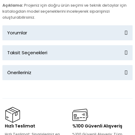
Açıklama:
Projeniz için doğru ürün seçimi ve teknik detaylar için
katalogdan model seçeneklerini inceleyerek siparişinizi
oluşturabilirsiniz.
Yorumlar
Taksit Seçenekleri
Bu ürüne ilk yorumu siz yapın!
Önerileriniz
Yorum Yaz
Bu ürünün fiyat bilgisi, resim, ürün açıklamalarında ve diğer
konularda yetersiz gördüğünüz noktaları öneri formunu
kullanarak tarafımıza iletebilirsiniz.
Görüş ve önerileriniz için teşekkür ederiz.
Ürün resmi kalitesiz, bozuk veya görüntülenemiyor.
Hızlı Teslimat
%100 Güvenli Alışveriş
Ürün açıklamasında eksik bilgiler bulunuyor.
Hızlı Teslimat: Siparişleriniz en
%100 Güvenli Alışveriş: Tüm