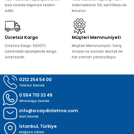
Ürün bilgilerinde hatalar bulunuyor.
kısa sürede kapınıza teslim
ödemeleriniz SSL sertifikası ile
edilir.
korunur.
Ürün fiyatı diğer sitelerden daha pahalı.
Bu ürüne benzer farklı alternatifler olmalı.
Ücretsiz Kargo
Müşteri Memnuniyeti
Ücretsiz Kargo: 5000TL
Müşteri Memnuniyeti: Satış
üzerindeki siparişlerde kargo
öncesi ve sonrası destek ile
ücretsizdir.
her zaman yanınızdayız.
Gönder
0212 254 54 00
Telefon Destek
0 554 710 33 49
WhatsApp Destek
info@srcaydinlatma.com
Mail Destek
İstanbul, Türkiye
Mağaza Adresi