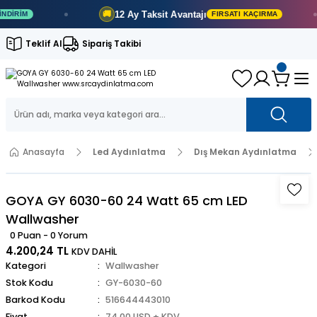
12 Ay
Taksit Avantajı
🚚
RIM
FIRSATI KAÇIRMA
Teklif Al
Sipariş Takibi
Anasayfa
Led Aydınlatma
Dış Mekan Aydınlatma
GOYA GY 6030-60 24 Watt 65 cm LED
Wallwasher
0 Puan - 0 Yorum
4.200,24 TL
KDV DAHİL
Kategori
Wallwasher
Stok Kodu
GY-6030-60
Barkod Kodu
516644443010
Fiyat
74,00 USD + KDV