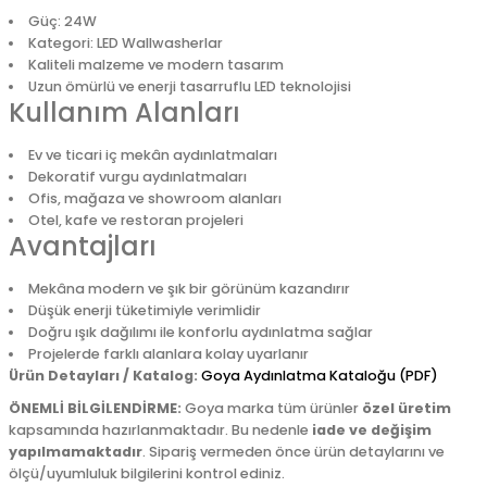
Güç: 24W
Kategori: LED Wallwasherlar
Kaliteli malzeme ve modern tasarım
Uzun ömürlü ve enerji tasarruflu LED teknolojisi
Kullanım Alanları
Ev ve ticari iç mekân aydınlatmaları
Dekoratif vurgu aydınlatmaları
Ofis, mağaza ve showroom alanları
Otel, kafe ve restoran projeleri
Avantajları
Mekâna modern ve şık bir görünüm kazandırır
Düşük enerji tüketimiyle verimlidir
Doğru ışık dağılımı ile konforlu aydınlatma sağlar
Projelerde farklı alanlara kolay uyarlanır
Ürün Detayları / Katalog:
Goya Aydınlatma Kataloğu (PDF)
ÖNEMLİ BİLGİLENDİRME:
Goya marka tüm ürünler
özel üretim
kapsamında hazırlanmaktadır. Bu nedenle
iade ve değişim
yapılmamaktadır
. Sipariş vermeden önce ürün detaylarını ve
ölçü/uyumluluk bilgilerini kontrol ediniz.