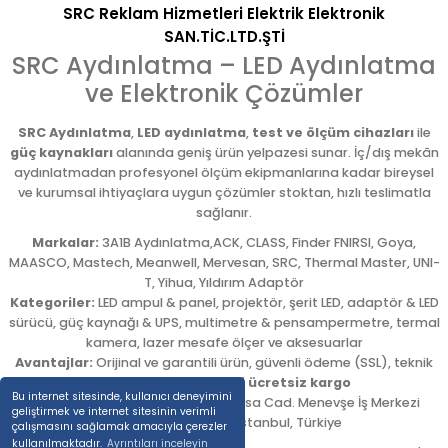
SRC Reklam Hizmetleri Elektrik Elektronik
SAN.TİC.LTD.ŞTİ
SRC Aydınlatma – LED Aydınlatma
ve Elektronik Çözümler
SRC Aydınlatma
,
LED aydınlatma
,
test ve ölçüm cihazları
ile
güç kaynakları
alanında geniş ürün yelpazesi sunar. İç/dış mekân
aydınlatmadan profesyonel ölçüm ekipmanlarına kadar bireysel
ve kurumsal ihtiyaçlara uygun çözümler stoktan, hızlı teslimatla
sağlanır.
Markalar:
3A1B Aydınlatma,ACK, CLASS, Finder FNIRSI, Goya,
MAASCO, Mastech, Meanwell, Mervesan, SRC, Thermal Master, UNI-
T, Yihua, Yıldırım Adaptör
Kategoriler:
LED ampul & panel, projektör, şerit LED, adaptör & LED
sürücü, güç kaynağı & UPS, multimetre & pensampermetre, termal
kamera, lazer mesafe ölçer ve aksesuarlar
Avantajlar:
Orijinal ve garantili ürün, güvenli ödeme (SSL), teknik
destek,
5.000 TL üzeri ücretsiz kargo
Bu internet sitesinde, kullanıcı deneyimini
Adres:
Emekyemez Mah. Okçumusa Cad. Menevşe İş Merkezi
geliştirmek ve internet sitesinin verimli
No:22/58
,
Beyoğlu
/
İstanbul
,
Türkiye
çalışmasını sağlamak amacıyla çerezler
kullanılmaktadır.
Ayrıntıları inceleyin