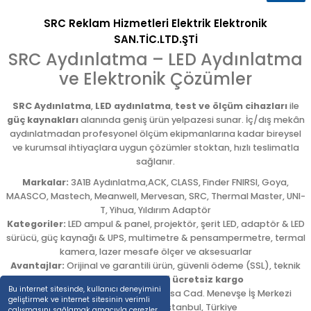
SRC Reklam Hizmetleri Elektrik Elektronik
SAN.TİC.LTD.ŞTİ
SRC Aydınlatma – LED Aydınlatma
ve Elektronik Çözümler
SRC Aydınlatma
,
LED aydınlatma
,
test ve ölçüm cihazları
ile
güç kaynakları
alanında geniş ürün yelpazesi sunar. İç/dış mekân
aydınlatmadan profesyonel ölçüm ekipmanlarına kadar bireysel
ve kurumsal ihtiyaçlara uygun çözümler stoktan, hızlı teslimatla
sağlanır.
Markalar:
3A1B Aydınlatma,ACK, CLASS, Finder FNIRSI, Goya,
MAASCO, Mastech, Meanwell, Mervesan, SRC, Thermal Master, UNI-
T, Yihua, Yıldırım Adaptör
Kategoriler:
LED ampul & panel, projektör, şerit LED, adaptör & LED
sürücü, güç kaynağı & UPS, multimetre & pensampermetre, termal
kamera, lazer mesafe ölçer ve aksesuarlar
Avantajlar:
Orijinal ve garantili ürün, güvenli ödeme (SSL), teknik
destek,
5.000 TL üzeri ücretsiz kargo
Bu internet sitesinde, kullanıcı deneyimini
Adres:
Emekyemez Mah. Okçumusa Cad. Menevşe İş Merkezi
geliştirmek ve internet sitesinin verimli
No:22/58
,
Beyoğlu
/
İstanbul
,
Türkiye
çalışmasını sağlamak amacıyla çerezler