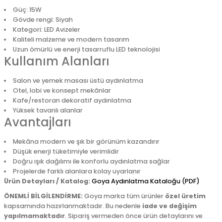
Güç: 15W
Gövde rengi: Siyah
Kategori: LED Avizeler
Kaliteli malzeme ve modern tasarım
Uzun ömürlü ve enerji tasarruflu LED teknolojisi
Kullanım Alanları
Salon ve yemek masası üstü aydınlatma
Otel, lobi ve konsept mekânlar
Kafe/restoran dekoratif aydınlatma
Yüksek tavanlı alanlar
Avantajları
Mekâna modern ve şık bir görünüm kazandırır
Düşük enerji tüketimiyle verimlidir
Doğru ışık dağılımı ile konforlu aydınlatma sağlar
Projelerde farklı alanlara kolay uyarlanır
Ürün Detayları / Katalog:
Goya Aydınlatma Kataloğu (PDF)
ÖNEMLİ BİLGİLENDİRME:
Goya marka tüm ürünler
özel üretim
kapsamında hazırlanmaktadır. Bu nedenle
iade ve değişim
yapılmamaktadır
. Sipariş vermeden önce ürün detaylarını ve