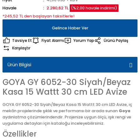
Havale
2.280,62 TL
(%2,00 havale indirimi)
*245,52 TL den başlayan taksitlerle!
Gelince Haber Ver
Tavsiye Et
Fiyat Alarmı
Yorum Yap
Ürünü Paylaş
Karşılaştır
Ürün Bilgisi
GOYA GY 6052-30 Siyah/Beyaz
Kasa 15 Wattt 30 cm LED Avize
GOYA GY 6052-30 Siyah/Beyaz Kasa 15 Wattt 30 cm LED Avize, iç
mekân projelerinde şıklık ve performansı bir arada sunan
Goya
aydınlatma çözümlerindendir. Projenize uygun ölçü, ışık rengi ve
uygulama detayları için kataloğu inceleyebilirsiniz.
Özellikler