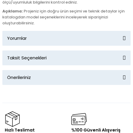
ölçü/uyumluluk bilgilerini kontrol ediniz.
Açıklama:
Projeniz için doğru ürün seçimi ve teknik detaylar için
katalogdan model seçeneklerini inceleyerek siparişinizi
oluşturabilirsiniz.
Yorumlar
Taksit Seçenekleri
Bu ürüne ilk yorumu siz yapın!
Önerileriniz
Yorum Yaz
Bu ürünün fiyat bilgisi, resim, ürün açıklamalarında ve diğer
konularda yetersiz gördüğünüz noktaları öneri formunu
kullanarak tarafımıza iletebilirsiniz.
Görüş ve önerileriniz için teşekkür ederiz.
Ürün resmi kalitesiz, bozuk veya görüntülenemiyor.
Hızlı Teslimat
%100 Güvenli Alışveriş