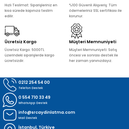
Ürün açıklamasında eksik bilgiler bulunuyor.
Hızlı Teslimat: Siparişleriniz en
%100 Güvenli Alışveriş: Tüm
Ürün bilgilerinde hatalar bulunuyor.
kısa sürede kapınıza teslim
ödemeleriniz SSL sertifikası ile
edilir.
korunur.
Ürün fiyatı diğer sitelerden daha pahalı.
Bu ürüne benzer farklı alternatifler olmalı.
Ücretsiz Kargo
Müşteri Memnuniyeti
Ücretsiz Kargo: 5000TL
Müşteri Memnuniyeti: Satış
üzerindeki siparişlerde kargo
öncesi ve sonrası destek ile
ücretsizdir.
her zaman yanınızdayız.
Gönder
0212 254 54 00
Telefon Destek
0 554 710 33 49
WhatsApp Destek
info@srcaydinlatma.com
Mail Destek
İstanbul, Türkiye