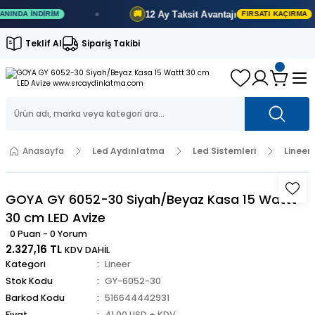
12 Ay
Taksit Avantajı
🚚
 İNDIRIM
FIRSATI KAÇIRMA
Teklif Al
Sipariş Takibi
Anasayfa
Led Aydınlatma
Led Sistemleri
Lineer
GOYA GY 6052-30 Siyah/Beyaz Kasa 15 Wattt
30 cm LED Avize
0 Puan - 0 Yorum
2.327,16 TL
KDV DAHİL
Kategori
Lineer
Stok Kodu
GY-6052-30
Barkod Kodu
516644442931
Fiyat
41,00 USD + KDV