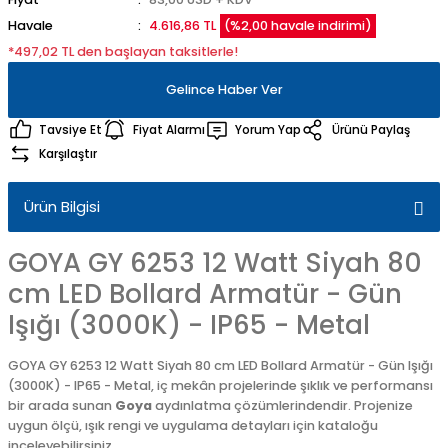
Havale
4.616,86 TL
(%2,00 havale indirimi)
*497,02 TL den başlayan taksitlerle!
Gelince Haber Ver
Tavsiye Et
Fiyat Alarmı
Yorum Yap
Ürünü Paylaş
Karşılaştır
Ürün Bilgisi
GOYA GY 6253 12 Watt Siyah 80
cm LED Bollard Armatür - Gün
Işığı (3000K) - IP65 - Metal
GOYA GY 6253 12 Watt Siyah 80 cm LED Bollard Armatür - Gün Işığı
(3000K) - IP65 - Metal, iç mekân projelerinde şıklık ve performansı
bir arada sunan
Goya
aydınlatma çözümlerindendir. Projenize
uygun ölçü, ışık rengi ve uygulama detayları için kataloğu
inceleyebilirsiniz.