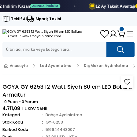
dirim
Kazan
12 Ay
Taksit Avantajı
🚚
ANINDA İNDIRIM
FIR
Teklif Al
Sipariş Takibi
Anasayfa
Led Aydınlatma
Dış Mekan Aydınlatma
GOYA GY 6253 12 Watt Siyah 80 cm LED Bollard
Armatür
0 Puan - 0 Yorum
4.711,08 TL
KDV DAHİL
Kategori
Bahçe Aydınlatma
Stok Kodu
GY-6253
Barkod Kodu
516644443007
Fiyat
83,00 USD + KDV