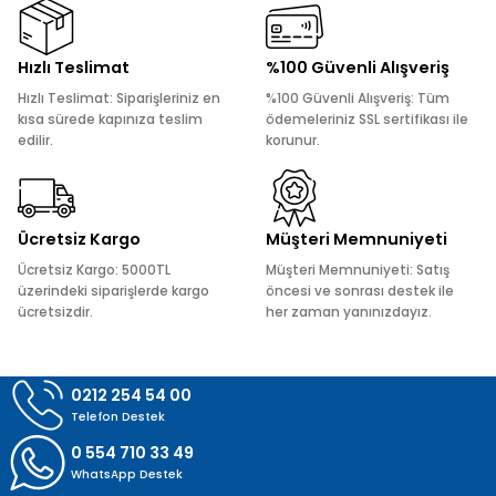
Ürün resmi kalitesiz, bozuk veya görüntülenemiyor.
Hızlı Teslimat
%100 Güvenli Alışveriş
Ürün açıklamasında eksik bilgiler bulunuyor.
Hızlı Teslimat: Siparişleriniz en
%100 Güvenli Alışveriş: Tüm
Ürün bilgilerinde hatalar bulunuyor.
kısa sürede kapınıza teslim
ödemeleriniz SSL sertifikası ile
edilir.
korunur.
Ürün fiyatı diğer sitelerden daha pahalı.
Bu ürüne benzer farklı alternatifler olmalı.
Ücretsiz Kargo
Müşteri Memnuniyeti
Ücretsiz Kargo: 5000TL
Müşteri Memnuniyeti: Satış
üzerindeki siparişlerde kargo
öncesi ve sonrası destek ile
ücretsizdir.
her zaman yanınızdayız.
Gönder
0212 254 54 00
Telefon Destek
0 554 710 33 49
WhatsApp Destek