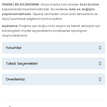
ÖNEMLİ BİLGİLENDİRME:
Goya marka tüm ürünler
özel üretim
kapsamında hazırlanmaktadır. Bu nedenle
iade ve değişim
yapılmamaktadır
. Sipariş vermeden önce ürün detaylarını ve
ölçü/uyumluluk bilgilerini kontrol ediniz.
Açıklama:
Projeniz için doğru ürün seçimi ve teknik detaylar için
katalogdan model seçeneklerini inceleyerek siparişinizi
oluşturabilirsiniz.
Yorumlar
Taksit Seçenekleri
Bu ürüne ilk yorumu siz yapın!
Önerileriniz
Yorum Yaz
Bu ürünün fiyat bilgisi, resim, ürün açıklamalarında ve diğer
konularda yetersiz gördüğünüz noktaları öneri formunu
kullanarak tarafımıza iletebilirsiniz.
Görüş ve önerileriniz için teşekkür ederiz.