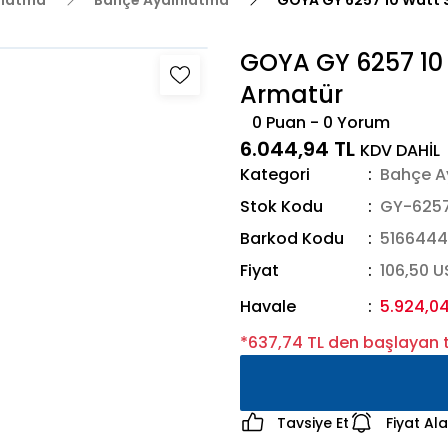
nlatma
Bahçe Aydınlatma
GOYA GY 6257 10 Watt S
GOYA GY 6257 10 
Armatür
0 Puan - 0 Yorum
6.044,94 TL
KDV DAHİL
Kategori
Bahçe A
Stok Kodu
GY-625
Barkod Kodu
516644
Fiyat
106,50 
Havale
5.924,04
*637,74 TL den başlayan t
Tavsiye Et
Fiyat Al