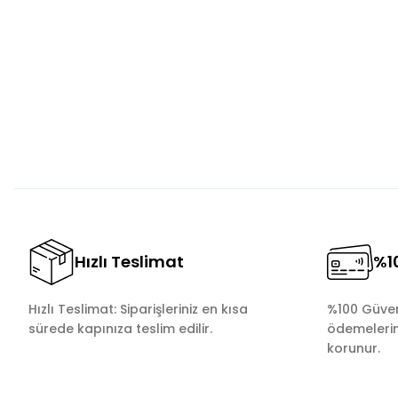
Görüş ve önerileriniz için teşekkür ederiz.
Ürün resmi kalitesiz, bozuk veya görüntülenemiyor.
Ürün açıklamasında eksik bilgiler bulunuyor.
Ürün bilgilerinde hatalar bulunuyor.
Ürün fiyatı diğer sitelerden daha pahalı.
Bu ürüne benzer farklı alternatifler olmalı.
Hızlı Teslimat
%10
Hızlı Teslimat: Siparişleriniz en kısa
%100 Güvenl
sürede kapınıza teslim edilir.
ödemelerini
korunur.