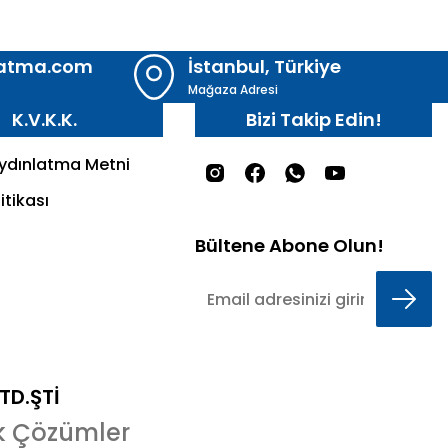
latma.com
İstanbul, Türkiye
Mağaza Adresi
K.V.K.K.
Bizi Takip Edin!
Aydınlatma Metni
itikası
Bültene Abone Olun!
LTD.ŞTİ
k Çözümler