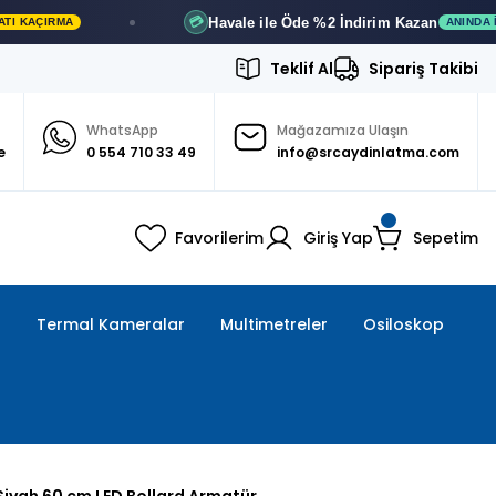
Havale ile Öde
%2 İndirim
Kazan
💳
ANINDA İNDIRIM
Teklif Al
Sipariş Takibi
WhatsApp
Mağazamıza Ulaşın
e
0 554 710 33 49
info@srcaydinlatma.com
Favorilerim
Giriş Yap
Sepetim
ı
Termal Kameralar
Multimetreler
Osiloskop