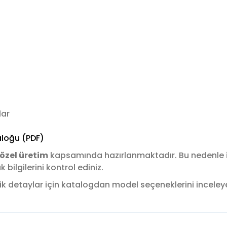
lar
loğu (PDF)
özel üretim
kapsamında hazırlanmaktadır. Bu nedenle
ilgilerini kontrol ediniz.
k detaylar için katalogdan model seçeneklerini inceleyere
konularda yetersiz gördüğünüz noktaları öneri formunu kullanarak tara