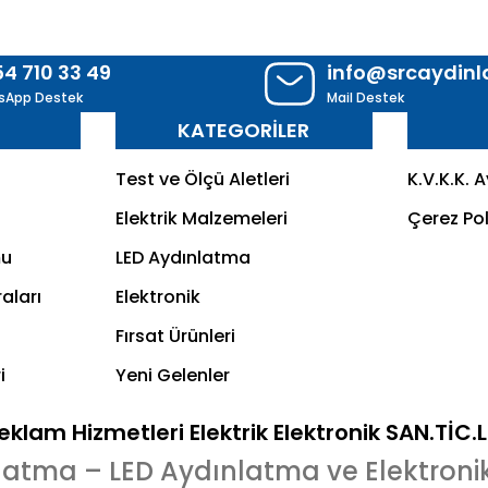
54 710 33 49
info@srcaydin
sApp Destek
Mail Destek
R
KATEGORİLER
Test ve Ölçü Aletleri
K.V.K.K. 
Elektrik Malzemeleri
Çerez Pol
mu
LED Aydınlatma
aları
Elektronik
Fırsat Ürünleri
i
Yeni Gelenler
klam Hizmetleri Elektrik Elektronik SAN.TİC.
latma – LED Aydınlatma ve Elektroni