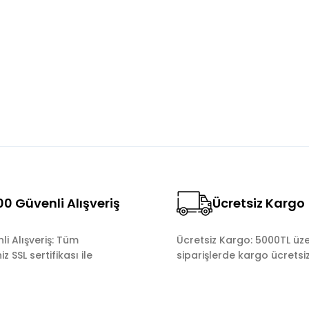
Bu ürüne ilk yorumu siz yapın!
Yorum Yaz
0 Güvenli Alışveriş
Ücretsiz Kargo
Gönder
i Alışveriş: Tüm
Ücretsiz Kargo: 5000TL üze
z SSL sertifikası ile
siparişlerde kargo ücretsiz