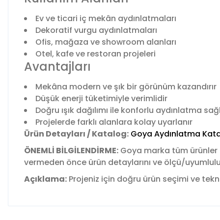
Ev ve ticari iç mekân aydınlatmaları
Dekoratif vurgu aydınlatmaları
Ofis, mağaza ve showroom alanları
Otel, kafe ve restoran projeleri
Avantajları
Mekâna modern ve şık bir görünüm kazandırır
Düşük enerji tüketimiyle verimlidir
Doğru ışık dağılımı ile konforlu aydınlatma sağ
Projelerde farklı alanlara kolay uyarlanır
Ürün Detayları / Katalog:
Goya Aydınlatma Kata
ÖNEMLİ BİLGİLENDİRME:
Goya marka tüm ürünler
vermeden önce ürün detaylarını ve ölçü/uyumluluk b
Açıklama:
Projeniz için doğru ürün seçimi ve tekni
Bu ürünün fiyat bilgisi, resim, ürün açıklamalarında ve diğer 