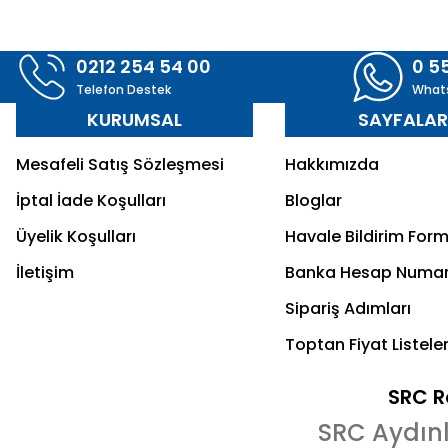
0212 254 54 00
0 5
Telefon Destek
What
KURUMSAL
SAYFALA
Mesafeli Satış Sözleşmesi
Hakkımızda
İptal İade Koşulları
Bloglar
Üyelik Koşulları
Havale Bildirim For
İletişim
Banka Hesap Numar
Sipariş Adımları
Toptan Fiyat Listeler
SRC Re
SRC Aydın