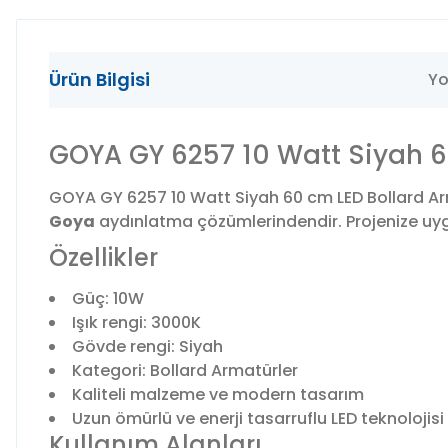
Ürün Bilgisi
Yo
GOYA GY 6257 10 Watt Siyah 60
GOYA GY 6257 10 Watt Siyah 60 cm LED Bollard Arma
Goya
aydınlatma çözümlerindendir. Projenize uygun
Özellikler
Güç: 10W
Işık rengi: 3000K
Gövde rengi: Siyah
Kategori: Bollard Armatürler
Kaliteli malzeme ve modern tasarım
Uzun ömürlü ve enerji tasarruflu LED teknolojisi
Kullanım Alanları