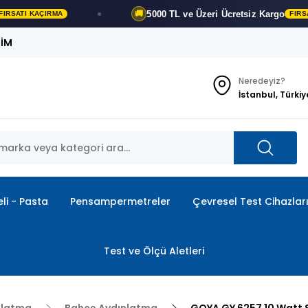
5000 TL ve Üzeri
Ücretsiz Kargo
🚚
FIRSATI KAÇIRMA
ŞİM
Neredeyiz?
İstanbul, Türkiy
li - Pasta
Pensampermetreler
Çevresel Test Cihazlar
Test ve Ölçü Aletleri