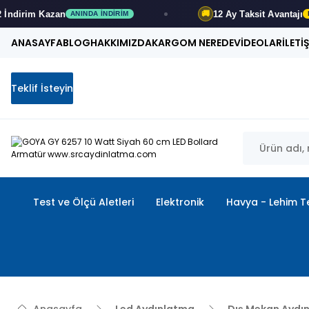
12 Ay
Taksit Avantajı
🚚
NDA İNDIRIM
FIRSATI KAÇIRMA
ANASAYFA
BLOG
HAKKIMIZDA
KARGOM NEREDE
VİDEOLAR
İLETİ
Teklif İsteyin
Test ve Ölçü Aletleri
Elektronik
Havya - Lehim Te