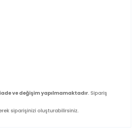
iade ve değişim yapılmamaktadır
. Sipariş
k siparişinizi oluşturabilirsiniz.
fımıza iletebilirsiniz.