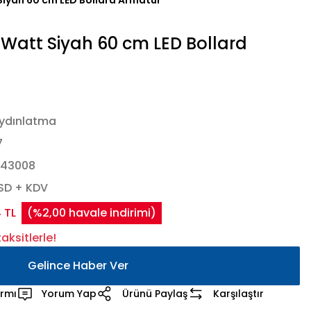
iyah 60 cm LED Bollard Armatür
Watt Siyah 60 cm LED Bollard
ydınlatma
7
443008
USD + KDV
 TL
(%2,00 havale indirimi)
aksitlerle!
Gelince Haber Ver
armı
Yorum Yap
Ürünü Paylaş
Karşılaştır