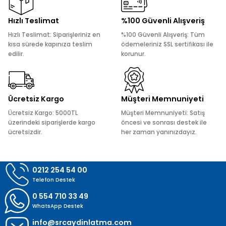
Ürün resmi kalitesiz, bozuk veya görüntülenemiyor.
Hızlı Teslimat
%100 Güvenli Alışveriş
Ürün açıklamasında eksik bilgiler bulunuyor.
Hızlı Teslimat: Siparişleriniz en
%100 Güvenli Alışveriş: Tüm
Ürün bilgilerinde hatalar bulunuyor.
kısa sürede kapınıza teslim
ödemeleriniz SSL sertifikası ile
edilir.
korunur.
Ürün fiyatı diğer sitelerden daha pahalı.
Bu ürüne benzer farklı alternatifler olmalı.
Ücretsiz Kargo
Müşteri Memnuniyeti
Ücretsiz Kargo: 5000TL
Müşteri Memnuniyeti: Satış
üzerindeki siparişlerde kargo
öncesi ve sonrası destek ile
ücretsizdir.
her zaman yanınızdayız.
Gönder
0212 254 54 00
Telefon Destek
0 554 710 33 49
WhatsApp Destek
info@srcaydinlatma.com