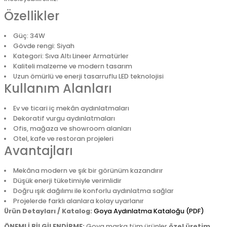
Özellikler
Güç: 34W
Gövde rengi: Siyah
Kategori: Sıva Altı Lineer Armatürler
Kaliteli malzeme ve modern tasarım
Uzun ömürlü ve enerji tasarruflu LED teknolojisi
Kullanım Alanları
Ev ve ticari iç mekân aydınlatmaları
Dekoratif vurgu aydınlatmaları
Ofis, mağaza ve showroom alanları
Otel, kafe ve restoran projeleri
Avantajları
Mekâna modern ve şık bir görünüm kazandırır
Düşük enerji tüketimiyle verimlidir
Doğru ışık dağılımı ile konforlu aydınlatma sağlar
Projelerde farklı alanlara kolay uyarlanır
Ürün Detayları / Katalog:
Goya Aydınlatma Kataloğu (PDF)
ÖNEMLİ BİLGİLENDİRME:
Goya marka tüm ürünler
özel üretim