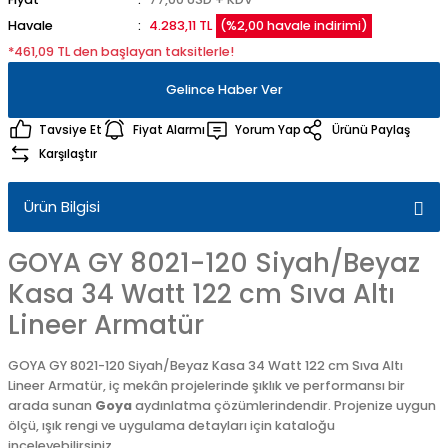
Havale
4.283,11 TL
(%2,00 havale indirimi)
*461,09 TL den başlayan taksitlerle!
Gelince Haber Ver
Tavsiye Et
Fiyat Alarmı
Yorum Yap
Ürünü Paylaş
Karşılaştır
Ürün Bilgisi
GOYA GY 8021-120 Siyah/Beyaz
Kasa 34 Watt 122 cm Sıva Altı
Lineer Armatür
GOYA GY 8021-120 Siyah/Beyaz Kasa 34 Watt 122 cm Sıva Altı
Lineer Armatür, iç mekân projelerinde şıklık ve performansı bir
arada sunan
Goya
aydınlatma çözümlerindendir. Projenize uygun
ölçü, ışık rengi ve uygulama detayları için kataloğu
inceleyebilirsiniz.