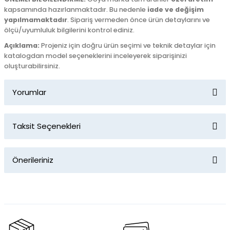
kapsamında hazırlanmaktadır. Bu nedenle
iade ve değişim
yapılmamaktadır
. Sipariş vermeden önce ürün detaylarını ve
ölçü/uyumluluk bilgilerini kontrol ediniz.
Açıklama:
Projeniz için doğru ürün seçimi ve teknik detaylar için
katalogdan model seçeneklerini inceleyerek siparişinizi
oluşturabilirsiniz.
Yorumlar
Taksit Seçenekleri
Bu ürüne ilk yorumu siz yapın!
Önerileriniz
Yorum Yaz
Bu ürünün fiyat bilgisi, resim, ürün açıklamalarında ve diğer
konularda yetersiz gördüğünüz noktaları öneri formunu
kullanarak tarafımıza iletebilirsiniz.
Görüş ve önerileriniz için teşekkür ederiz.