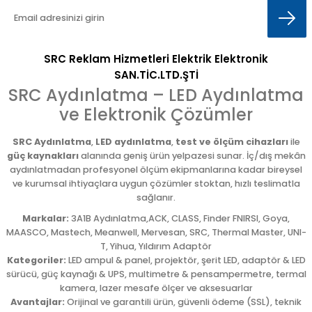
SRC Reklam Hizmetleri Elektrik Elektronik
SAN.TİC.LTD.ŞTİ
SRC Aydınlatma – LED Aydınlatma
ve Elektronik Çözümler
SRC Aydınlatma
,
LED aydınlatma
,
test ve ölçüm cihazları
ile
güç kaynakları
alanında geniş ürün yelpazesi sunar. İç/dış mekân
aydınlatmadan profesyonel ölçüm ekipmanlarına kadar bireysel
ve kurumsal ihtiyaçlara uygun çözümler stoktan, hızlı teslimatla
sağlanır.
Markalar:
3A1B Aydınlatma,ACK, CLASS, Finder FNIRSI, Goya,
MAASCO, Mastech, Meanwell, Mervesan, SRC, Thermal Master, UNI-
T, Yihua, Yıldırım Adaptör
Kategoriler:
LED ampul & panel, projektör, şerit LED, adaptör & LED
sürücü, güç kaynağı & UPS, multimetre & pensampermetre, termal
kamera, lazer mesafe ölçer ve aksesuarlar
Avantajlar:
Orijinal ve garantili ürün, güvenli ödeme (SSL), teknik