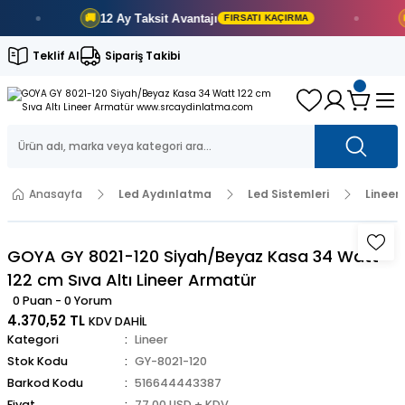
12 Ay
Taksit Avantajı
5
🚚
🚚
FIRSATI KAÇIRMA
Teklif Al
Sipariş Takibi
Anasayfa
Led Aydınlatma
Led Sistemleri
Lineer
GOYA GY 8021-120 Siyah/Beyaz Kasa 34 Watt
122 cm Sıva Altı Lineer Armatür
0 Puan - 0 Yorum
4.370,52 TL
KDV DAHİL
Kategori
Lineer
Stok Kodu
GY-8021-120
Barkod Kodu
516644443387
Fiyat
77,00 USD + KDV