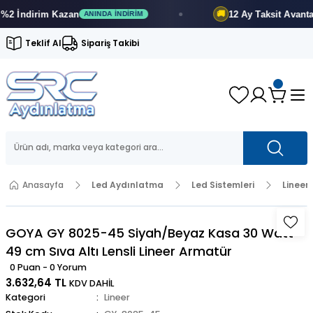
İndirim
Kazan
12 Ay
Taksit Avantajı
🚚
ANINDA İNDIRIM
F
Teklif Al
Sipariş Takibi
Anasayfa
Led Aydınlatma
Led Sistemleri
Lineer
GOYA GY 8025-45 Siyah/Beyaz Kasa 30 Watt
49 cm Sıva Altı Lensli Lineer Armatür
0 Puan - 0 Yorum
3.632,64 TL
KDV DAHİL
Kategori
Lineer