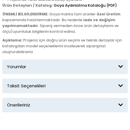
Ürün Detayları / Katalog:
Goya Aydınlatma Kataloğu (PDF)
ÖNEMLİ BİLGİLENDİRME:
Goya marka tüm ürünler
özel üretim
kapsamında hazırlanmaktadır. Bu nedenle
iade ve değişim
yapılmamaktadır
. Sipariş vermeden önce ürün detaylarını ve
ölçü/uyumluluk bilgilerini kontrol ediniz.
Açıklama:
Projeniz için doğru ürün seçimi ve teknik detaylar için
katalogdan model seçeneklerini inceleyerek siparişinizi
oluşturabilirsiniz.
Yorumlar
Taksit Seçenekleri
Bu ürüne ilk yorumu siz yapın!
Önerileriniz
Yorum Yaz
Bu ürünün fiyat bilgisi, resim, ürün açıklamalarında ve diğer
konularda yetersiz gördüğünüz noktaları öneri formunu