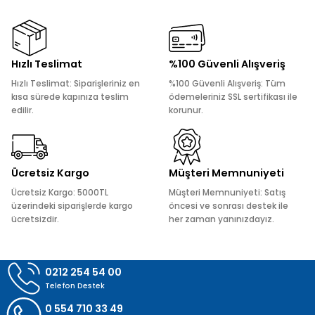
kullanarak tarafımıza iletebilirsiniz.
Görüş ve önerileriniz için teşekkür ederiz.
Ürün resmi kalitesiz, bozuk veya görüntülenemiyor.
Hızlı Teslimat
%100 Güvenli Alışveriş
Ürün açıklamasında eksik bilgiler bulunuyor.
Hızlı Teslimat: Siparişleriniz en
%100 Güvenli Alışveriş: Tüm
Ürün bilgilerinde hatalar bulunuyor.
kısa sürede kapınıza teslim
ödemeleriniz SSL sertifikası ile
edilir.
korunur.
Ürün fiyatı diğer sitelerden daha pahalı.
Bu ürüne benzer farklı alternatifler olmalı.
Ücretsiz Kargo
Müşteri Memnuniyeti
Ücretsiz Kargo: 5000TL
Müşteri Memnuniyeti: Satış
üzerindeki siparişlerde kargo
öncesi ve sonrası destek ile
ücretsizdir.
her zaman yanınızdayız.
Gönder
0212 254 54 00
Telefon Destek
0 554 710 33 49