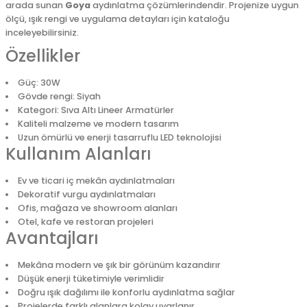
arada sunan
Goya
aydınlatma çözümlerindendir. Projenize uygun
ölçü, ışık rengi ve uygulama detayları için kataloğu
inceleyebilirsiniz.
Özellikler
Güç: 30W
Gövde rengi: Siyah
Kategori: Sıva Altı Lineer Armatürler
Kaliteli malzeme ve modern tasarım
Uzun ömürlü ve enerji tasarruflu LED teknolojisi
Kullanım Alanları
Ev ve ticari iç mekân aydınlatmaları
Dekoratif vurgu aydınlatmaları
Ofis, mağaza ve showroom alanları
Otel, kafe ve restoran projeleri
Avantajları
Mekâna modern ve şık bir görünüm kazandırır
Düşük enerji tüketimiyle verimlidir
Doğru ışık dağılımı ile konforlu aydınlatma sağlar
Projelerde farklı alanlara kolay uyarlanır