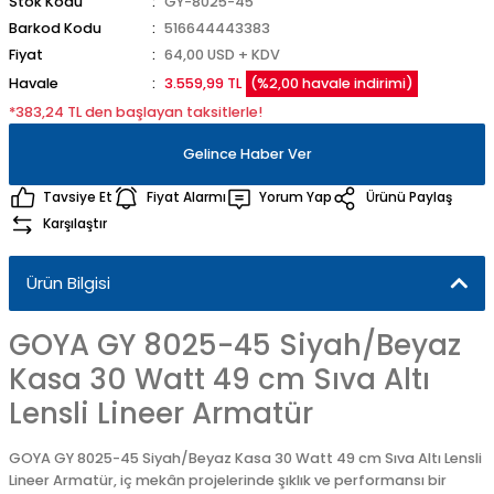
Stok Kodu
GY-8025-45
Barkod Kodu
516644443383
Fiyat
64,00 USD + KDV
Havale
3.559,99 TL
(%2,00 havale indirimi)
*383,24 TL den başlayan taksitlerle!
Gelince Haber Ver
Tavsiye Et
Fiyat Alarmı
Yorum Yap
Ürünü Paylaş
Karşılaştır
Ürün Bilgisi
GOYA GY 8025-45 Siyah/Beyaz
Kasa 30 Watt 49 cm Sıva Altı
Lensli Lineer Armatür
GOYA GY 8025-45 Siyah/Beyaz Kasa 30 Watt 49 cm Sıva Altı Lensli
Lineer Armatür, iç mekân projelerinde şıklık ve performansı bir