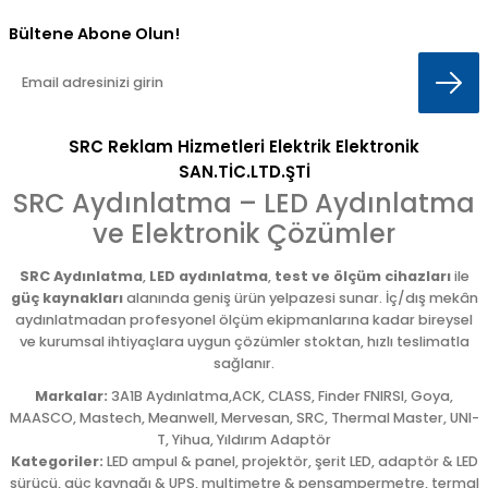
Bültene Abone Olun!
SRC Reklam Hizmetleri Elektrik Elektronik
SAN.TİC.LTD.ŞTİ
SRC Aydınlatma – LED Aydınlatma
ve Elektronik Çözümler
SRC Aydınlatma
,
LED aydınlatma
,
test ve ölçüm cihazları
ile
güç kaynakları
alanında geniş ürün yelpazesi sunar. İç/dış mekân
aydınlatmadan profesyonel ölçüm ekipmanlarına kadar bireysel
ve kurumsal ihtiyaçlara uygun çözümler stoktan, hızlı teslimatla
sağlanır.
Markalar:
3A1B Aydınlatma,ACK, CLASS, Finder FNIRSI, Goya,
MAASCO, Mastech, Meanwell, Mervesan, SRC, Thermal Master, UNI-
T, Yihua, Yıldırım Adaptör
Kategoriler:
LED ampul & panel, projektör, şerit LED, adaptör & LED
sürücü, güç kaynağı & UPS, multimetre & pensampermetre, termal