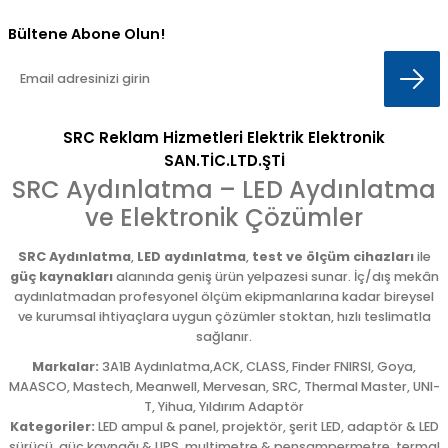
Bültene Abone Olun!
SRC Reklam Hizmetleri Elektrik Elektronik
SAN.TİC.LTD.ŞTİ
SRC Aydınlatma – LED Aydınlatma
ve Elektronik Çözümler
SRC Aydınlatma
,
LED aydınlatma
,
test ve ölçüm cihazları
ile
güç kaynakları
alanında geniş ürün yelpazesi sunar. İç/dış mekân
aydınlatmadan profesyonel ölçüm ekipmanlarına kadar bireysel
ve kurumsal ihtiyaçlara uygun çözümler stoktan, hızlı teslimatla
sağlanır.
Markalar:
3A1B Aydınlatma,ACK, CLASS, Finder FNIRSI, Goya,
MAASCO, Mastech, Meanwell, Mervesan, SRC, Thermal Master, UNI-
T, Yihua, Yıldırım Adaptör
Kategoriler:
LED ampul & panel, projektör, şerit LED, adaptör & LED
sürücü, güç kaynağı & UPS, multimetre & pensampermetre, termal