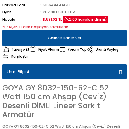
Barkod Kodu
516644444178
Fiyat
207,30 USD + KDV
Havale
11.531,02 TL
(%2,00 havale indirimi)
*1.241,35 TL den başlayan taksitlerle!
Gelince Haber Ver
Tavsiye Et
Fiyat Alarmı
Yorum Yap
Ürünü Paylaş
Karşılaştır
Ürün Bilgisi
GOYA GY 8032-150-62-C 52
Watt 150 cm Ahşap (Ceviz)
Desenli DİMLİ Lineer Sarkıt
Armatür
GOYA GY 8032-150-62-C 52 Watt 150 cm Ahşap (Ceviz) Desenli