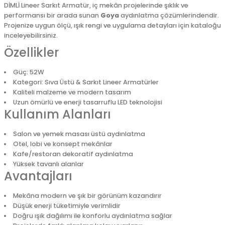
DİMLİ Lineer Sarkıt Armatür, iç mekân projelerinde şıklık ve
performansı bir arada sunan
Goya
aydınlatma çözümlerindendir.
Projenize uygun ölçü, ışık rengi ve uygulama detayları için kataloğu
inceleyebilirsiniz.
Özellikler
Güç: 52W
Kategori: Sıva Üstü & Sarkıt Lineer Armatürler
Kaliteli malzeme ve modern tasarım
Uzun ömürlü ve enerji tasarruflu LED teknolojisi
Kullanım Alanları
Salon ve yemek masası üstü aydınlatma
Otel, lobi ve konsept mekânlar
Kafe/restoran dekoratif aydınlatma
Yüksek tavanlı alanlar
Avantajları
Mekâna modern ve şık bir görünüm kazandırır
Düşük enerji tüketimiyle verimlidir
Doğru ışık dağılımı ile konforlu aydınlatma sağlar