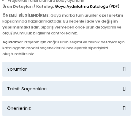
Projelerde farklı alanlara kolay uyarlanır
Ürün Detayları / Katalog:
Goya Aydınlatma Kataloğu (PDF)
ÖNEMLİ BİLGİLENDİRME:
Goya marka tüm ürünler
özel üretim
kapsamında hazırlanmaktadır. Bu nedenle
iade ve değişim
yapılmamaktadır
. Sipariş vermeden önce ürün detaylarını ve
ölçü/uyumluluk bilgilerini kontrol ediniz.
Açıklama:
Projeniz için doğru ürün seçimi ve teknik detaylar için
katalogdan model seçeneklerini inceleyerek siparişinizi
oluşturabilirsiniz.
Yorumlar
Taksit Seçenekleri
Bu ürüne ilk yorumu siz yapın!
Önerileriniz
Yorum Yaz
Bu ürünün fiyat bilgisi, resim, ürün açıklamalarında ve diğer
konularda yetersiz gördüğünüz noktaları öneri formunu