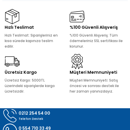
kullanarak tarafımıza iletebilirsiniz.
Görüş ve önerileriniz için teşekkür ederiz.
Ürün resmi kalitesiz, bozuk veya görüntülenemiyor.
Hızlı Teslimat
%100 Güvenli Alışveriş
Ürün açıklamasında eksik bilgiler bulunuyor.
Hızlı Teslimat: Siparişleriniz en
%100 Güvenli Alışveriş: Tüm
Ürün bilgilerinde hatalar bulunuyor.
kısa sürede kapınıza teslim
ödemeleriniz SSL sertifikası ile
edilir.
korunur.
Ürün fiyatı diğer sitelerden daha pahalı.
Bu ürüne benzer farklı alternatifler olmalı.
Ücretsiz Kargo
Müşteri Memnuniyeti
Ücretsiz Kargo: 5000TL
Müşteri Memnuniyeti: Satış
üzerindeki siparişlerde kargo
öncesi ve sonrası destek ile
ücretsizdir.
her zaman yanınızdayız.
Gönder
0212 254 54 00
Telefon Destek
0 554 710 33 49