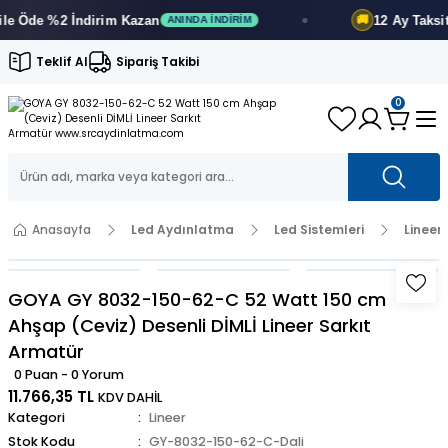
 Öde
%2 İndirim
Kazan
12 Ay
Taksit Av
🚚
ANINDA İNDIRIM
Teklif Al
Sipariş Takibi
0
Anasayfa
Led Aydınlatma
Led Sistemleri
Lineer
GOYA GY 8032-150-62-C 52 Watt 150 cm
Ahşap (Ceviz) Desenli DİMLİ Lineer Sarkıt
Armatür
0 Puan - 0 Yorum
11.766,35 TL
KDV DAHİL
Kategori
Lineer
Stok Kodu
GY-8032-150-62-C-Dali