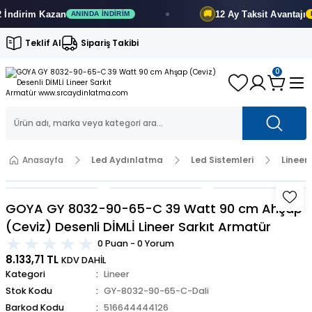
dirim
Kazan
12 Ay
Taksit Avantajı
🚚
ANINDA İNDIRIM
FIR
Teklif Al
Sipariş Takibi
0
Anasayfa
Led Aydınlatma
Led Sistemleri
Lineer
GOYA GY 8032-90-65-C 39 Watt 90 cm Ahşap
(Ceviz) Desenli DİMLİ Lineer Sarkıt Armatür
0 Puan - 0 Yorum
8.133,71 TL
KDV DAHİL
Kategori
Lineer
Stok Kodu
GY-8032-90-65-C-Dali
Barkod Kodu
516644444126