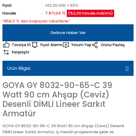
Fiyat
143,30 USD + KDV
Havale
7.971,04 TL
(%2,00 havale indirimi)
*858,11 TL den başlayan taksitlerle!
Gelince Haber Ver
Tavsiye Et
Fiyat Alarmı
Yorum Yap
Ürünü Paylaş
Karşılaştır
Ürün Bilgisi
GOYA GY 8032-90-65-C 39
Watt 90 cm Ahşap (Ceviz)
Desenli DİMLİ Lineer Sarkıt
Armatür
GOYA GY 8032-90-65-C 39 Watt 90 cm Ahşap (Ceviz) Desenli
DİMLİ Lineer Sarkıt Armatür, iç mekân projelerinde şıklık ve