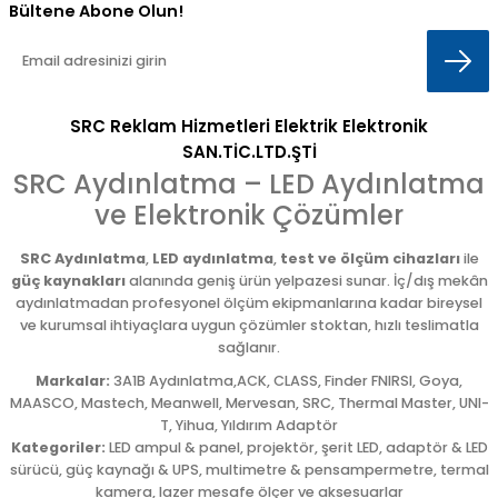
Bültene Abone Olun!
SRC Reklam Hizmetleri Elektrik Elektronik
SAN.TİC.LTD.ŞTİ
SRC Aydınlatma – LED Aydınlatma
ve Elektronik Çözümler
SRC Aydınlatma
,
LED aydınlatma
,
test ve ölçüm cihazları
ile
güç kaynakları
alanında geniş ürün yelpazesi sunar. İç/dış mekân
aydınlatmadan profesyonel ölçüm ekipmanlarına kadar bireysel
ve kurumsal ihtiyaçlara uygun çözümler stoktan, hızlı teslimatla
sağlanır.
Markalar:
3A1B Aydınlatma,ACK, CLASS, Finder FNIRSI, Goya,
MAASCO, Mastech, Meanwell, Mervesan, SRC, Thermal Master, UNI-
T, Yihua, Yıldırım Adaptör
Kategoriler:
LED ampul & panel, projektör, şerit LED, adaptör & LED
sürücü, güç kaynağı & UPS, multimetre & pensampermetre, termal
kamera, lazer mesafe ölçer ve aksesuarlar