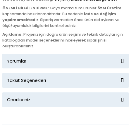
ÖNEMLİ BİLGİLENDİRME:
Goya marka tüm ürünler
özel üretim
kapsamında hazırlanmaktadır. Bu nedenle
iade ve değişim
yapılmamaktadır
. Sipariş vermeden önce ürün detaylarını ve
ölçü/uyumluluk bilgilerini kontrol ediniz.
Açıklama:
Projeniz için doğru ürün seçimi ve teknik detaylar için
katalogdan model seçeneklerini inceleyerek siparişinizi
oluşturabilirsiniz.
Yorumlar
Taksit Seçenekleri
Bu ürüne ilk yorumu siz yapın!
Önerileriniz
Yorum Yaz
Bu ürünün fiyat bilgisi, resim, ürün açıklamalarında ve diğer
konularda yetersiz gördüğünüz noktaları öneri formunu
kullanarak tarafımıza iletebilirsiniz.