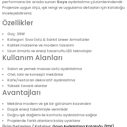
performansı bir arada sunan
Goya
aydınlatma çözümlerindendir.
Projenize uygun ölçü, ışık rengi ve uygulama detayları için kataloğu
inceleyebilirsiniz.
Özellikler
Güç: 39W
Kategori: Sıva Üstü & Sarkıt Lineer Armatürler
Kaliteli malzeme ve modern tasarım
Uzun ömürlü ve enerji tasarruflu LED teknolojisi
Kullanım Alanları
Salon ve yemek masası üstü aydınlatma
Otel, lobi ve konsept mekânlar
Kafe/restoran dekoratif aydınlatma
Yüksek tavanlı alanlar
Avantajları
Mekâna modern ve şık bir görünüm kazandırır
Düşük enerji tüketimiyle verimlidir
Doğru ışık dağılımı ile konforlu aydınlatma sağlar
Projelerde farklı alanlara kolay uyarlanır
Ürün Detayları / Katalog:
Goya Aydınlatma Kataloğu (PDF)