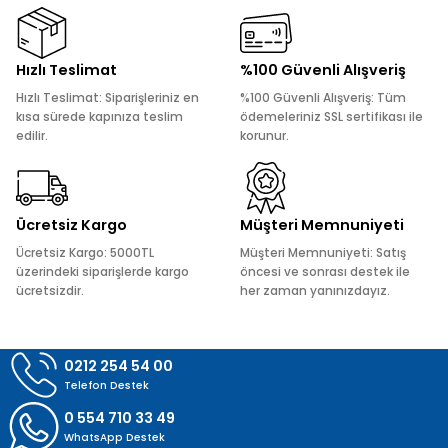
Görüş ve önerileriniz için teşekkür ederiz.
Ürün resmi kalitesiz, bozuk veya görüntülenemiyor.
Hızlı Teslimat
%100 Güvenli Alışveriş
Ürün açıklamasında eksik bilgiler bulunuyor.
Hızlı Teslimat: Siparişleriniz en
%100 Güvenli Alışveriş: Tüm
Ürün bilgilerinde hatalar bulunuyor.
kısa sürede kapınıza teslim
ödemeleriniz SSL sertifikası ile
edilir.
korunur.
Ürün fiyatı diğer sitelerden daha pahalı.
Bu ürüne benzer farklı alternatifler olmalı.
Ücretsiz Kargo
Müşteri Memnuniyeti
Ücretsiz Kargo: 5000TL
Müşteri Memnuniyeti: Satış
üzerindeki siparişlerde kargo
öncesi ve sonrası destek ile
ücretsizdir.
her zaman yanınızdayız.
Gönder
0212 254 54 00
Telefon Destek
0 554 710 33 49
WhatsApp Destek