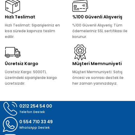
Ürün resmi kalitesiz, bozuk veya görüntülenemiyor.
Hızlı Teslimat
%100 Güvenli Alışveriş
Ürün açıklamasında eksik bilgiler bulunuyor.
Hızlı Teslimat: Siparişleriniz en
%100 Güvenli Alışveriş: Tüm
Ürün bilgilerinde hatalar bulunuyor.
kısa sürede kapınıza teslim
ödemeleriniz SSL sertifikası ile
edilir.
korunur.
Ürün fiyatı diğer sitelerden daha pahalı.
Bu ürüne benzer farklı alternatifler olmalı.
Ücretsiz Kargo
Müşteri Memnuniyeti
Ücretsiz Kargo: 5000TL
Müşteri Memnuniyeti: Satış
üzerindeki siparişlerde kargo
öncesi ve sonrası destek ile
ücretsizdir.
her zaman yanınızdayız.
Gönder
0212 254 54 00
Telefon Destek
0 554 710 33 49
WhatsApp Destek