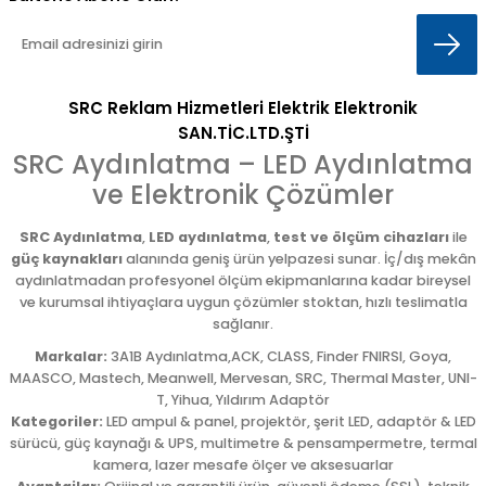
SRC Reklam Hizmetleri Elektrik Elektronik
SAN.TİC.LTD.ŞTİ
SRC Aydınlatma – LED Aydınlatma
ve Elektronik Çözümler
SRC Aydınlatma
,
LED aydınlatma
,
test ve ölçüm cihazları
ile
güç kaynakları
alanında geniş ürün yelpazesi sunar. İç/dış mekân
aydınlatmadan profesyonel ölçüm ekipmanlarına kadar bireysel
ve kurumsal ihtiyaçlara uygun çözümler stoktan, hızlı teslimatla
sağlanır.
Markalar:
3A1B Aydınlatma,ACK, CLASS, Finder FNIRSI, Goya,
MAASCO, Mastech, Meanwell, Mervesan, SRC, Thermal Master, UNI-
T, Yihua, Yıldırım Adaptör
Kategoriler:
LED ampul & panel, projektör, şerit LED, adaptör & LED
sürücü, güç kaynağı & UPS, multimetre & pensampermetre, termal
kamera, lazer mesafe ölçer ve aksesuarlar