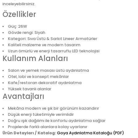
inceleyebilirsiniz.
Özellikler
Güç: 26W
Gövde rengi: Siyah
Kategori: Sıva Üstü & Sarkıt Lineer Armatürler
Kaliteli malzeme ve modern tasarım
Uzun ömürlü ve enerji tasarruflu LED teknolojisi
Kullanım Alanları
Salon ve yemek masası üstü aydınlatma
Otel, lobi ve konsept mekânlar
Kafe/restoran dekoratif aydınlatma
Yüksek tavanlı alanlar
Avantajları
Mekâna modern ve şık bir görünüm kazandırır
Düşük enerji tüketimiyle verimlidir
Doğru ışık dağılımı ile konforlu aydınlatma sağlar
Projelerde farklı alanlara kolay uyarlanır
Ürün Detayları / Katalog:
Goya Aydınlatma Kataloğu (PDF)