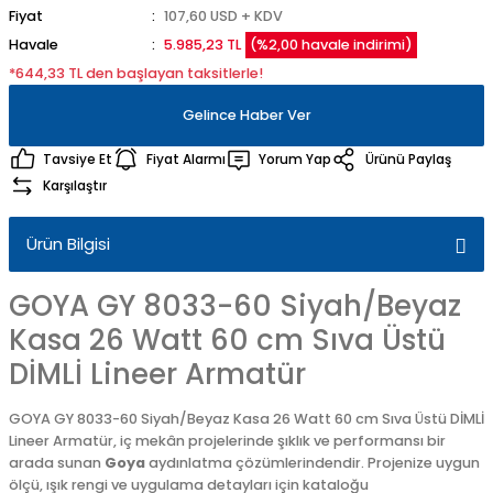
Fiyat
107,60 USD + KDV
Havale
5.985,23 TL
(%2,00 havale indirimi)
*644,33 TL den başlayan taksitlerle!
Gelince Haber Ver
Tavsiye Et
Fiyat Alarmı
Yorum Yap
Ürünü Paylaş
Karşılaştır
Ürün Bilgisi
GOYA GY 8033-60 Siyah/Beyaz
Kasa 26 Watt 60 cm Sıva Üstü
DİMLİ Lineer Armatür
GOYA GY 8033-60 Siyah/Beyaz Kasa 26 Watt 60 cm Sıva Üstü DİMLİ
Lineer Armatür, iç mekân projelerinde şıklık ve performansı bir
arada sunan
Goya
aydınlatma çözümlerindendir. Projenize uygun
ölçü, ışık rengi ve uygulama detayları için kataloğu