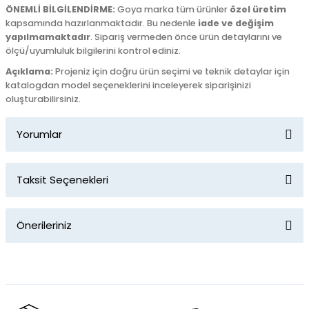
ÖNEMLİ BİLGİLENDİRME:
Goya marka tüm ürünler
özel üretim
kapsamında hazırlanmaktadır. Bu nedenle
iade ve değişim
yapılmamaktadır
. Sipariş vermeden önce ürün detaylarını ve
ölçü/uyumluluk bilgilerini kontrol ediniz.
Açıklama:
Projeniz için doğru ürün seçimi ve teknik detaylar için
katalogdan model seçeneklerini inceleyerek siparişinizi
oluşturabilirsiniz.
Yorumlar
Taksit Seçenekleri
Bu ürüne ilk yorumu siz yapın!
Önerileriniz
Yorum Yaz
Bu ürünün fiyat bilgisi, resim, ürün açıklamalarında ve diğer
konularda yetersiz gördüğünüz noktaları öneri formunu
kullanarak tarafımıza iletebilirsiniz.
Görüş ve önerileriniz için teşekkür ederiz.