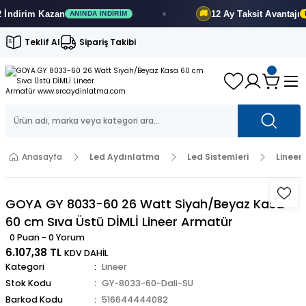
dirim
Kazan
12 Ay
Taksit Avantajı
🚚
ANINDA İNDIRIM
FIR
Teklif Al
Sipariş Takibi
Anasayfa
Led Aydınlatma
Led Sistemleri
Lineer
GOYA GY 8033-60 26 Watt Siyah/Beyaz Kasa
60 cm Sıva Üstü DİMLİ Lineer Armatür
0 Puan - 0 Yorum
6.107,38 TL
KDV DAHİL
Kategori
Lineer
Stok Kodu
GY-8033-60-Dali-SU
Barkod Kodu
516644444082