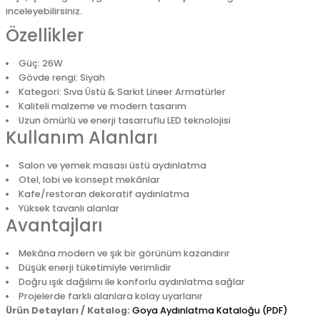
inceleyebilirsiniz.
Özellikler
Güç: 26W
Gövde rengi: Siyah
Kategori: Sıva Üstü & Sarkıt Lineer Armatürler
Kaliteli malzeme ve modern tasarım
Uzun ömürlü ve enerji tasarruflu LED teknolojisi
Kullanım Alanları
Salon ve yemek masası üstü aydınlatma
Otel, lobi ve konsept mekânlar
Kafe/restoran dekoratif aydınlatma
Yüksek tavanlı alanlar
Avantajları
Mekâna modern ve şık bir görünüm kazandırır
Düşük enerji tüketimiyle verimlidir
Doğru ışık dağılımı ile konforlu aydınlatma sağlar
Projelerde farklı alanlara kolay uyarlanır
Ürün Detayları / Katalog:
Goya Aydınlatma Kataloğu (PDF)