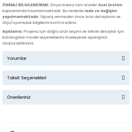
ÖNEMLİ BİLGİLENDİRME:
Goya marka tüm ürünler
özel üretim
kapsamında hazırlanmaktadır. Bu nedenle
iade ve değişim
yapılmamaktadır
. Sipariş vermeden önce ürün detaylarını ve
ölçü/uyumluluk bilgilerini kontrol ediniz.
Açıklama:
Projeniz için doğru ürün seçimi ve teknik detaylar için
katalogdan model seçeneklerini inceleyerek siparişinizi
oluşturabilirsiniz.
Yorumlar
Taksit Seçenekleri
Bu ürüne ilk yorumu siz yapın!
Önerileriniz
Yorum Yaz
Bu ürünün fiyat bilgisi, resim, ürün açıklamalarında ve diğer
konularda yetersiz gördüğünüz noktaları öneri formunu
kullanarak tarafımıza iletebilirsiniz.
Görüş ve önerileriniz için teşekkür ederiz.