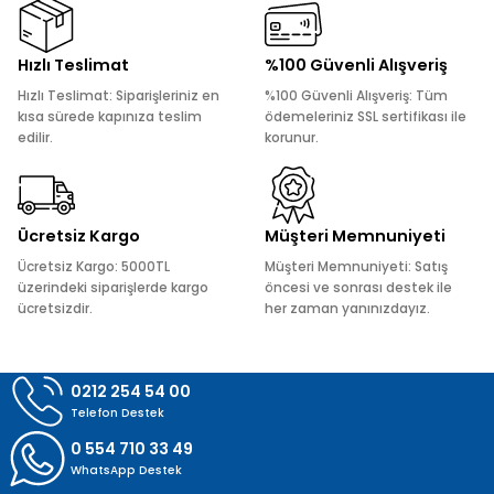
Ürün resmi kalitesiz, bozuk veya görüntülenemiyor.
Hızlı Teslimat
%100 Güvenli Alışveriş
Ürün açıklamasında eksik bilgiler bulunuyor.
Hızlı Teslimat: Siparişleriniz en
%100 Güvenli Alışveriş: Tüm
Ürün bilgilerinde hatalar bulunuyor.
kısa sürede kapınıza teslim
ödemeleriniz SSL sertifikası ile
edilir.
korunur.
Ürün fiyatı diğer sitelerden daha pahalı.
Bu ürüne benzer farklı alternatifler olmalı.
Ücretsiz Kargo
Müşteri Memnuniyeti
Ücretsiz Kargo: 5000TL
Müşteri Memnuniyeti: Satış
üzerindeki siparişlerde kargo
öncesi ve sonrası destek ile
ücretsizdir.
her zaman yanınızdayız.
Gönder
0212 254 54 00
Telefon Destek
0 554 710 33 49
WhatsApp Destek