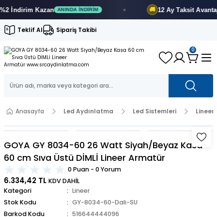
İndirim
Kazan
12 Ay
Taksit Avantajı
🚚
ANINDA İNDIRIM
F
Teklif Al
Sipariş Takibi
0
Anasayfa
Led Aydınlatma
Led Sistemleri
Lineer
GOYA GY 8034-60 26 Watt Siyah/Beyaz Kasa
60 cm Sıva Üstü DİMLİ Lineer Armatür
0 Puan - 0 Yorum
6.334,42 TL
KDV DAHİL
Kategori
Lineer
Stok Kodu
GY-8034-60-Dali-SU
Barkod Kodu
516644444096