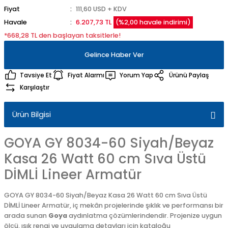
Fiyat
111,60 USD + KDV
Havale
6.207,73 TL
(%2,00 havale indirimi)
*668,28 TL den başlayan taksitlerle!
Gelince Haber Ver
Tavsiye Et
Fiyat Alarmı
Yorum Yap
Ürünü Paylaş
Karşılaştır
Ürün Bilgisi
GOYA GY 8034-60 Siyah/Beyaz
Kasa 26 Watt 60 cm Sıva Üstü
DİMLİ Lineer Armatür
GOYA GY 8034-60 Siyah/Beyaz Kasa 26 Watt 60 cm Sıva Üstü
DİMLİ Lineer Armatür, iç mekân projelerinde şıklık ve performansı bir
arada sunan
Goya
aydınlatma çözümlerindendir. Projenize uygun
ölçü, ışık rengi ve uygulama detayları için kataloğu