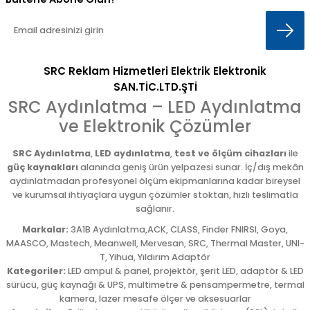
SRC Reklam Hizmetleri Elektrik Elektronik
SAN.TİC.LTD.ŞTİ
SRC Aydınlatma – LED Aydınlatma
ve Elektronik Çözümler
SRC Aydınlatma
,
LED aydınlatma
,
test ve ölçüm cihazları
ile
güç kaynakları
alanında geniş ürün yelpazesi sunar. İç/dış mekân
aydınlatmadan profesyonel ölçüm ekipmanlarına kadar bireysel
ve kurumsal ihtiyaçlara uygun çözümler stoktan, hızlı teslimatla
sağlanır.
Markalar:
3A1B Aydınlatma,ACK, CLASS, Finder FNIRSI, Goya,
MAASCO, Mastech, Meanwell, Mervesan, SRC, Thermal Master, UNI-
T, Yihua, Yıldırım Adaptör
Kategoriler:
LED ampul & panel, projektör, şerit LED, adaptör & LED
sürücü, güç kaynağı & UPS, multimetre & pensampermetre, termal
kamera, lazer mesafe ölçer ve aksesuarlar