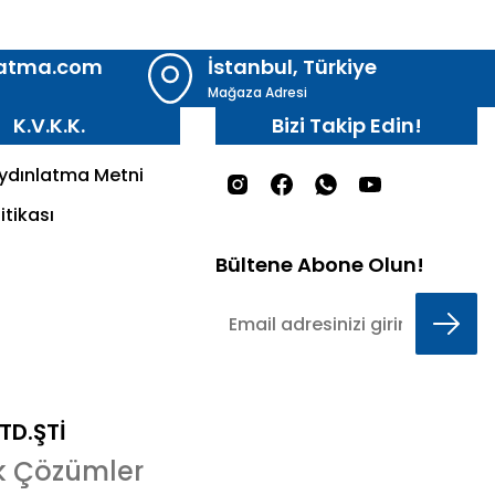
latma.com
İstanbul, Türkiye
Mağaza Adresi
K.V.K.K.
Bizi Takip Edin!
Aydınlatma Metni
itikası
Bültene Abone Olun!
LTD.ŞTİ
k Çözümler