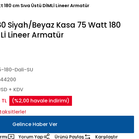
 180 cm Sıva Üstü DİMLİ Lineer Armatür
0 Siyah/Beyaz Kasa 75 Watt 180
Lİ Lineer Armatür
-180-Dali-SU
444200
USD + KDV
 TL
(%2,00 havale indirimi)
aksitlerle!
Gelince Haber Ver
armı
Yorum Yap
Ürünü Paylaş
Karşılaştır