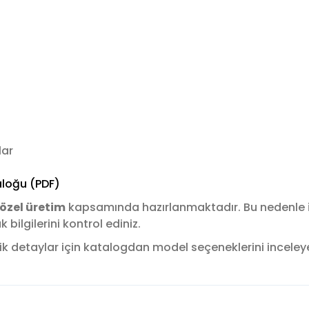
lar
loğu (PDF)
özel üretim
kapsamında hazırlanmaktadır. Bu nedenle
ilgilerini kontrol ediniz.
k detaylar için katalogdan model seçeneklerini inceleyere
konularda yetersiz gördüğünüz noktaları öneri formunu kullanarak tara