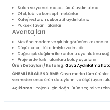
Salon ve yemek masası üstü aydınlatma
Otel, lobi ve konsept mekânlar
Kafe/restoran dekoratif aydınlatma
Yüksek tavanlı alanlar
Avantajları
Mekâna modern ve şık bir görünüm kazandırır
Düşük enerji tüketimiyle verimlidir
Doğru ışık dağılımı ile konforlu aydınlatma sağ
Projelerde farklı alanlara kolay uyarlanır
Ürün Detayları / Katalog:
Goya Aydınlatma Kata
ÖNEMLİ BİLGİLENDİRME:
Goya marka tüm ürünler
vermeden önce ürün detaylarını ve ölçü/uyumluluk b
Açıklama:
Projeniz için doğru ürün seçimi ve tekni
Bu ürünün fiyat bilgisi, resim, ürün açıklamalarında ve diğer 