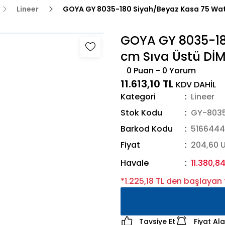
Lineer
GOYA GY 8035-180 Siyah/Beyaz Kasa 75 Watt
GOYA GY 8035-18
cm Sıva Üstü DİM
0 Puan - 0 Yorum
11.613,10 TL
KDV DAHİL
Kategori
Lineer
Stok Kodu
GY-8035
Barkod Kodu
516644
Fiyat
204,60 
Havale
11.380,84
*1.225,18 TL den başlayan t
Tavsiye Et
Fiyat Al