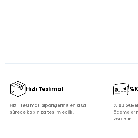
Görüş ve önerileriniz için teşekkür ederiz.
Ürün resmi kalitesiz, bozuk veya görüntülenemiyor.
Ürün açıklamasında eksik bilgiler bulunuyor.
Ürün bilgilerinde hatalar bulunuyor.
Ürün fiyatı diğer sitelerden daha pahalı.
Bu ürüne benzer farklı alternatifler olmalı.
Hızlı Teslimat
%10
Hızlı Teslimat: Siparişleriniz en kısa
%100 Güvenl
sürede kapınıza teslim edilir.
ödemelerini
korunur.