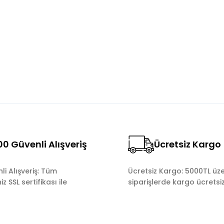
Bu ürüne ilk yorumu siz yapın!
Yorum Yaz
0 Güvenli Alışveriş
Ücretsiz Kargo
Gönder
i Alışveriş: Tüm
Ücretsiz Kargo: 5000TL üze
z SSL sertifikası ile
siparişlerde kargo ücretsiz