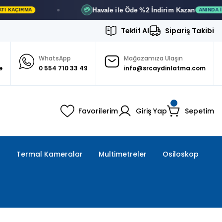
Havale ile Öde
%2 İndirim
Kazan
💳
RMA
ANINDA İNDIRIM
Teklif Al
Sipariş Takibi
WhatsApp
Mağazamıza Ulaşın
e
0 554 710 33 49
info@srcaydinlatma.com
Favorilerim
Giriş Yap
Sepetim
ı
Termal Kameralar
Multimetreler
Osiloskop