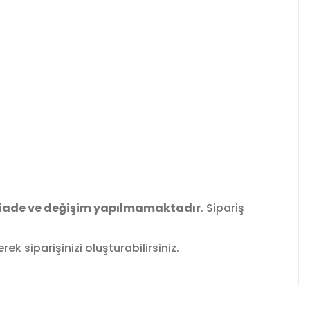
iade ve değişim yapılmamaktadır
. Sipariş
k siparişinizi oluşturabilirsiniz.
fımıza iletebilirsiniz.