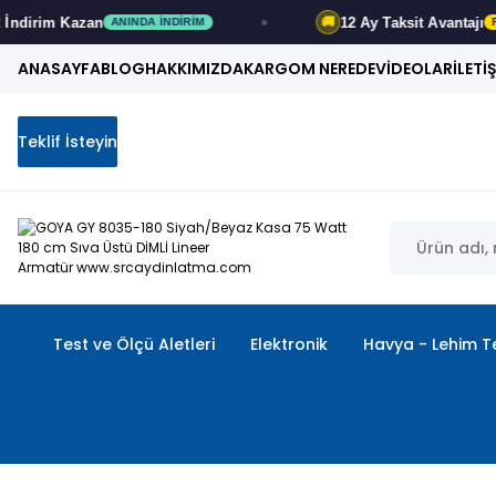
m
Kazan
12 Ay
Taksit Avantajı
🚚
ANINDA İNDIRIM
FIRSATI
ANASAYFA
BLOG
HAKKIMIZDA
KARGOM NEREDE
VİDEOLAR
İLETİ
Teklif İsteyin
Test ve Ölçü Aletleri
Elektronik
Havya - Lehim Te