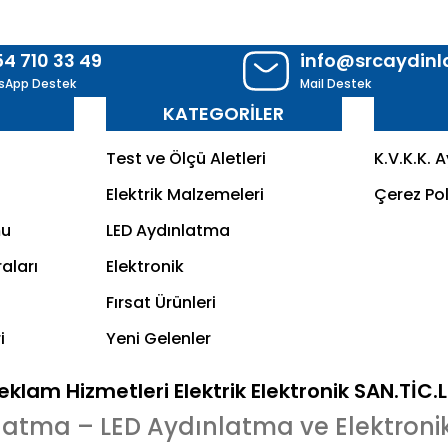
54 710 33 49
info@srcaydin
sApp Destek
Mail Destek
R
KATEGORİLER
Test ve Ölçü Aletleri
K.V.K.K. 
Elektrik Malzemeleri
Çerez Pol
mu
LED Aydınlatma
aları
Elektronik
Fırsat Ürünleri
i
Yeni Gelenler
klam Hizmetleri Elektrik Elektronik SAN.TİC.
latma – LED Aydınlatma ve Elektroni