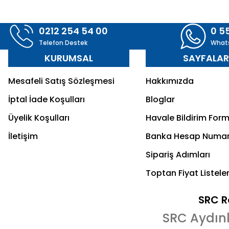
0212 254 54 00
0 5
Telefon Destek
What
KURUMSAL
SAYFALA
Mesafeli Satış Sözleşmesi
Hakkımızda
İptal İade Koşulları
Bloglar
Üyelik Koşulları
Havale Bildirim For
İletişim
Banka Hesap Numar
Sipariş Adımları
Toptan Fiyat Listeler
SRC Re
SRC Aydın