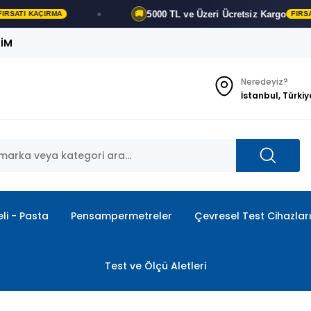
5000 TL ve Üzeri
Ücretsiz Kargo
🚚
 KAÇIRMA
FIRSATI KAÇI
ŞİM
Neredeyiz?
İstanbul, Türkiy
li - Pasta
Pensampermetreler
Çevresel Test Cihazlar
Test ve Ölçü Aletleri