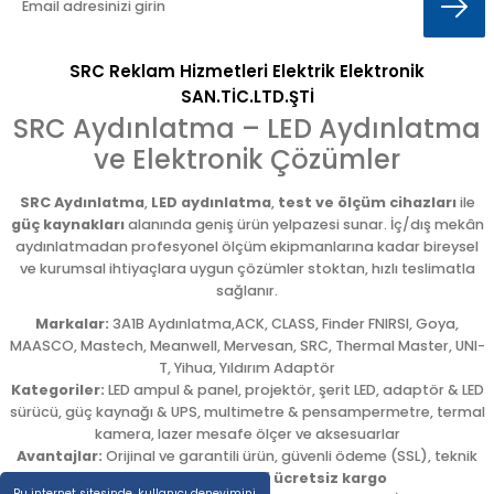
SRC Reklam Hizmetleri Elektrik Elektronik
SAN.TİC.LTD.ŞTİ
SRC Aydınlatma – LED Aydınlatma
ve Elektronik Çözümler
SRC Aydınlatma
,
LED aydınlatma
,
test ve ölçüm cihazları
ile
güç kaynakları
alanında geniş ürün yelpazesi sunar. İç/dış mekân
aydınlatmadan profesyonel ölçüm ekipmanlarına kadar bireysel
ve kurumsal ihtiyaçlara uygun çözümler stoktan, hızlı teslimatla
sağlanır.
Markalar:
3A1B Aydınlatma,ACK, CLASS, Finder FNIRSI, Goya,
MAASCO, Mastech, Meanwell, Mervesan, SRC, Thermal Master, UNI-
T, Yihua, Yıldırım Adaptör
Kategoriler:
LED ampul & panel, projektör, şerit LED, adaptör & LED
sürücü, güç kaynağı & UPS, multimetre & pensampermetre, termal
kamera, lazer mesafe ölçer ve aksesuarlar
Avantajlar:
Orijinal ve garantili ürün, güvenli ödeme (SSL), teknik
destek,
5.000 TL üzeri ücretsiz kargo
Bu internet sitesinde, kullanıcı deneyimini