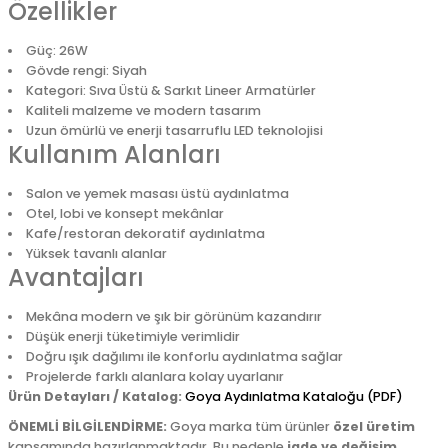
Özellikler
Güç: 26W
Gövde rengi: Siyah
Kategori: Sıva Üstü & Sarkıt Lineer Armatürler
Kaliteli malzeme ve modern tasarım
Uzun ömürlü ve enerji tasarruflu LED teknolojisi
Kullanım Alanları
Salon ve yemek masası üstü aydınlatma
Otel, lobi ve konsept mekânlar
Kafe/restoran dekoratif aydınlatma
Yüksek tavanlı alanlar
Avantajları
Mekâna modern ve şık bir görünüm kazandırır
Düşük enerji tüketimiyle verimlidir
Doğru ışık dağılımı ile konforlu aydınlatma sağlar
Projelerde farklı alanlara kolay uyarlanır
Ürün Detayları / Katalog:
Goya Aydınlatma Kataloğu (PDF)
ÖNEMLİ BİLGİLENDİRME:
Goya marka tüm ürünler
özel üretim
kapsamında hazırlanmaktadır. Bu nedenle
iade ve değişim