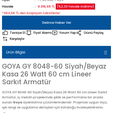
Havale
4.316,49 TL
(%2,00 havale indirimi)
*464,68 TL den başlayan taksitlerle!
Gelince Haber Ver
Tavsiye Et
Fiyat Alarmı
Yorum Yap
Ürünü Paylaş
Karşılaştır
Ürün Bilgisi
GOYA GY 8048-60 Siyah/Beyaz
Kasa 26 Watt 60 cm Lineer
Sarkıt Armatür
GOYA GY 8048-60 Siyah/Beyaz Kasa 26 Watt 60 cm Lineer Sarkıt
Armatür, iç mekân projelerinde şıklık ve performansı bir arada
sunan
Goya
aydınlatma çözümlerindendir. Projenize uygun ölçü,
ışık rengi ve uygulama detayları için kataloğu inceleyebilirsiniz.