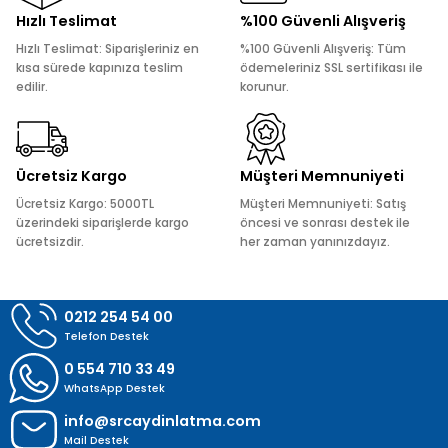
Ürün resmi kalitesiz, bozuk veya görüntülenemiyor.
Hızlı Teslimat
%100 Güvenli Alışveriş
Ürün açıklamasında eksik bilgiler bulunuyor.
Hızlı Teslimat: Siparişleriniz en
%100 Güvenli Alışveriş: Tüm
Ürün bilgilerinde hatalar bulunuyor.
kısa sürede kapınıza teslim
ödemeleriniz SSL sertifikası ile
edilir.
korunur.
Ürün fiyatı diğer sitelerden daha pahalı.
Bu ürüne benzer farklı alternatifler olmalı.
Ücretsiz Kargo
Müşteri Memnuniyeti
Ücretsiz Kargo: 5000TL
Müşteri Memnuniyeti: Satış
üzerindeki siparişlerde kargo
öncesi ve sonrası destek ile
ücretsizdir.
her zaman yanınızdayız.
Gönder
0212 254 54 00
Telefon Destek
0 554 710 33 49
WhatsApp Destek
info@srcaydinlatma.com
Mail Destek