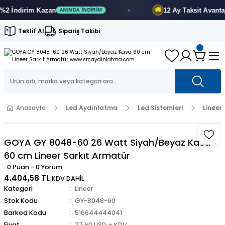
İndirim
Kazan
12 Ay
Taksit Avantajı
🚚
ANINDA İNDIRIM
F
Teklif Al
Sipariş Takibi
Anasayfa
Led Aydınlatma
Led Sistemleri
Lineer
GOYA GY 8048-60 26 Watt Siyah/Beyaz Kasa
60 cm Lineer Sarkıt Armatür
0 Puan - 0 Yorum
4.404,58 TL
KDV DAHİL
Kategori
Lineer
Stok Kodu
GY-8048-60
Barkod Kodu
516644444041
Fiyat
77,60 USD + KDV