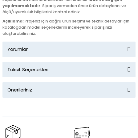
yapılmamaktadır
. Sipariş vermeden önce ürün detaylarını ve
ölçü/uyumluluk bilgilerini kontrol ediniz.
Açıklama:
Projeniz için doğru ürün seçimi ve teknik detaylar için
katalogdan model seçeneklerini inceleyerek siparişinizi
oluşturabilirsiniz.
Yorumlar
Taksit Seçenekleri
Bu ürüne ilk yorumu siz yapın!
Önerileriniz
Yorum Yaz
Bu ürünün fiyat bilgisi, resim, ürün açıklamalarında ve diğer
konularda yetersiz gördüğünüz noktaları öneri formunu
kullanarak tarafımıza iletebilirsiniz.
Görüş ve önerileriniz için teşekkür ederiz.