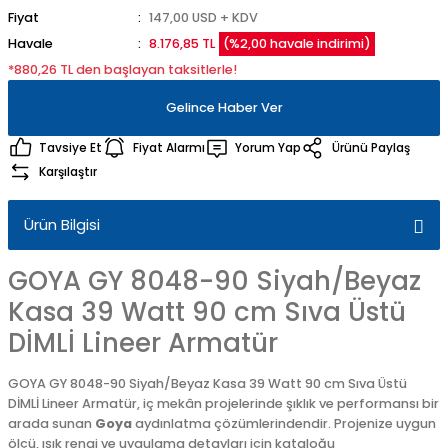
Fiyat
147,00 USD + KDV
Havale
8.176,85 TL
(%2,00 havale indirimi)
*880,26 TL den başlayan taksitlerle!
Gelince Haber Ver
Tavsiye Et
Fiyat Alarmı
Yorum Yap
Ürünü Paylaş
Karşılaştır
Ürün Bilgisi
GOYA GY 8048-90 Siyah/Beyaz
Kasa 39 Watt 90 cm Sıva Üstü
DİMLİ Lineer Armatür
GOYA GY 8048-90 Siyah/Beyaz Kasa 39 Watt 90 cm Sıva Üstü
DİMLİ Lineer Armatür, iç mekân projelerinde şıklık ve performansı bir
arada sunan
Goya
aydınlatma çözümlerindendir. Projenize uygun
ölçü, ışık rengi ve uygulama detayları için kataloğu