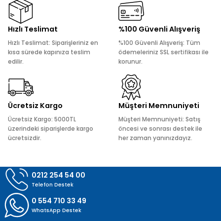
Ürün resmi kalitesiz, bozuk veya görüntülenemiyor.
Hızlı Teslimat
%100 Güvenli Alışveriş
Ürün açıklamasında eksik bilgiler bulunuyor.
Hızlı Teslimat: Siparişleriniz en
%100 Güvenli Alışveriş: Tüm
Ürün bilgilerinde hatalar bulunuyor.
kısa sürede kapınıza teslim
ödemeleriniz SSL sertifikası ile
edilir.
korunur.
Ürün fiyatı diğer sitelerden daha pahalı.
Bu ürüne benzer farklı alternatifler olmalı.
Ücretsiz Kargo
Müşteri Memnuniyeti
Ücretsiz Kargo: 5000TL
Müşteri Memnuniyeti: Satış
üzerindeki siparişlerde kargo
öncesi ve sonrası destek ile
ücretsizdir.
her zaman yanınızdayız.
Gönder
0212 254 54 00
Telefon Destek
0 554 710 33 49
WhatsApp Destek