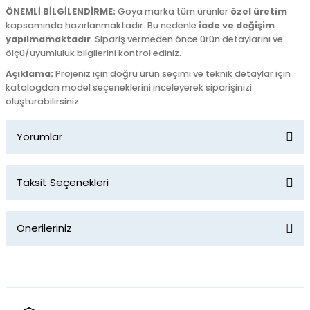
ÖNEMLİ BİLGİLENDİRME:
Goya marka tüm ürünler
özel üretim
kapsamında hazırlanmaktadır. Bu nedenle
iade ve değişim
yapılmamaktadır
. Sipariş vermeden önce ürün detaylarını ve
ölçü/uyumluluk bilgilerini kontrol ediniz.
Açıklama:
Projeniz için doğru ürün seçimi ve teknik detaylar için
katalogdan model seçeneklerini inceleyerek siparişinizi
oluşturabilirsiniz.
Yorumlar
Taksit Seçenekleri
Bu ürüne ilk yorumu siz yapın!
Önerileriniz
Yorum Yaz
Bu ürünün fiyat bilgisi, resim, ürün açıklamalarında ve diğer
konularda yetersiz gördüğünüz noktaları öneri formunu
kullanarak tarafımıza iletebilirsiniz.
Görüş ve önerileriniz için teşekkür ederiz.