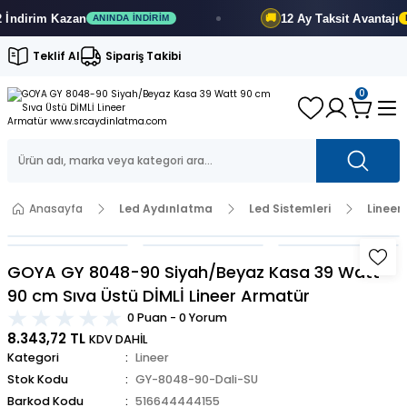
dirim
Kazan
12 Ay
Taksit Avantajı
🚚
ANINDA İNDIRIM
FIR
Teklif Al
Sipariş Takibi
0
Anasayfa
Led Aydınlatma
Led Sistemleri
Lineer
GOYA GY 8048-90 Siyah/Beyaz Kasa 39 Watt
90 cm Sıva Üstü DİMLİ Lineer Armatür
0 Puan - 0 Yorum
8.343,72 TL
KDV DAHİL
Kategori
Lineer
Stok Kodu
GY-8048-90-Dali-SU
Barkod Kodu
516644444155