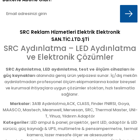
SRC Reklam Hizmetleri Elektrik Elektronik
SAN.TİC.LTD.ŞTİ
SRC Aydınlatma – LED Aydınlatma
ve Elektronik Çözümler
SRC Aydınlatma
,
LED aydınlatma
,
test ve ölçüm cihazları
ile
güç kaynakları
alanında geniş ürün yelpazesi sunar. İç/dış mekân
aydınlatmadan profesyonel ölçüm ekipmanlarına kadar bireysel
ve kurumsal ihtiyaçlara uygun çözümler stoktan, hızlı teslimatla
sağlanır.
Markalar:
3A1B Aydınlatma,ACK, CLASS, Finder FNIRSI, Goya,
MAASCO, Mastech, Meanwell, Mervesan, SRC, Thermal Master, UNI-
T, Yihua, Yıldırım Adaptör
Kategoriler:
LED ampul & panel, projektör, şerit LED, adaptör & LED
sürücü, güç kaynağı & UPS, multimetre & pensampermetre, termal
kamera, lazer mesafe ölçer ve aksesuarlar