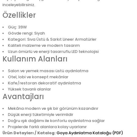
inceleyebilirsiniz.
Özellikler
Güç: 39W
Gövde rengi: Siyah
Kategori: Sıva Üstü & Sarkıt Lineer Armatürler
Kaliteli malzeme ve modern tasarım
Uzun ömürlü ve enerji tasarruflu LED teknolojisi
Kullanım Alanları
Salon ve yemek masası üstü aydınlatma
Otel, lobi ve konsept mekânlar
Kafe/restoran dekoratif aydınlatma
Yüksek tavanlı alanlar
Avantajları
Mekâna modern ve şık bir görünüm kazandırır
Düşük enerji tüketimiyle verimlidir
Doğru ışık dağılımı ile konforlu aydınlatma sağlar
Projelerde farklı alanlara kolay uyarlanır
Ürün Detayları / Katalog:
Goya Aydınlatma Kataloğu (PDF)