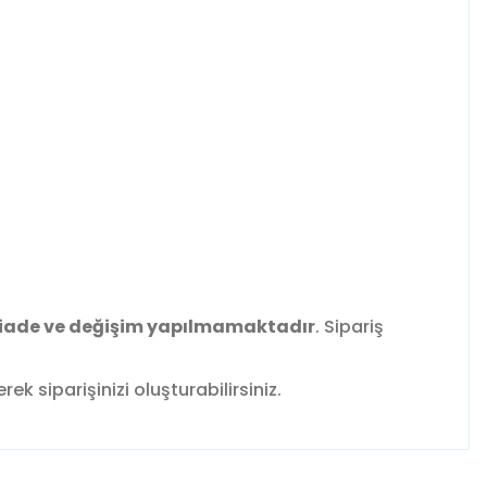
iade ve değişim yapılmamaktadır
. Sipariş
k siparişinizi oluşturabilirsiniz.
fımıza iletebilirsiniz.