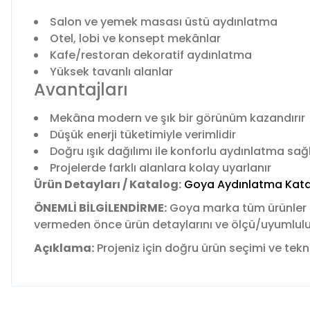
Salon ve yemek masası üstü aydınlatma
Otel, lobi ve konsept mekânlar
Kafe/restoran dekoratif aydınlatma
Yüksek tavanlı alanlar
Avantajları
Mekâna modern ve şık bir görünüm kazandırır
Düşük enerji tüketimiyle verimlidir
Doğru ışık dağılımı ile konforlu aydınlatma sağ
Projelerde farklı alanlara kolay uyarlanır
Ürün Detayları / Katalog:
Goya Aydınlatma Kata
ÖNEMLİ BİLGİLENDİRME:
Goya marka tüm ürünler
vermeden önce ürün detaylarını ve ölçü/uyumluluk b
Açıklama:
Projeniz için doğru ürün seçimi ve tekni
Bu ürünün fiyat bilgisi, resim, ürün açıklamalarında ve diğer 