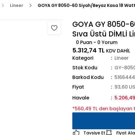
Lineer
GOYA GY 8050-60 Siyah/Beyaz Kasa 18 Watt 
GOYA GY 8050-60
Sıva Üstü DİMLİ 
0 Puan - 0 Yorum
5.312,74 TL
KDV DAHİL
Kategori
Lineer
Stok Kodu
GY-8050
Barkod Kodu
516644
Fiyat
93,60 U
Havale
5.206,49
*560,49 TL den başlayan t
Tavsiye Et
Fiyat Al