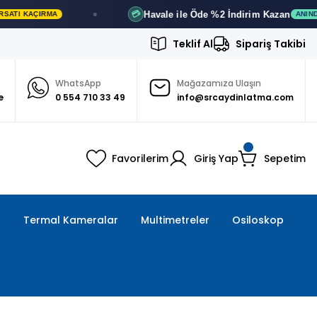
Havale ile Öde
%2 İndirim
Kazan
💳
ANINDA İNDIRIM
Teklif Al
Sipariş Takibi
WhatsApp
Mağazamıza Ulaşın
e
0 554 710 33 49
info@srcaydinlatma.com
Favorilerim
Giriş Yap
Sepetim
ı
Termal Kameralar
Multimetreler
Osiloskop