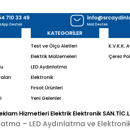
54 710 33 49
info@srcaydin
sApp Destek
Mail Destek
R
KATEGORİLER
Test ve Ölçü Aletleri
K.V.K.K. 
Elektrik Malzemeleri
Çerez Pol
mu
LED Aydınlatma
aları
Elektronik
Fırsat Ürünleri
i
Yeni Gelenler
klam Hizmetleri Elektrik Elektronik SAN.TİC.
latma – LED Aydınlatma ve Elektroni