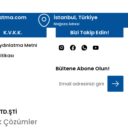
latma.com
İstanbul, Türkiye
Mağaza Adresi
K.V.K.K.
Bizi Takip Edin!
Aydınlatma Metni
itikası
Bültene Abone Olun!
LTD.ŞTİ
k Çözümler