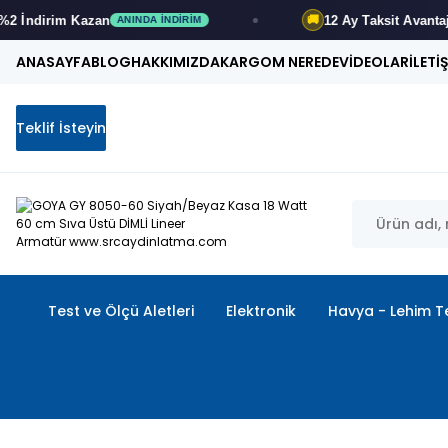
12 Ay
Taksit Avantajı
🚚
ANINDA İNDIRIM
FIRSATI KAÇIRMA
ANASAYFA
BLOG
HAKKIMIZDA
KARGOM NEREDE
VİDEOLAR
İLETİ
Teklif İsteyin
Test ve Ölçü Aletleri
Elektronik
Havya - Lehim Te