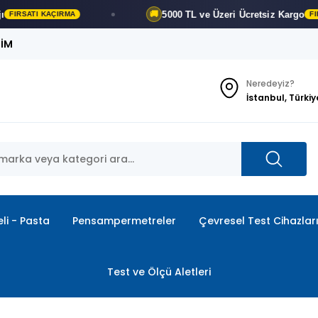
5000 TL ve Üzeri
Ücretsiz Kargo
🚚
FIRSATI KAÇIRMA
ŞİM
Neredeyiz?
İstanbul, Türkiy
li - Pasta
Pensampermetreler
Çevresel Test Cihazlar
Test ve Ölçü Aletleri