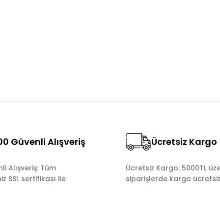
Bu ürüne ilk yorumu siz yapın!
Yorum Yaz
0 Güvenli Alışveriş
Ücretsiz Kargo
Gönder
i Alışveriş: Tüm
Ücretsiz Kargo: 5000TL üze
z SSL sertifikası ile
siparişlerde kargo ücretsiz