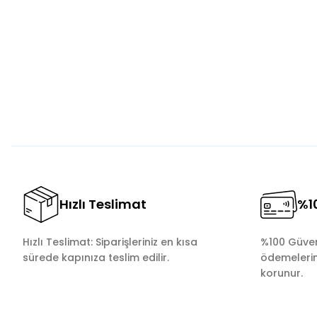
Görüş ve önerileriniz için teşekkür ederiz.
Ürün resmi kalitesiz, bozuk veya görüntülenemiyor.
Ürün açıklamasında eksik bilgiler bulunuyor.
Ürün bilgilerinde hatalar bulunuyor.
Ürün fiyatı diğer sitelerden daha pahalı.
Bu ürüne benzer farklı alternatifler olmalı.
Hızlı Teslimat
%10
Hızlı Teslimat: Siparişleriniz en kısa
%100 Güvenl
sürede kapınıza teslim edilir.
ödemelerini
korunur.