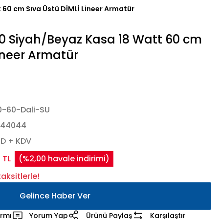
60 cm Sıva Üstü DİMLİ Lineer Armatür
 Siyah/Beyaz Kasa 18 Watt 60 cm
Lineer Armatür
-60-Dali-SU
444044
SD + KDV
 TL
(%2,00 havale indirimi)
aksitlerle!
Gelince Haber Ver
armı
Yorum Yap
Ürünü Paylaş
Karşılaştır