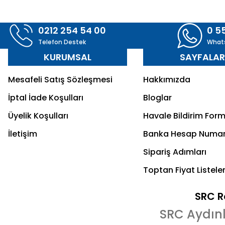
0212 254 54 00
0 5
Telefon Destek
What
KURUMSAL
SAYFALA
Mesafeli Satış Sözleşmesi
Hakkımızda
İptal İade Koşulları
Bloglar
Üyelik Koşulları
Havale Bildirim For
İletişim
Banka Hesap Numar
Sipariş Adımları
Toptan Fiyat Listeler
SRC Re
SRC Aydın