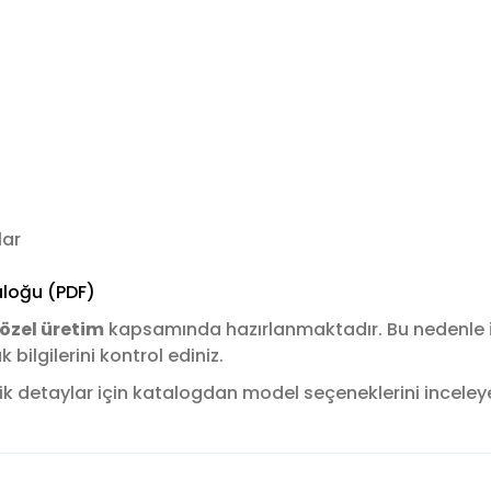
lar
loğu (PDF)
özel üretim
kapsamında hazırlanmaktadır. Bu nedenle
ilgilerini kontrol ediniz.
k detaylar için katalogdan model seçeneklerini inceleyere
konularda yetersiz gördüğünüz noktaları öneri formunu kullanarak tara