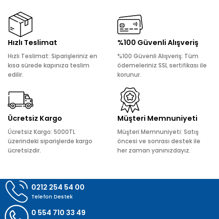
kullanarak tarafımıza iletebilirsiniz.
Görüş ve önerileriniz için teşekkür ederiz.
Ürün resmi kalitesiz, bozuk veya görüntülenemiyor.
Hızlı Teslimat
%100 Güvenli Alışveriş
Ürün açıklamasında eksik bilgiler bulunuyor.
Hızlı Teslimat: Siparişleriniz en
%100 Güvenli Alışveriş: Tüm
Ürün bilgilerinde hatalar bulunuyor.
kısa sürede kapınıza teslim
ödemeleriniz SSL sertifikası ile
edilir.
korunur.
Ürün fiyatı diğer sitelerden daha pahalı.
Bu ürüne benzer farklı alternatifler olmalı.
Ücretsiz Kargo
Müşteri Memnuniyeti
Ücretsiz Kargo: 5000TL
Müşteri Memnuniyeti: Satış
üzerindeki siparişlerde kargo
öncesi ve sonrası destek ile
ücretsizdir.
her zaman yanınızdayız.
Gönder
0212 254 54 00
Telefon Destek
0 554 710 33 49