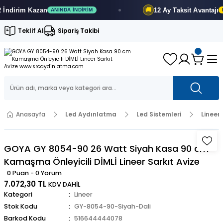
dirim
Kazan
12 Ay
Taksit Avantajı
🚚
ANINDA İNDIRIM
FIR
Teklif Al
Sipariş Takibi
Anasayfa
Led Aydınlatma
Led Sistemleri
Lineer
GOYA GY 8054-90 26 Watt Siyah Kasa 90 cm
Kamaşma Önleyicili DİMLİ Lineer Sarkıt Avize
0 Puan - 0 Yorum
7.072,30 TL
KDV DAHİL
Kategori
Lineer
Stok Kodu
GY-8054-90-Siyah-Dali
Barkod Kodu
516644444078