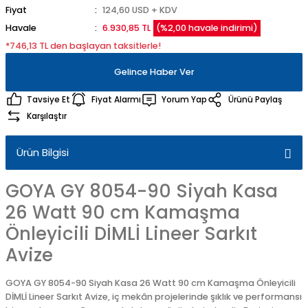
Fiyat
124,60 USD + KDV
Havale
6.930,85 TL
(%2,00 havale indirimi)
*746,13 TL den başlayan taksitlerle!
Gelince Haber Ver
Tavsiye Et
Fiyat Alarmı
Yorum Yap
Ürünü Paylaş
Karşılaştır
Ürün Bilgisi
GOYA GY 8054-90 Siyah Kasa
26 Watt 90 cm Kamaşma
Önleyicili DİMLİ Lineer Sarkıt
Avize
GOYA GY 8054-90 Siyah Kasa 26 Watt 90 cm Kamaşma Önleyicili
DİMLİ Lineer Sarkıt Avize, iç mekân projelerinde şıklık ve performansı