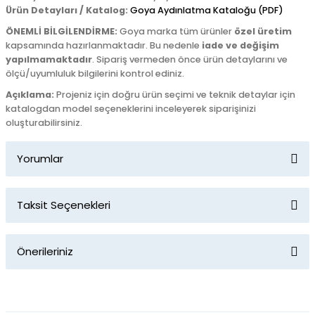
Ürün Detayları / Katalog:
Goya Aydınlatma Kataloğu (PDF)
ÖNEMLİ BİLGİLENDİRME:
Goya marka tüm ürünler
özel üretim
kapsamında hazırlanmaktadır. Bu nedenle
iade ve değişim
yapılmamaktadır
. Sipariş vermeden önce ürün detaylarını ve
ölçü/uyumluluk bilgilerini kontrol ediniz.
Açıklama:
Projeniz için doğru ürün seçimi ve teknik detaylar için
katalogdan model seçeneklerini inceleyerek siparişinizi
oluşturabilirsiniz.
Yorumlar
Taksit Seçenekleri
Bu ürüne ilk yorumu siz yapın!
Önerileriniz
Yorum Yaz
Bu ürünün fiyat bilgisi, resim, ürün açıklamalarında ve diğer
konularda yetersiz gördüğünüz noktaları öneri formunu