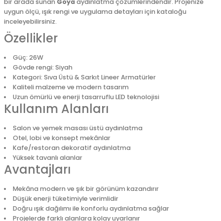
bir arada sunan
Goya
aydınlatma çözümlerindendir. Projenize
uygun ölçü, ışık rengi ve uygulama detayları için kataloğu
inceleyebilirsiniz.
Özellikler
Güç: 26W
Gövde rengi: Siyah
Kategori: Sıva Üstü & Sarkıt Lineer Armatürler
Kaliteli malzeme ve modern tasarım
Uzun ömürlü ve enerji tasarruflu LED teknolojisi
Kullanım Alanları
Salon ve yemek masası üstü aydınlatma
Otel, lobi ve konsept mekânlar
Kafe/restoran dekoratif aydınlatma
Yüksek tavanlı alanlar
Avantajları
Mekâna modern ve şık bir görünüm kazandırır
Düşük enerji tüketimiyle verimlidir
Doğru ışık dağılımı ile konforlu aydınlatma sağlar
Projelerde farklı alanlara kolay uyarlanır