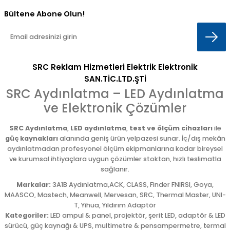
Bültene Abone Olun!
SRC Reklam Hizmetleri Elektrik Elektronik
SAN.TİC.LTD.ŞTİ
SRC Aydınlatma – LED Aydınlatma
ve Elektronik Çözümler
SRC Aydınlatma
,
LED aydınlatma
,
test ve ölçüm cihazları
ile
güç kaynakları
alanında geniş ürün yelpazesi sunar. İç/dış mekân
aydınlatmadan profesyonel ölçüm ekipmanlarına kadar bireysel
ve kurumsal ihtiyaçlara uygun çözümler stoktan, hızlı teslimatla
sağlanır.
Markalar:
3A1B Aydınlatma,ACK, CLASS, Finder FNIRSI, Goya,
MAASCO, Mastech, Meanwell, Mervesan, SRC, Thermal Master, UNI-
T, Yihua, Yıldırım Adaptör
Kategoriler:
LED ampul & panel, projektör, şerit LED, adaptör & LED
sürücü, güç kaynağı & UPS, multimetre & pensampermetre, termal