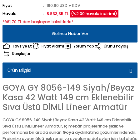
Fiyat
160,60 USD + KDV
Havale
8.933,35 TL
(%2,00 havale indirimi)
*961,70 TL den başlayan taksitlerle!
Gelince Haber Ver
Tavsiye Et
Fiyat Alarmı
Yorum Yap
Ürünü Paylaş
Karşılaştır
Ürün Bilgisi
GOYA GY 8056-149 Siyah/Beyaz
Kasa 42 Watt 149 cm Eklenebilir
Sıva Üstü DİMLİ Lineer Armatür
GOYA GY 8056-149 Siyah/Beyaz Kasa 42 Watt 149 cm Eklenebilir
Sıva Üstü DİMLİ Lineer Armatür, iç mekân projelerinde şıklık ve
performansı bir arada sunan
Goya
aydınlatma çözümlerindendir.
Projenize uygun ölçü, ışık rengi ve uygulama detayları için kataloğu