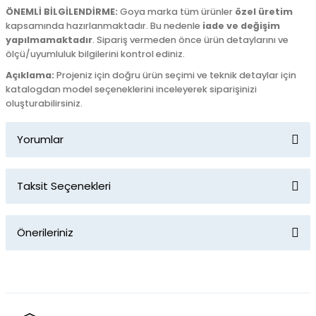
ÖNEMLİ BİLGİLENDİRME:
Goya marka tüm ürünler
özel üretim
kapsamında hazırlanmaktadır. Bu nedenle
iade ve değişim
yapılmamaktadır
. Sipariş vermeden önce ürün detaylarını ve
ölçü/uyumluluk bilgilerini kontrol ediniz.
Açıklama:
Projeniz için doğru ürün seçimi ve teknik detaylar için
katalogdan model seçeneklerini inceleyerek siparişinizi
oluşturabilirsiniz.
Yorumlar
Taksit Seçenekleri
Bu ürüne ilk yorumu siz yapın!
Önerileriniz
Yorum Yaz
Bu ürünün fiyat bilgisi, resim, ürün açıklamalarında ve diğer
konularda yetersiz gördüğünüz noktaları öneri formunu
kullanarak tarafımıza iletebilirsiniz.
Görüş ve önerileriniz için teşekkür ederiz.