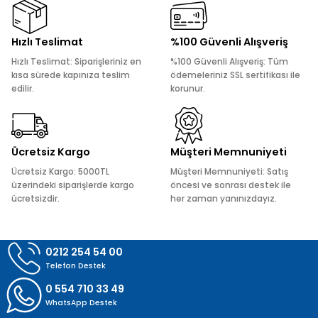
Ürün resmi kalitesiz, bozuk veya görüntülenemiyor.
Hızlı Teslimat
%100 Güvenli Alışveriş
Ürün açıklamasında eksik bilgiler bulunuyor.
Hızlı Teslimat: Siparişleriniz en
%100 Güvenli Alışveriş: Tüm
Ürün bilgilerinde hatalar bulunuyor.
kısa sürede kapınıza teslim
ödemeleriniz SSL sertifikası ile
edilir.
korunur.
Ürün fiyatı diğer sitelerden daha pahalı.
Bu ürüne benzer farklı alternatifler olmalı.
Ücretsiz Kargo
Müşteri Memnuniyeti
Ücretsiz Kargo: 5000TL
Müşteri Memnuniyeti: Satış
üzerindeki siparişlerde kargo
öncesi ve sonrası destek ile
ücretsizdir.
her zaman yanınızdayız.
Gönder
0212 254 54 00
Telefon Destek
0 554 710 33 49
WhatsApp Destek