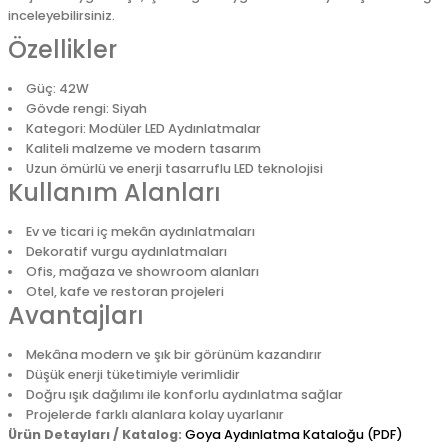
inceleyebilirsiniz.
Özellikler
Güç: 42W
Gövde rengi: Siyah
Kategori: Modüler LED Aydınlatmalar
Kaliteli malzeme ve modern tasarım
Uzun ömürlü ve enerji tasarruflu LED teknolojisi
Kullanım Alanları
Ev ve ticari iç mekân aydınlatmaları
Dekoratif vurgu aydınlatmaları
Ofis, mağaza ve showroom alanları
Otel, kafe ve restoran projeleri
Avantajları
Mekâna modern ve şık bir görünüm kazandırır
Düşük enerji tüketimiyle verimlidir
Doğru ışık dağılımı ile konforlu aydınlatma sağlar
Projelerde farklı alanlara kolay uyarlanır
Ürün Detayları / Katalog:
Goya Aydınlatma Kataloğu (PDF)