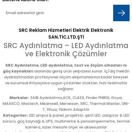
SRC Reklam Hizmetleri Elektrik Elektronik
SAN.TİC.LTD.ŞTİ
SRC Aydınlatma – LED Aydınlatma
ve Elektronik Çözümler
SRC Aydınlatma
,
LED aydınlatma
,
test ve ölçüm cihazları
ile
güç kaynakları
alanında geniş ürün yelpazesi sunar. İç/dış mekân
aydınlatmadan profesyonel ölçüm ekipmanlarına kadar bireysel
ve kurumsal ihtiyaçlara uygun çözümler stoktan, hızlı teslimatla
sağlanır.
Markalar:
3A1B Aydınlatma,ACK, CLASS, Finder FNIRSI, Goya,
MAASCO, Mastech, Meanwell, Mervesan, SRC, Thermal Master, UNI-
T, Yihua, Yıldırım Adaptör
Kategoriler:
LED ampul & panel, projektör, şerit LED, adaptör & LED
sürücü, güç kaynağı & UPS, multimetre & pensampermetre, termal
kamera, lazer mesafe ölçer ve aksesuarlar