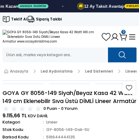
12 Ay
Taksit Avantajı
🚚
INDA İNDIRIM
FIRSATI KAÇIRMA
Teklif Al
Sipariş Takibi
0
Anasayfa
Led Aydınlatma
Led Sistemleri
Lineer
GOYA GY 8056-149 Siyah/Beyaz Kasa 42 Watt
149 cm Eklenebilir Sıva Üstü DİMLİ Lineer Armatür
0 Puan - 0 Yorum
9.115,66 TL
KDV DAHİL
Kategori
Lineer
Stok Kodu
GY-8056-149-Dali-SU
Barkod Kodu
516644444135