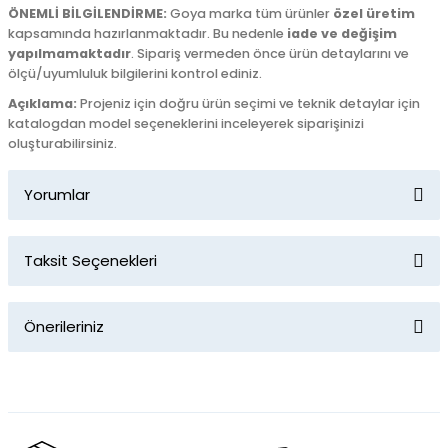
ÖNEMLİ BİLGİLENDİRME:
Goya marka tüm ürünler
özel üretim
kapsamında hazırlanmaktadır. Bu nedenle
iade ve değişim
yapılmamaktadır
. Sipariş vermeden önce ürün detaylarını ve
ölçü/uyumluluk bilgilerini kontrol ediniz.
Açıklama:
Projeniz için doğru ürün seçimi ve teknik detaylar için
katalogdan model seçeneklerini inceleyerek siparişinizi
oluşturabilirsiniz.
Yorumlar
Taksit Seçenekleri
Bu ürüne ilk yorumu siz yapın!
Önerileriniz
Yorum Yaz
Bu ürünün fiyat bilgisi, resim, ürün açıklamalarında ve diğer
konularda yetersiz gördüğünüz noktaları öneri formunu
kullanarak tarafımıza iletebilirsiniz.
Görüş ve önerileriniz için teşekkür ederiz.