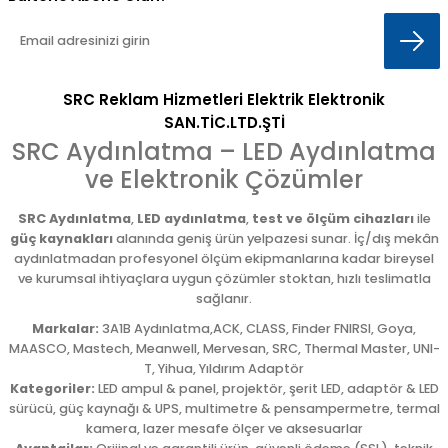
SRC Reklam Hizmetleri Elektrik Elektronik
SAN.TİC.LTD.ŞTİ
SRC Aydınlatma – LED Aydınlatma
ve Elektronik Çözümler
SRC Aydınlatma
,
LED aydınlatma
,
test ve ölçüm cihazları
ile
güç kaynakları
alanında geniş ürün yelpazesi sunar. İç/dış mekân
aydınlatmadan profesyonel ölçüm ekipmanlarına kadar bireysel
ve kurumsal ihtiyaçlara uygun çözümler stoktan, hızlı teslimatla
sağlanır.
Markalar:
3A1B Aydınlatma,ACK, CLASS, Finder FNIRSI, Goya,
MAASCO, Mastech, Meanwell, Mervesan, SRC, Thermal Master, UNI-
T, Yihua, Yıldırım Adaptör
Kategoriler:
LED ampul & panel, projektör, şerit LED, adaptör & LED
sürücü, güç kaynağı & UPS, multimetre & pensampermetre, termal
kamera, lazer mesafe ölçer ve aksesuarlar