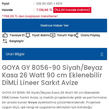
Fiyat
128,30 USD + KDV
Havale
7.136,66 TL
(%2,00 havale indirimi)
*768,28 TL den başlayan taksitlerle!
Gelince Haber Ver
Tavsiye Et
Fiyat Alarmı
Yorum Yap
Ürünü Paylaş
Karşılaştır
Ürün Bilgisi
GOYA GY 8056-90 Siyah/Beyaz
Kasa 26 Watt 90 cm Eklenebilir
DİMLİ Lineer Sarkıt Avize
GOYA GY 8056-90 Siyah/Beyaz Kasa 26 Watt 90 cm Eklenebilir
DİMLİ Lineer Sarkıt Avize, iç mekân projelerinde şıklık ve performansı
bir arada sunan
Goya
aydınlatma çözümlerindendir. Projenize
uygun ölçü, ışık rengi ve uygulama detayları için kataloğu