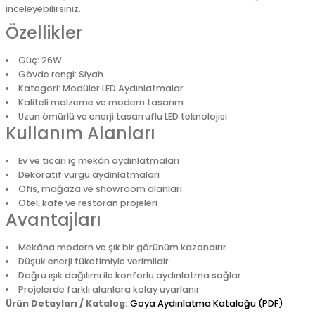
inceleyebilirsiniz.
Özellikler
Güç: 26W
Gövde rengi: Siyah
Kategori: Modüler LED Aydınlatmalar
Kaliteli malzeme ve modern tasarım
Uzun ömürlü ve enerji tasarruflu LED teknolojisi
Kullanım Alanları
Ev ve ticari iç mekân aydınlatmaları
Dekoratif vurgu aydınlatmaları
Ofis, mağaza ve showroom alanları
Otel, kafe ve restoran projeleri
Avantajları
Mekâna modern ve şık bir görünüm kazandırır
Düşük enerji tüketimiyle verimlidir
Doğru ışık dağılımı ile konforlu aydınlatma sağlar
Projelerde farklı alanlara kolay uyarlanır
Ürün Detayları / Katalog:
Goya Aydınlatma Kataloğu (PDF)