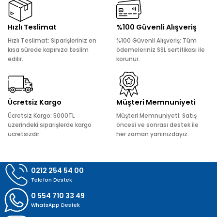
Ürün resmi kalitesiz, bozuk veya görüntülenemiyor.
Hızlı Teslimat
%100 Güvenli Alışveriş
Ürün açıklamasında eksik bilgiler bulunuyor.
Hızlı Teslimat: Siparişleriniz en
%100 Güvenli Alışveriş: Tüm
Ürün bilgilerinde hatalar bulunuyor.
kısa sürede kapınıza teslim
ödemeleriniz SSL sertifikası ile
edilir.
korunur.
Ürün fiyatı diğer sitelerden daha pahalı.
Bu ürüne benzer farklı alternatifler olmalı.
Ücretsiz Kargo
Müşteri Memnuniyeti
Ücretsiz Kargo: 5000TL
Müşteri Memnuniyeti: Satış
üzerindeki siparişlerde kargo
öncesi ve sonrası destek ile
ücretsizdir.
her zaman yanınızdayız.
Gönder
0212 254 54 00
Telefon Destek
0 554 710 33 49
WhatsApp Destek