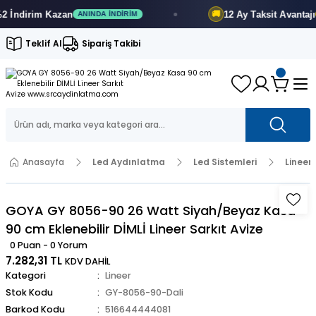
ndirim
Kazan
12 Ay
Taksit Avantajı
🚚
ANINDA İNDIRIM
FI
Teklif Al
Sipariş Takibi
Anasayfa
Led Aydınlatma
Led Sistemleri
Lineer
GOYA GY 8056-90 26 Watt Siyah/Beyaz Kasa
90 cm Eklenebilir DİMLİ Lineer Sarkıt Avize
0 Puan - 0 Yorum
7.282,31 TL
KDV DAHİL
Kategori
Lineer
Stok Kodu
GY-8056-90-Dali
Barkod Kodu
516644444081