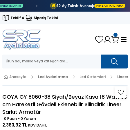
12 Ay
Taksit Avantajı
🚚
İNDIRIM
FIRSATI KAÇIRMA
Teklif Al
Sipariş Takibi
Anasayfa
Led Aydınlatma
Led Sistemleri
Lineer
GOYA GY 8060-38 Siyah/Beyaz Kasa 18 Watt 38
cm Hareketli Gövdeli Eklenebilir Silindirik Lineer
Sarkıt Armatür
0 Puan - 0 Yorum
2.383,92 TL
KDV DAHİL