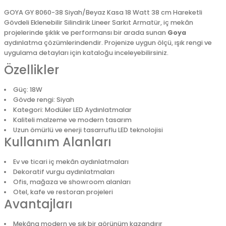
GOYA GY 8060-38 Siyah/Beyaz Kasa 18 Watt 38 cm Hareketli
Gövdeli Eklenebilir Silindirik Lineer Sarkıt Armatür, iç mekân
projelerinde şıklık ve performansı bir arada sunan
Goya
aydınlatma çözümlerindendir. Projenize uygun ölçü, ışık rengi ve
uygulama detayları için kataloğu inceleyebilirsiniz.
Özellikler
Güç: 18W
Gövde rengi: Siyah
Kategori: Modüler LED Aydınlatmalar
Kaliteli malzeme ve modern tasarım
Uzun ömürlü ve enerji tasarruflu LED teknolojisi
Kullanım Alanları
Ev ve ticari iç mekân aydınlatmaları
Dekoratif vurgu aydınlatmaları
Ofis, mağaza ve showroom alanları
Otel, kafe ve restoran projeleri
Avantajları
Mekâna modern ve şık bir görünüm kazandırır