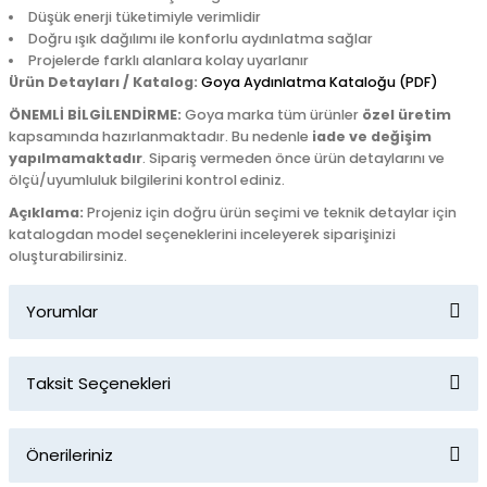
Düşük enerji tüketimiyle verimlidir
Doğru ışık dağılımı ile konforlu aydınlatma sağlar
Projelerde farklı alanlara kolay uyarlanır
Ürün Detayları / Katalog:
Goya Aydınlatma Kataloğu (PDF)
ÖNEMLİ BİLGİLENDİRME:
Goya marka tüm ürünler
özel üretim
kapsamında hazırlanmaktadır. Bu nedenle
iade ve değişim
yapılmamaktadır
. Sipariş vermeden önce ürün detaylarını ve
ölçü/uyumluluk bilgilerini kontrol ediniz.
Açıklama:
Projeniz için doğru ürün seçimi ve teknik detaylar için
katalogdan model seçeneklerini inceleyerek siparişinizi
oluşturabilirsiniz.
Yorumlar
Taksit Seçenekleri
Bu ürüne ilk yorumu siz yapın!
Önerileriniz
Yorum Yaz