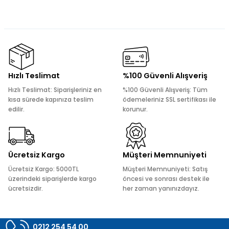
Bu ürünün fiyat bilgisi, resim, ürün açıklamalarında ve diğer
konularda yetersiz gördüğünüz noktaları öneri formunu
kullanarak tarafımıza iletebilirsiniz.
Görüş ve önerileriniz için teşekkür ederiz.
Ürün resmi kalitesiz, bozuk veya görüntülenemiyor.
Hızlı Teslimat
%100 Güvenli Alışveriş
Ürün açıklamasında eksik bilgiler bulunuyor.
Hızlı Teslimat: Siparişleriniz en
%100 Güvenli Alışveriş: Tüm
Ürün bilgilerinde hatalar bulunuyor.
kısa sürede kapınıza teslim
ödemeleriniz SSL sertifikası ile
edilir.
korunur.
Ürün fiyatı diğer sitelerden daha pahalı.
Bu ürüne benzer farklı alternatifler olmalı.
Ücretsiz Kargo
Müşteri Memnuniyeti
Ücretsiz Kargo: 5000TL
Müşteri Memnuniyeti: Satış
üzerindeki siparişlerde kargo
öncesi ve sonrası destek ile
ücretsizdir.
her zaman yanınızdayız.
Gönder
0212 254 54 00