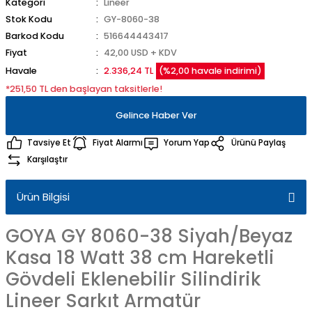
Kategori
Lineer
Stok Kodu
GY-8060-38
Barkod Kodu
516644443417
Fiyat
42,00 USD + KDV
Havale
2.336,24 TL
(%2,00 havale indirimi)
*251,50 TL den başlayan taksitlerle!
Gelince Haber Ver
Tavsiye Et
Fiyat Alarmı
Yorum Yap
Ürünü Paylaş
Karşılaştır
Ürün Bilgisi
GOYA GY 8060-38 Siyah/Beyaz
Kasa 18 Watt 38 cm Hareketli
Gövdeli Eklenebilir Silindirik
Lineer Sarkıt Armatür