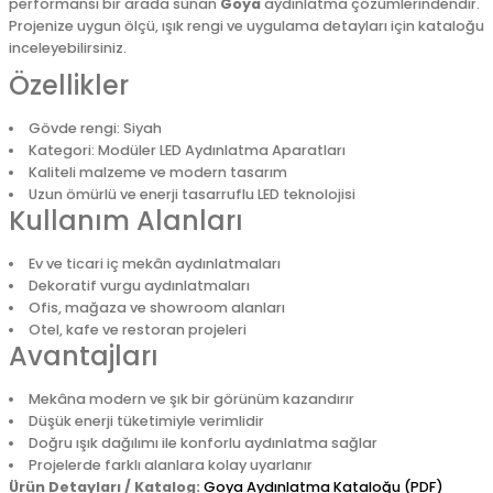
performansı bir arada sunan
Goya
aydınlatma çözümlerindendir.
Projenize uygun ölçü, ışık rengi ve uygulama detayları için kataloğu
inceleyebilirsiniz.
Özellikler
Gövde rengi: Siyah
Kategori: Modüler LED Aydınlatma Aparatları
Kaliteli malzeme ve modern tasarım
Uzun ömürlü ve enerji tasarruflu LED teknolojisi
Kullanım Alanları
Ev ve ticari iç mekân aydınlatmaları
Dekoratif vurgu aydınlatmaları
Ofis, mağaza ve showroom alanları
Otel, kafe ve restoran projeleri
Avantajları
Mekâna modern ve şık bir görünüm kazandırır
Düşük enerji tüketimiyle verimlidir
Doğru ışık dağılımı ile konforlu aydınlatma sağlar
Projelerde farklı alanlara kolay uyarlanır
Ürün Detayları / Katalog:
Goya Aydınlatma Kataloğu (PDF)