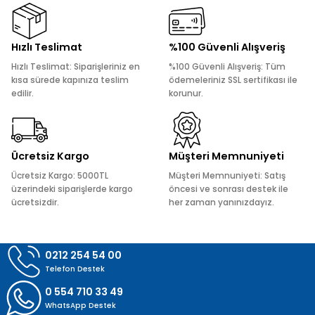
Görüş ve önerileriniz için teşekkür ederiz.
Ürün resmi kalitesiz, bozuk veya görüntülenemiyor.
Hızlı Teslimat
%100 Güvenli Alışveriş
Ürün açıklamasında eksik bilgiler bulunuyor.
Hızlı Teslimat: Siparişleriniz en
%100 Güvenli Alışveriş: Tüm
Ürün bilgilerinde hatalar bulunuyor.
kısa sürede kapınıza teslim
ödemeleriniz SSL sertifikası ile
edilir.
korunur.
Ürün fiyatı diğer sitelerden daha pahalı.
Bu ürüne benzer farklı alternatifler olmalı.
Ücretsiz Kargo
Müşteri Memnuniyeti
Ücretsiz Kargo: 5000TL
Müşteri Memnuniyeti: Satış
üzerindeki siparişlerde kargo
öncesi ve sonrası destek ile
ücretsizdir.
her zaman yanınızdayız.
Gönder
0212 254 54 00
Telefon Destek
0 554 710 33 49
WhatsApp Destek