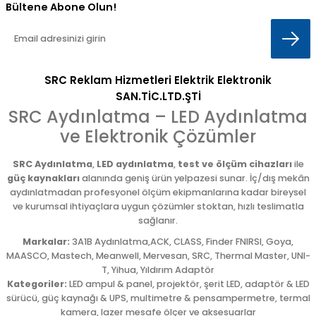
Bültene Abone Olun!
SRC Reklam Hizmetleri Elektrik Elektronik
SAN.TİC.LTD.ŞTİ
SRC Aydınlatma – LED Aydınlatma
ve Elektronik Çözümler
SRC Aydınlatma
,
LED aydınlatma
,
test ve ölçüm cihazları
ile
güç kaynakları
alanında geniş ürün yelpazesi sunar. İç/dış mekân
aydınlatmadan profesyonel ölçüm ekipmanlarına kadar bireysel
ve kurumsal ihtiyaçlara uygun çözümler stoktan, hızlı teslimatla
sağlanır.
Markalar:
3A1B Aydınlatma,ACK, CLASS, Finder FNIRSI, Goya,
MAASCO, Mastech, Meanwell, Mervesan, SRC, Thermal Master, UNI-
T, Yihua, Yıldırım Adaptör
Kategoriler:
LED ampul & panel, projektör, şerit LED, adaptör & LED
sürücü, güç kaynağı & UPS, multimetre & pensampermetre, termal
kamera, lazer mesafe ölçer ve aksesuarlar