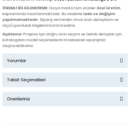
ÖNEMLİ BİLGİLENDİRME:
Goya marka tüm ürünler
özel üretim
kapsamında hazırlanmaktadır. Bu nedenle
iade ve değişim
yapılmamaktadır
. Sipariş vermeden önce ürün detaylarını ve
ölçü/uyumluluk bilgilerini kontrol ediniz.
Açıklama:
Projeniz için doğru ürün seçimi ve teknik detaylar için
katalogdan model seçeneklerini inceleyerek siparişinizi
oluşturabilirsiniz.
Yorumlar
Taksit Seçenekleri
Bu ürüne ilk yorumu siz yapın!
Önerileriniz
Yorum Yaz
Bu ürünün fiyat bilgisi, resim, ürün açıklamalarında ve diğer
konularda yetersiz gördüğünüz noktaları öneri formunu
kullanarak tarafımıza iletebilirsiniz.