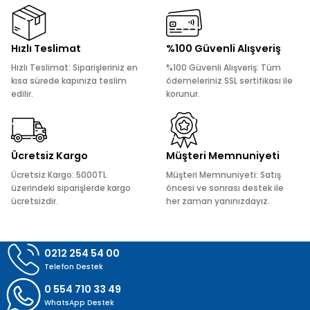
Görüş ve önerileriniz için teşekkür ederiz.
Ürün resmi kalitesiz, bozuk veya görüntülenemiyor.
Hızlı Teslimat
%100 Güvenli Alışveriş
Ürün açıklamasında eksik bilgiler bulunuyor.
Hızlı Teslimat: Siparişleriniz en
%100 Güvenli Alışveriş: Tüm
Ürün bilgilerinde hatalar bulunuyor.
kısa sürede kapınıza teslim
ödemeleriniz SSL sertifikası ile
edilir.
korunur.
Ürün fiyatı diğer sitelerden daha pahalı.
Bu ürüne benzer farklı alternatifler olmalı.
Ücretsiz Kargo
Müşteri Memnuniyeti
Ücretsiz Kargo: 5000TL
Müşteri Memnuniyeti: Satış
üzerindeki siparişlerde kargo
öncesi ve sonrası destek ile
ücretsizdir.
her zaman yanınızdayız.
Gönder
0212 254 54 00
Telefon Destek
0 554 710 33 49
WhatsApp Destek