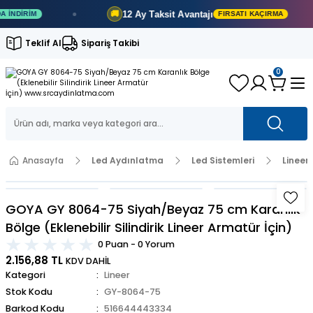
12 Ay
Taksit Avantajı
🚚
RIM
FIRSATI KAÇIRMA
Teklif Al
Sipariş Takibi
0
Anasayfa
Led Aydınlatma
Led Sistemleri
Lineer
GOYA GY 8064-75 Siyah/Beyaz 75 cm Karanlık
Bölge (Eklenebilir Silindirik Lineer Armatür İçin)
0 Puan - 0 Yorum
2.156,88 TL
KDV DAHİL
Kategori
Lineer
Stok Kodu
GY-8064-75
Barkod Kodu
516644443334