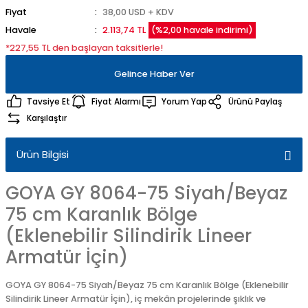
Fiyat
38,00 USD + KDV
Havale
2.113,74 TL
(%2,00 havale indirimi)
*227,55 TL den başlayan taksitlerle!
Gelince Haber Ver
Tavsiye Et
Fiyat Alarmı
Yorum Yap
Ürünü Paylaş
Karşılaştır
Ürün Bilgisi
GOYA GY 8064-75 Siyah/Beyaz
75 cm Karanlık Bölge
(Eklenebilir Silindirik Lineer
Armatür İçin)
GOYA GY 8064-75 Siyah/Beyaz 75 cm Karanlık Bölge (Eklenebilir
Silindirik Lineer Armatür İçin), iç mekân projelerinde şıklık ve