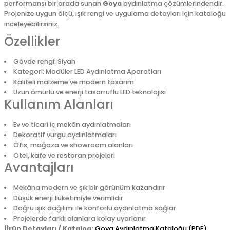
performansı bir arada sunan
Goya
aydınlatma çözümlerindendir.
Projenize uygun ölçü, ışık rengi ve uygulama detayları için kataloğu
inceleyebilirsiniz.
Özellikler
Gövde rengi: Siyah
Kategori: Modüler LED Aydınlatma Aparatları
Kaliteli malzeme ve modern tasarım
Uzun ömürlü ve enerji tasarruflu LED teknolojisi
Kullanım Alanları
Ev ve ticari iç mekân aydınlatmaları
Dekoratif vurgu aydınlatmaları
Ofis, mağaza ve showroom alanları
Otel, kafe ve restoran projeleri
Avantajları
Mekâna modern ve şık bir görünüm kazandırır
Düşük enerji tüketimiyle verimlidir
Doğru ışık dağılımı ile konforlu aydınlatma sağlar
Projelerde farklı alanlara kolay uyarlanır
Ürün Detayları / Katalog:
Goya Aydınlatma Kataloğu (PDF)