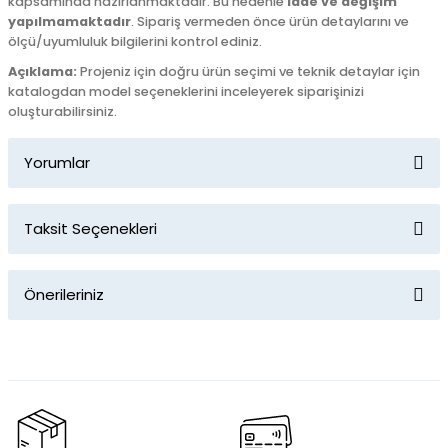
kapsamında hazırlanmaktadır. Bu nedenle
iade ve değişim
yapılmamaktadır
. Sipariş vermeden önce ürün detaylarını ve
ölçü/uyumluluk bilgilerini kontrol ediniz.
Açıklama:
Projeniz için doğru ürün seçimi ve teknik detaylar için
katalogdan model seçeneklerini inceleyerek siparişinizi
oluşturabilirsiniz.
Yorumlar
Taksit Seçenekleri
Bu ürüne ilk yorumu siz yapın!
Önerileriniz
Yorum Yaz
Bu ürünün fiyat bilgisi, resim, ürün açıklamalarında ve diğer
konularda yetersiz gördüğünüz noktaları öneri formunu
kullanarak tarafımıza iletebilirsiniz.
Görüş ve önerileriniz için teşekkür ederiz.