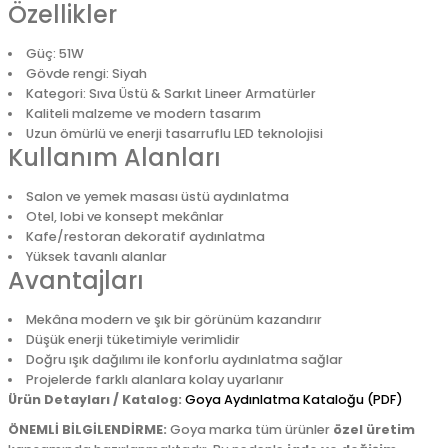
Özellikler
Güç: 51W
Gövde rengi: Siyah
Kategori: Sıva Üstü & Sarkıt Lineer Armatürler
Kaliteli malzeme ve modern tasarım
Uzun ömürlü ve enerji tasarruflu LED teknolojisi
Kullanım Alanları
Salon ve yemek masası üstü aydınlatma
Otel, lobi ve konsept mekânlar
Kafe/restoran dekoratif aydınlatma
Yüksek tavanlı alanlar
Avantajları
Mekâna modern ve şık bir görünüm kazandırır
Düşük enerji tüketimiyle verimlidir
Doğru ışık dağılımı ile konforlu aydınlatma sağlar
Projelerde farklı alanlara kolay uyarlanır
Ürün Detayları / Katalog:
Goya Aydınlatma Kataloğu (PDF)
ÖNEMLİ BİLGİLENDİRME:
Goya marka tüm ürünler
özel üretim