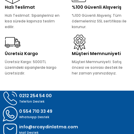
Ürün resmi kalitesiz, bozuk veya görüntülenemiyor.
Hızlı Teslimat
%100 Güvenli Alışveriş
Ürün açıklamasında eksik bilgiler bulunuyor.
Hızlı Teslimat: Siparişleriniz en
%100 Güvenli Alışveriş: Tüm
Ürün bilgilerinde hatalar bulunuyor.
kısa sürede kapınıza teslim
ödemeleriniz SSL sertifikası ile
edilir.
korunur.
Ürün fiyatı diğer sitelerden daha pahalı.
Bu ürüne benzer farklı alternatifler olmalı.
Ücretsiz Kargo
Müşteri Memnuniyeti
Ücretsiz Kargo: 5000TL
Müşteri Memnuniyeti: Satış
üzerindeki siparişlerde kargo
öncesi ve sonrası destek ile
ücretsizdir.
her zaman yanınızdayız.
Gönder
0212 254 54 00
Telefon Destek
0 554 710 33 49
WhatsApp Destek
info@srcaydinlatma.com
Mail Destek