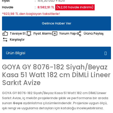
Fiyat
154,30 USD + KDV
Havale
8.582,91 TL
(%2,00 havale indirimi)
*923,98 TL den başlayan taksitlerle!
Gelince Haber Ver
Tavsiye Et
Fiyat Alarmı
Yorum Yap
Ürünü Paylaş
Karşılaştır
Ürün Bilgisi
GOYA GY 8076-182 Siyah/Beyaz
Kasa 51 Watt 182 cm DİMLİ Lineer
Sarkıt Avize
GOYA GY 8076-182 Siyah/Beyaz Kasa 51 Watt 182 cm DİMLİ Lineer
Sarkıt Avize, iç mekân projelerinde şıklık ve performansı bir arada
sunan
Goya
aydınlatma çözümlerindendir. Projenize uygun ölçü,
ışık rengi ve uygulama detayları için kataloğu inceleyebilirsiniz.