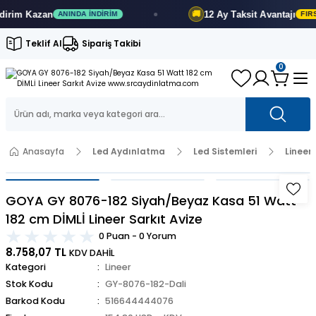
im
Kazan
12 Ay
Taksit Avantajı
🚚
ANINDA İNDIRIM
FIRSATI
Teklif Al
Sipariş Takibi
0
Anasayfa
Led Aydınlatma
Led Sistemleri
Lineer
GOYA GY 8076-182 Siyah/Beyaz Kasa 51 Watt
182 cm DİMLİ Lineer Sarkıt Avize
0 Puan - 0 Yorum
8.758,07 TL
KDV DAHİL
Kategori
Lineer
Stok Kodu
GY-8076-182-Dali
Barkod Kodu
516644444076