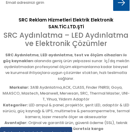
SRC Reklam Hizmetleri Elektrik Elektronik
SAN.TİC.LTD.ŞTİ
SRC Aydınlatma – LED Aydınlatma
ve Elektronik Çözümler
SRC Aydınlatma
,
LED aydınlatma
,
test ve ölçüm cihazları
ile
güç kaynakları
alanında geniş ürün yelpazesi sunar. İç/dış mekân
aydınlatmadan profesyonel ölçüm ekipmanlarına kadar bireysel
ve kurumsal ihtiyaçlara uygun çözümler stoktan, hızlı teslimatla
sağlanır.
Markalar:
3A1B Aydınlatma,ACK, CLASS, Finder FNIRSI, Goya,
MAASCO, Mastech, Meanwell, Mervesan, SRC, Thermal Master, UNI-
T, Yihua, Yıldırım Adaptör
Kategoriler:
LED ampul & panel, projektör, şerit LED, adaptör & LED
sürücü, güç kaynağı & UPS, multimetre & pensampermetre, termal
kamera, lazer mesafe ölçer ve aksesuarlar
Avantajlar:
Orijinal ve garantili ürün, güvenli ödeme (SSL), teknik
destek,
5.000 TL üzeri ücretsiz kargo