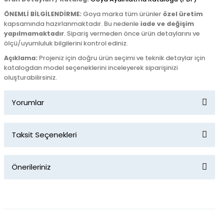
ÖNEMLİ BİLGİLENDİRME:
Goya marka tüm ürünler
özel üretim
kapsamında hazırlanmaktadır. Bu nedenle
iade ve değişim
yapılmamaktadır
. Sipariş vermeden önce ürün detaylarını ve
ölçü/uyumluluk bilgilerini kontrol ediniz.
Açıklama:
Projeniz için doğru ürün seçimi ve teknik detaylar için
katalogdan model seçeneklerini inceleyerek siparişinizi
oluşturabilirsiniz.
Yorumlar
Taksit Seçenekleri
Bu ürüne ilk yorumu siz yapın!
Önerileriniz
Yorum Yaz
Bu ürünün fiyat bilgisi, resim, ürün açıklamalarında ve diğer
konularda yetersiz gördüğünüz noktaları öneri formunu
kullanarak tarafımıza iletebilirsiniz.