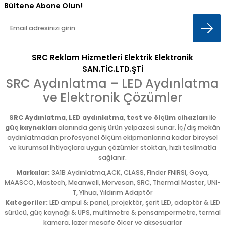
Bültene Abone Olun!
SRC Reklam Hizmetleri Elektrik Elektronik
SAN.TİC.LTD.ŞTİ
SRC Aydınlatma – LED Aydınlatma
ve Elektronik Çözümler
SRC Aydınlatma
,
LED aydınlatma
,
test ve ölçüm cihazları
ile
güç kaynakları
alanında geniş ürün yelpazesi sunar. İç/dış mekân
aydınlatmadan profesyonel ölçüm ekipmanlarına kadar bireysel
ve kurumsal ihtiyaçlara uygun çözümler stoktan, hızlı teslimatla
sağlanır.
Markalar:
3A1B Aydınlatma,ACK, CLASS, Finder FNIRSI, Goya,
MAASCO, Mastech, Meanwell, Mervesan, SRC, Thermal Master, UNI-
T, Yihua, Yıldırım Adaptör
Kategoriler:
LED ampul & panel, projektör, şerit LED, adaptör & LED
sürücü, güç kaynağı & UPS, multimetre & pensampermetre, termal
kamera, lazer mesafe ölçer ve aksesuarlar