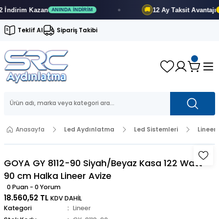
ndirim
Kazan
12 Ay
Taksit Avantajı
🚚
ANINDA İNDIRIM
FI
Teklif Al
Sipariş Takibi
Anasayfa
Led Aydınlatma
Led Sistemleri
Lineer
GOYA GY 8112-90 Siyah/Beyaz Kasa 122 Watt
90 cm Halka Lineer Avize
0 Puan - 0 Yorum
18.560,52 TL
KDV DAHİL
Kategori
Lineer