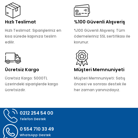
Görüş ve önerileriniz için teşekkür ederiz.
Ürün resmi kalitesiz, bozuk veya görüntülenemiyor.
Hızlı Teslimat
%100 Güvenli Alışveriş
Ürün açıklamasında eksik bilgiler bulunuyor.
Hızlı Teslimat: Siparişleriniz en
%100 Güvenli Alışveriş: Tüm
Ürün bilgilerinde hatalar bulunuyor.
kısa sürede kapınıza teslim
ödemeleriniz SSL sertifikası ile
edilir.
korunur.
Ürün fiyatı diğer sitelerden daha pahalı.
Bu ürüne benzer farklı alternatifler olmalı.
Ücretsiz Kargo
Müşteri Memnuniyeti
Ücretsiz Kargo: 5000TL
Müşteri Memnuniyeti: Satış
üzerindeki siparişlerde kargo
öncesi ve sonrası destek ile
ücretsizdir.
her zaman yanınızdayız.
Gönder
0212 254 54 00
Telefon Destek
0 554 710 33 49
WhatsApp Destek