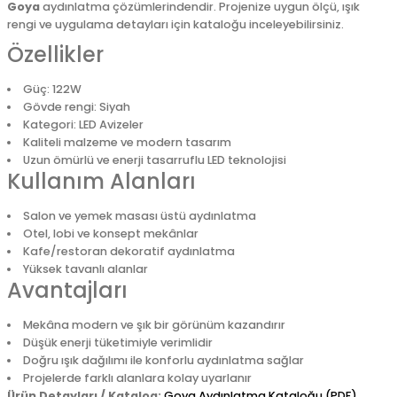
Goya
aydınlatma çözümlerindendir. Projenize uygun ölçü, ışık
rengi ve uygulama detayları için kataloğu inceleyebilirsiniz.
Özellikler
Güç: 122W
Gövde rengi: Siyah
Kategori: LED Avizeler
Kaliteli malzeme ve modern tasarım
Uzun ömürlü ve enerji tasarruflu LED teknolojisi
Kullanım Alanları
Salon ve yemek masası üstü aydınlatma
Otel, lobi ve konsept mekânlar
Kafe/restoran dekoratif aydınlatma
Yüksek tavanlı alanlar
Avantajları
Mekâna modern ve şık bir görünüm kazandırır
Düşük enerji tüketimiyle verimlidir
Doğru ışık dağılımı ile konforlu aydınlatma sağlar
Projelerde farklı alanlara kolay uyarlanır
Ürün Detayları / Katalog:
Goya Aydınlatma Kataloğu (PDF)