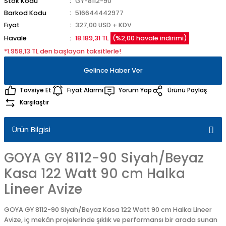
Stok Kodu
GY-8112-90
Barkod Kodu
516644442977
Fiyat
327,00 USD + KDV
Havale
18.189,31 TL
(%2,00 havale indirimi)
*1.958,13 TL den başlayan taksitlerle!
Gelince Haber Ver
Tavsiye Et
Fiyat Alarmı
Yorum Yap
Ürünü Paylaş
Karşılaştır
Ürün Bilgisi
GOYA GY 8112-90 Siyah/Beyaz
Kasa 122 Watt 90 cm Halka
Lineer Avize
GOYA GY 8112-90 Siyah/Beyaz Kasa 122 Watt 90 cm Halka Lineer
Avize, iç mekân projelerinde şıklık ve performansı bir arada sunan