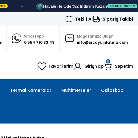
Havale ile Öde
%2 İndirim
Kazan
💳
🚚
ANINDA İNDIRIM
Teklif Al
Sipariş Takibi
WhatsApp
Mağazamıza Ulaşın
e
0 554 710 33 49
info@srcaydinlatma.com
0
Favorilerim
Giriş Yap
Sepetim
ı
Termal Kameralar
Multimetreler
Osiloskop