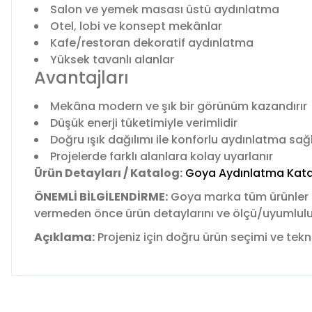
Salon ve yemek masası üstü aydınlatma
Otel, lobi ve konsept mekânlar
Kafe/restoran dekoratif aydınlatma
Yüksek tavanlı alanlar
Avantajları
Mekâna modern ve şık bir görünüm kazandırır
Düşük enerji tüketimiyle verimlidir
Doğru ışık dağılımı ile konforlu aydınlatma sağ
Projelerde farklı alanlara kolay uyarlanır
Ürün Detayları / Katalog:
Goya Aydınlatma Kata
ÖNEMLİ BİLGİLENDİRME:
Goya marka tüm ürünler
vermeden önce ürün detaylarını ve ölçü/uyumluluk b
Açıklama:
Projeniz için doğru ürün seçimi ve tekni
Bu ürünün fiyat bilgisi, resim, ürün açıklamalarında ve diğer 
Görüş ve önerileriniz için teşekkür ederiz.