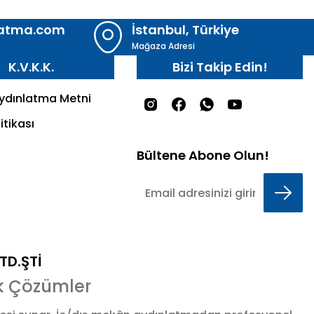
latma.com
İstanbul, Türkiye
Mağaza Adresi
K.V.K.K.
Bizi Takip Edin!
Aydınlatma Metni
itikası
Bültene Abone Olun!
LTD.ŞTİ
k Çözümler