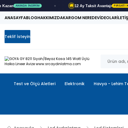
12 Ay
Taksit Avantajı
🚚
IRIM
FIRSATI KAÇIRMA
ANASAYFA
BLOG
HAKKIMIZDA
KARGOM NEREDE
VİDEOLAR
İLETİ
Teklif İsteyin
Test ve Ölçü Aletleri
Elektronik
Havya - Lehim Te