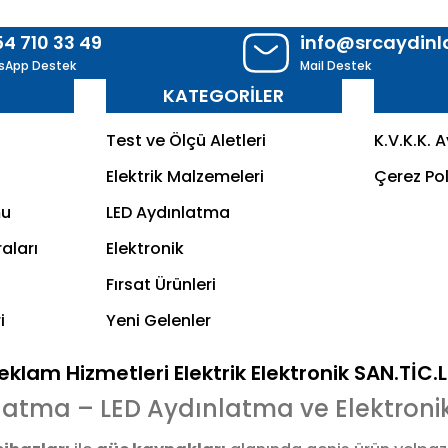
54 710 33 49
info@srcaydin
sApp Destek
Mail Destek
R
KATEGORİLER
Test ve Ölçü Aletleri
K.V.K.K. 
Elektrik Malzemeleri
Çerez Pol
mu
LED Aydınlatma
aları
Elektronik
Fırsat Ürünleri
i
Yeni Gelenler
klam Hizmetleri Elektrik Elektronik SAN.TİC.
latma – LED Aydınlatma ve Elektroni