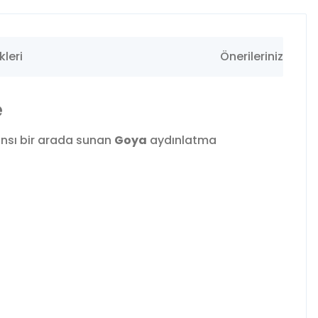
leri
Önerileriniz
e
ansı bir arada sunan
Goya
aydınlatma