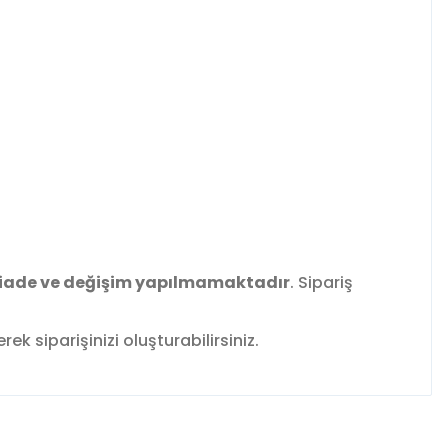
iade ve değişim yapılmamaktadır
. Sipariş
k siparişinizi oluşturabilirsiniz.
fımıza iletebilirsiniz.