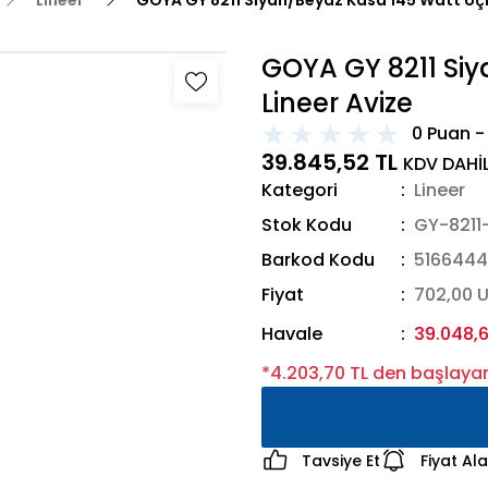
Lineer
GOYA GY 8211 Siyah/Beyaz Kasa 145 Watt Üçl
GOYA GY 8211 Siy
Lineer Avize
0 Puan -
39.845,52 TL
KDV DAHİ
Kategori
Lineer
Stok Kodu
GY-8211
Barkod Kodu
516644
Fiyat
702,00 
Havale
39.048,6
*4.203,70 TL den başlayan 
Tavsiye Et
Fiyat Al