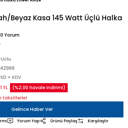
ü Halka Lineer Avize
ah/Beyaz Kasa 145 Watt Üçlü Halka
 0 Yorum
L
-Uclu
442989
USD + KDV
1 TL
(%2,00 havale indirimi)
taksitlerle!
Gelince Haber Ver
armı
Yorum Yap
Ürünü Paylaş
Karşılaştır