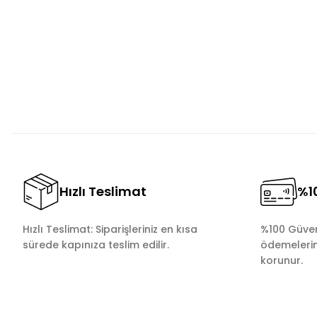
Ürün resmi kalitesiz, bozuk veya görüntülenemiyor.
Ürün açıklamasında eksik bilgiler bulunuyor.
Ürün bilgilerinde hatalar bulunuyor.
Ürün fiyatı diğer sitelerden daha pahalı.
Bu ürüne benzer farklı alternatifler olmalı.
Hızlı Teslimat
%10
Hızlı Teslimat: Siparişleriniz en kısa
%100 Güvenl
sürede kapınıza teslim edilir.
ödemelerini
korunur.