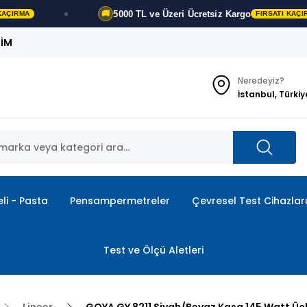
5000 TL ve Üzeri
Ücretsiz Kargo
🚚
FIRSATI KAÇIRMA
ŞİM
Neredeyiz?
İstanbul, Türkiy
li - Pasta
Pensampermetreler
Çevresel Test Cihazlar
Test ve Ölçü Aletleri