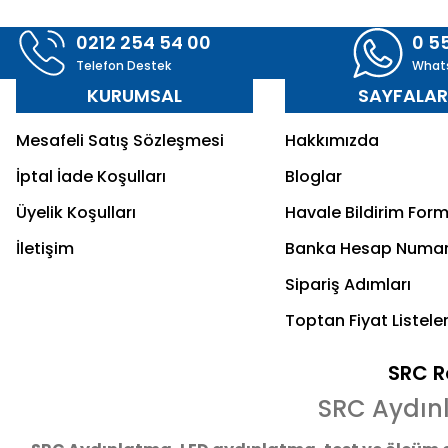
0212 254 54 00
0 5
Telefon Destek
What
KURUMSAL
SAYFALA
Mesafeli Satış Sözleşmesi
Hakkımızda
İptal İade Koşulları
Bloglar
Üyelik Koşulları
Havale Bildirim For
İletişim
Banka Hesap Numar
Sipariş Adımları
Toptan Fiyat Listeler
SRC Re
SRC Aydın