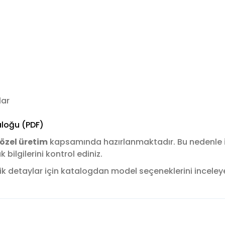
lar
loğu (PDF)
özel üretim
kapsamında hazırlanmaktadır. Bu nedenle
ilgilerini kontrol ediniz.
k detaylar için katalogdan model seçeneklerini inceleyere
konularda yetersiz gördüğünüz noktaları öneri formunu kullanarak tara
Bu ürüne ilk yorumu siz yapın!