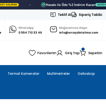
Havale ile Öde
%2 İndirim
Kazan
💳
ANINDA İNDIRIM
Teklif Al
Sipariş Takibi
WhatsApp
Mağazamıza Ulaşın
e
0 554 710 33 49
info@srcaydinlatma.com
Favorilerim
Giriş Yap
Sepetim
ı
Termal Kameralar
Multimetreler
Osiloskop