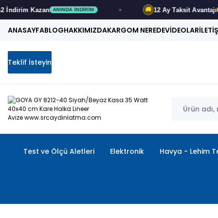
12 Ay
Taksit Avantajı
🚚
NINDA İNDIRIM
FIRSATI KAÇIRMA
ANASAYFA
BLOG
HAKKIMIZDA
KARGOM NEREDE
VİDEOLAR
İLETİ
Teklif İsteyin
Test ve Ölçü Aletleri
Elektronik
Havya - Lehim Te