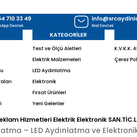
54 710 33 49
info@srcaydin
sApp Destek
Mail Destek
R
KATEGORİLER
Test ve Ölçü Aletleri
K.V.K.K. 
Elektrik Malzemeleri
Çerez Pol
mu
LED Aydınlatma
aları
Elektronik
Fırsat Ürünleri
i
Yeni Gelenler
klam Hizmetleri Elektrik Elektronik SAN.TİC.
latma – LED Aydınlatma ve Elektroni