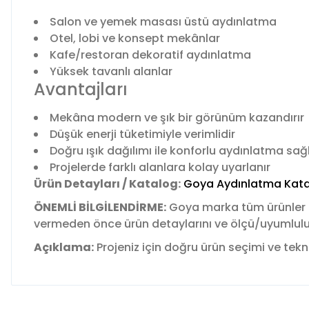
Salon ve yemek masası üstü aydınlatma
Otel, lobi ve konsept mekânlar
Kafe/restoran dekoratif aydınlatma
Yüksek tavanlı alanlar
Avantajları
Mekâna modern ve şık bir görünüm kazandırır
Düşük enerji tüketimiyle verimlidir
Doğru ışık dağılımı ile konforlu aydınlatma sağ
Projelerde farklı alanlara kolay uyarlanır
Ürün Detayları / Katalog:
Goya Aydınlatma Kata
ÖNEMLİ BİLGİLENDİRME:
Goya marka tüm ürünler
vermeden önce ürün detaylarını ve ölçü/uyumluluk b
Açıklama:
Projeniz için doğru ürün seçimi ve tekni
Bu ürünün fiyat bilgisi, resim, ürün açıklamalarında ve diğer 