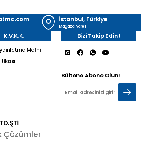
latma.com
İstanbul, Türkiye
Mağaza Adresi
K.V.K.K.
Bizi Takip Edin!
Aydınlatma Metni
itikası
Bültene Abone Olun!
LTD.ŞTİ
k Çözümler