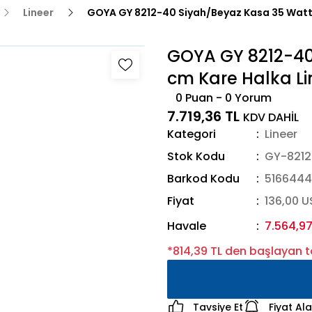
Lineer
GOYA GY 8212-40 Siyah/Beyaz Kasa 35 Watt 
GOYA GY 8212-40
cm Kare Halka Li
0 Puan - 0 Yorum
7.719,36 TL
KDV DAHİL
Kategori
Lineer
Stok Kodu
GY-8212
Barkod Kodu
516644
Fiyat
136,00 
Havale
7.564,97
*814,39 TL den başlayan ta
Tavsiye Et
Fiyat Al