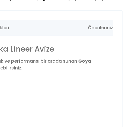
leri
Önerileriniz
a Lineer Avize
ık ve performansı bir arada sunan
Goya
ilirsiniz.