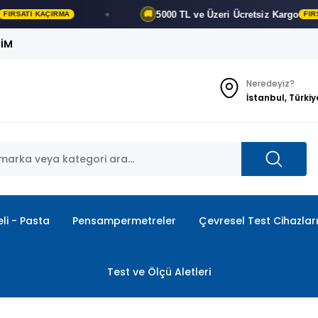
5000 TL ve Üzeri
Ücretsiz Kargo
🚚
FIRSATI KAÇIRMA
ŞİM
Neredeyiz?
İstanbul, Türkiy
li - Pasta
Pensampermetreler
Çevresel Test Cihazlar
Test ve Ölçü Aletleri