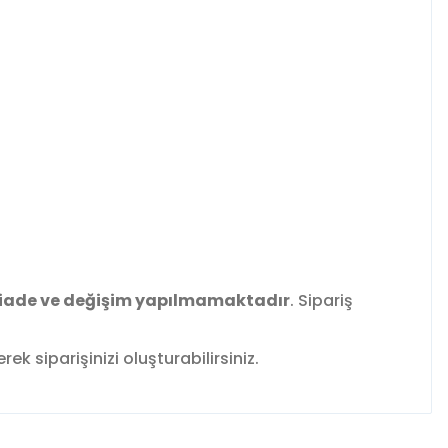
iade ve değişim yapılmamaktadır
. Sipariş
k siparişinizi oluşturabilirsiniz.
fımıza iletebilirsiniz.