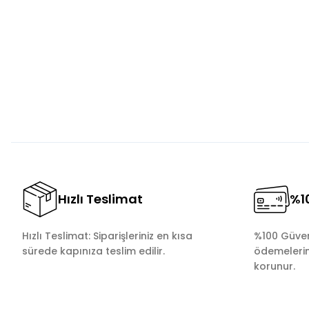
Görüş ve önerileriniz için teşekkür ederiz.
Ürün resmi kalitesiz, bozuk veya görüntülenemiyor.
Ürün açıklamasında eksik bilgiler bulunuyor.
Ürün bilgilerinde hatalar bulunuyor.
Ürün fiyatı diğer sitelerden daha pahalı.
Bu ürüne benzer farklı alternatifler olmalı.
Hızlı Teslimat
%10
Hızlı Teslimat: Siparişleriniz en kısa
%100 Güvenl
sürede kapınıza teslim edilir.
ödemelerini
korunur.