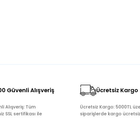
Bu ürüne ilk yorumu siz yapın!
Yorum Yaz
0 Güvenli Alışveriş
Ücretsiz Kargo
Gönder
i Alışveriş: Tüm
Ücretsiz Kargo: 5000TL üze
z SSL sertifikası ile
siparişlerde kargo ücretsiz