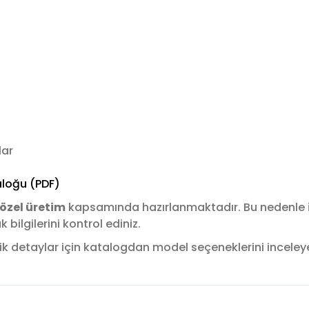
lar
loğu (PDF)
özel üretim
kapsamında hazırlanmaktadır. Bu nedenle
ilgilerini kontrol ediniz.
k detaylar için katalogdan model seçeneklerini inceleyere
konularda yetersiz gördüğünüz noktaları öneri formunu kullanarak tara