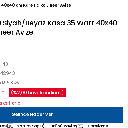
40x40 cm Kare Halka Lineer Avize
 Siyah/Beyaz Kasa 35 Watt 40x40
neer Avize
-40
442943
USD + KDV
 TL
(%2,00 havale indirimi)
ksitlerle!
Gelince Haber Ver
armı
Yorum Yap
Ürünü Paylaş
Karşılaştır