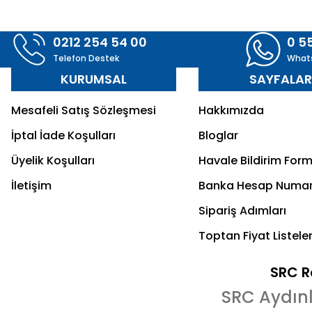
0212 254 54 00
0 5
Telefon Destek
What
KURUMSAL
SAYFALA
Mesafeli Satış Sözleşmesi
Hakkımızda
İptal İade Koşulları
Bloglar
Üyelik Koşulları
Havale Bildirim For
İletişim
Banka Hesap Numar
Sipariş Adımları
Toptan Fiyat Listeler
SRC Re
SRC Aydın