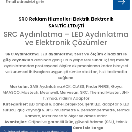
SRC Reklam Hizmetleri Elektrik Elektronik
SAN.TİC.LTD.ŞTİ
SRC Aydınlatma – LED Aydınlatma
ve Elektronik Çözümler
SRC Aydınlatma
,
LED aydınlatma
,
test ve ölçüm cihazları
ile
güç kaynakları
alanında geniş ürün yelpazesi sunar. İç/dış mekân
aydınlatmadan profesyonel ölçüm ekipmanlarına kadar bireysel
ve kurumsal ihtiyaçlara uygun çözümler stoktan, hızlı teslimatla
sağlanır.
Markalar:
3A1B Aydınlatma,ACK, CLASS, Finder FNIRSI, Goya,
MAASCO, Mastech, Meanwell, Mervesan, SRC, Thermal Master, UNI-
T, Yihua, Yıldırım Adaptör
Kategoriler:
LED ampul & panel, projektör, şerit LED, adaptör & LED
sürücü, güç kaynağı & UPS, multimetre & pensampermetre, termal
kamera, lazer mesafe ölçer ve aksesuarlar
Avantajlar:
Orijinal ve garantili ürün, güvenli ödeme (SSL), teknik
destek,
5.000 TL üzeri ücretsiz kargo
Bu internet sitesinde, kullanıcı deneyimini