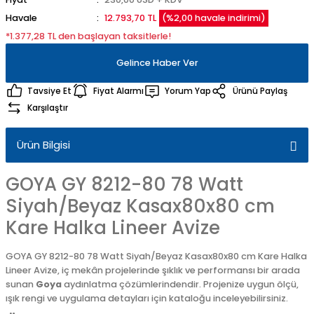
Havale
12.793,70 TL
(%2,00 havale indirimi)
*1.377,28 TL den başlayan taksitlerle!
Gelince Haber Ver
Tavsiye Et
Fiyat Alarmı
Yorum Yap
Ürünü Paylaş
Karşılaştır
Ürün Bilgisi
GOYA GY 8212-80 78 Watt
Siyah/Beyaz Kasax80x80 cm
Kare Halka Lineer Avize
GOYA GY 8212-80 78 Watt Siyah/Beyaz Kasax80x80 cm Kare Halka
Lineer Avize, iç mekân projelerinde şıklık ve performansı bir arada
sunan
Goya
aydınlatma çözümlerindendir. Projenize uygun ölçü,
ışık rengi ve uygulama detayları için kataloğu inceleyebilirsiniz.