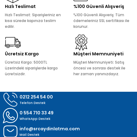
Ürün resmi kalitesiz, bozuk veya görüntülenemiyor.
Hızlı Teslimat
%100 Güvenli Alışveriş
Ürün açıklamasında eksik bilgiler bulunuyor.
Hızlı Teslimat: Siparişleriniz en
%100 Güvenli Alışveriş: Tüm
Ürün bilgilerinde hatalar bulunuyor.
kısa sürede kapınıza teslim
ödemeleriniz SSL sertifikası ile
edilir.
korunur.
Ürün fiyatı diğer sitelerden daha pahalı.
Bu ürüne benzer farklı alternatifler olmalı.
Ücretsiz Kargo
Müşteri Memnuniyeti
Ücretsiz Kargo: 5000TL
Müşteri Memnuniyeti: Satış
üzerindeki siparişlerde kargo
öncesi ve sonrası destek ile
ücretsizdir.
her zaman yanınızdayız.
Gönder
0212 254 54 00
Telefon Destek
0 554 710 33 49
WhatsApp Destek
info@srcaydinlatma.com
Mail Destek