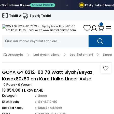
 İndirim
Kazan
12 Ay
Taksit Avantajı
🚚
ANINDA İNDIRIM
Teklif Al
Sipariş Takibi
Anasayfa
Led Aydınlatma
Led Sistemleri
Lineer
GOYA GY 8212-80 78 Watt Siyah/Beyaz
Kasax80x80 cm Kare Halka Lineer Avize
0 Puan - 0 Yorum
13.054,80 TL
KDV DAHİL
Kategori
Lineer
Stok Kodu
GY-8212-80
Barkod Kodu
516644442965
Fiyat
230,00 USD + KDV