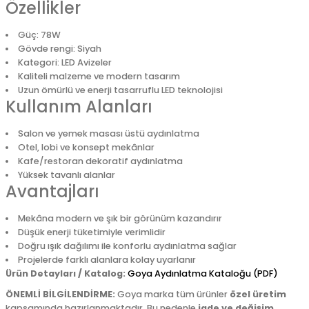
Özellikler
Güç: 78W
Gövde rengi: Siyah
Kategori: LED Avizeler
Kaliteli malzeme ve modern tasarım
Uzun ömürlü ve enerji tasarruflu LED teknolojisi
Kullanım Alanları
Salon ve yemek masası üstü aydınlatma
Otel, lobi ve konsept mekânlar
Kafe/restoran dekoratif aydınlatma
Yüksek tavanlı alanlar
Avantajları
Mekâna modern ve şık bir görünüm kazandırır
Düşük enerji tüketimiyle verimlidir
Doğru ışık dağılımı ile konforlu aydınlatma sağlar
Projelerde farklı alanlara kolay uyarlanır
Ürün Detayları / Katalog:
Goya Aydınlatma Kataloğu (PDF)
ÖNEMLİ BİLGİLENDİRME:
Goya marka tüm ürünler
özel üretim
kapsamında hazırlanmaktadır. Bu nedenle
iade ve değişim