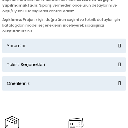
yapılmamaktadır
. Sipariş vermeden önce ürün detaylarını ve
ölçü/uyumluluk bilgilerini kontrol ediniz.
Açıklama:
Projeniz için doğru ürün seçimi ve teknik detaylar için
katalogdan model seçeneklerini inceleyerek siparişinizi
oluşturabilirsiniz.
Yorumlar
Taksit Seçenekleri
Bu ürüne ilk yorumu siz yapın!
Önerileriniz
Yorum Yaz
Bu ürünün fiyat bilgisi, resim, ürün açıklamalarında ve diğer
konularda yetersiz gördüğünüz noktaları öneri formunu
kullanarak tarafımıza iletebilirsiniz.
Görüş ve önerileriniz için teşekkür ederiz.