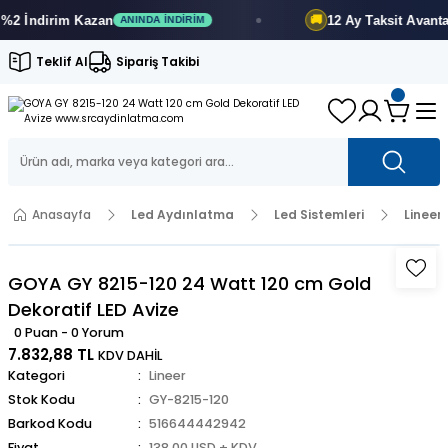
 İndirim
Kazan
12 Ay
Taksit Avantajı
🚚
ANINDA İNDIRIM
Teklif Al
Sipariş Takibi
Anasayfa
Led Aydınlatma
Led Sistemleri
Lineer
GOYA GY 8215-120 24 Watt 120 cm Gold
Dekoratif LED Avize
0 Puan - 0 Yorum
7.832,88 TL
KDV DAHİL
Kategori
Lineer
Stok Kodu
GY-8215-120
Barkod Kodu
516644442942
Fiyat
138,00 USD + KDV