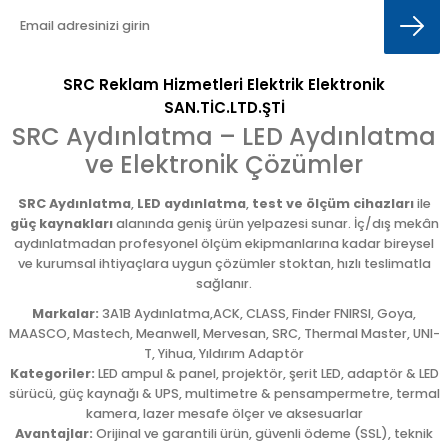
SRC Reklam Hizmetleri Elektrik Elektronik
SAN.TİC.LTD.ŞTİ
SRC Aydınlatma – LED Aydınlatma
ve Elektronik Çözümler
SRC Aydınlatma
,
LED aydınlatma
,
test ve ölçüm cihazları
ile
güç kaynakları
alanında geniş ürün yelpazesi sunar. İç/dış mekân
aydınlatmadan profesyonel ölçüm ekipmanlarına kadar bireysel
ve kurumsal ihtiyaçlara uygun çözümler stoktan, hızlı teslimatla
sağlanır.
Markalar:
3A1B Aydınlatma,ACK, CLASS, Finder FNIRSI, Goya,
MAASCO, Mastech, Meanwell, Mervesan, SRC, Thermal Master, UNI-
T, Yihua, Yıldırım Adaptör
Kategoriler:
LED ampul & panel, projektör, şerit LED, adaptör & LED
sürücü, güç kaynağı & UPS, multimetre & pensampermetre, termal
kamera, lazer mesafe ölçer ve aksesuarlar
Avantajlar:
Orijinal ve garantili ürün, güvenli ödeme (SSL), teknik