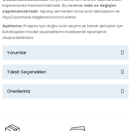
kapsamında hazırlanmaktadır. Bu nedenle
iade ve değişim
yapılmamaktadır
. Sipariş vermeden önce ürün detaylarını ve
ölçü/uyumluluk bilgilerini kontrol ediniz.
Açıklama:
Projeniz için doğru ürün seçimi ve teknik detaylar için
katalogdan model seçeneklerini inceleyerek siparişinizi
oluşturabilirsiniz.
Yorumlar
Taksit Seçenekleri
Bu ürüne ilk yorumu siz yapın!
Önerileriniz
Yorum Yaz
Bu ürünün fiyat bilgisi, resim, ürün açıklamalarında ve diğer
konularda yetersiz gördüğünüz noktaları öneri formunu
kullanarak tarafımıza iletebilirsiniz.
Görüş ve önerileriniz için teşekkür ederiz.