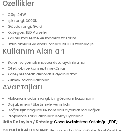
Özellikler
Güç: 24W
Işık rengi: 3000K
Gövde rengi: Gold
Kategori: LED Avizeler
Kaliteli malzeme ve modern tasarım
Uzun ömürlü ve enerji tasarruflu LED teknolojisi
Kullanım Alanları
Salon ve yemek masası üstü aydınlatma
Otel, lobi ve konsept mekânlar
Kafe/restoran dekoratif aydınlatma
Yüksek tavanlı alanlar
Avantajları
Mekâna modern ve şık bir görünüm kazandırır
Düşük enerji tüketimiyle verimlidir
Doğru ışık dağılımı ile konforlu aydınlatma sağlar
Projelerde farklı alanlara kolay uyarlanır
Ürün Detayları / Katalog:
Goya Aydınlatma Kataloğu (PDF)
ÖNEMLİ BİLGİLENDİRME:
Goya marka tüm ürünler
özel üretim