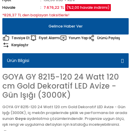
Havale
7.676,22 TL
(%2,00 havale indirimi)
*826,37 TL den başlayan taksitlerle!
Gelince Haber Ver
Tavsiye Et
Fiyat Alarmı
Yorum Yap
Ürünü Paylaş
Karşılaştır
Ürün Bilgisi
GOYA GY 8215-120 24 Watt 120
cm Gold Dekoratif LED Avize -
Gün Işığı (3000K)
GOYA GY 8215-120 24 Watt 120 cm Gold Dekoratif LED Avize - Gün
Işığı (3000K), iç mekân projelerinde şıklık ve performansı bir arada
sunan
Goya
aydınlatma çözümlerindendir. Projenize uygun ölçü,
ışık rengi ve uygulama detayları için kataloğu inceleyebilirsiniz.