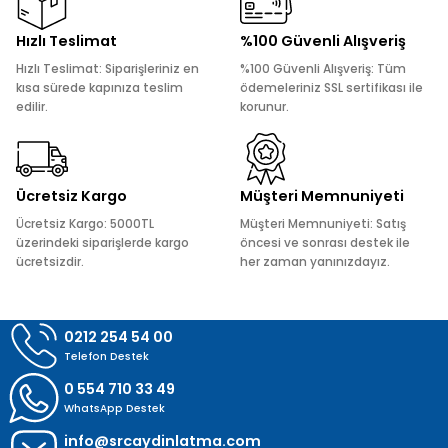
Ürün resmi kalitesiz, bozuk veya görüntülenemiyor.
Hızlı Teslimat
%100 Güvenli Alışveriş
Ürün açıklamasında eksik bilgiler bulunuyor.
Hızlı Teslimat: Siparişleriniz en
%100 Güvenli Alışveriş: Tüm
Ürün bilgilerinde hatalar bulunuyor.
kısa sürede kapınıza teslim
ödemeleriniz SSL sertifikası ile
edilir.
korunur.
Ürün fiyatı diğer sitelerden daha pahalı.
Bu ürüne benzer farklı alternatifler olmalı.
Ücretsiz Kargo
Müşteri Memnuniyeti
Ücretsiz Kargo: 5000TL
Müşteri Memnuniyeti: Satış
üzerindeki siparişlerde kargo
öncesi ve sonrası destek ile
ücretsizdir.
her zaman yanınızdayız.
Gönder
0212 254 54 00
Telefon Destek
0 554 710 33 49
WhatsApp Destek
info@srcaydinlatma.com