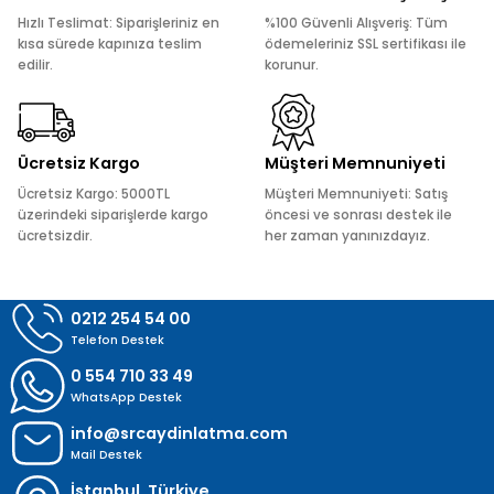
Ürün açıklamasında eksik bilgiler bulunuyor.
Hızlı Teslimat: Siparişleriniz en
%100 Güvenli Alışveriş: Tüm
Ürün bilgilerinde hatalar bulunuyor.
kısa sürede kapınıza teslim
ödemeleriniz SSL sertifikası ile
edilir.
korunur.
Ürün fiyatı diğer sitelerden daha pahalı.
Bu ürüne benzer farklı alternatifler olmalı.
Ücretsiz Kargo
Müşteri Memnuniyeti
Ücretsiz Kargo: 5000TL
Müşteri Memnuniyeti: Satış
üzerindeki siparişlerde kargo
öncesi ve sonrası destek ile
ücretsizdir.
her zaman yanınızdayız.
Gönder
0212 254 54 00
Telefon Destek
0 554 710 33 49
WhatsApp Destek
info@srcaydinlatma.com
Mail Destek
İstanbul, Türkiye