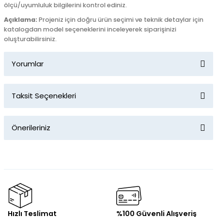
ölçü/uyumluluk bilgilerini kontrol ediniz.
Açıklama:
Projeniz için doğru ürün seçimi ve teknik detaylar için
katalogdan model seçeneklerini inceleyerek siparişinizi
oluşturabilirsiniz.
Yorumlar
Taksit Seçenekleri
Bu ürüne ilk yorumu siz yapın!
Önerileriniz
Yorum Yaz
Bu ürünün fiyat bilgisi, resim, ürün açıklamalarında ve diğer
konularda yetersiz gördüğünüz noktaları öneri formunu
kullanarak tarafımıza iletebilirsiniz.
Görüş ve önerileriniz için teşekkür ederiz.
Ürün resmi kalitesiz, bozuk veya görüntülenemiyor.
Hızlı Teslimat
%100 Güvenli Alışveriş