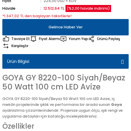
Fiyat
224,00 USD + KDV
Havale
12.512,64 TL
(%2,00 havale indirimi)
*1.347,02 TL den başlayan taksitlerle!
Gelince Haber Ver
Tavsiye Et
Fiyat Alarmı
Yorum Yap
Ürünü Paylaş
Karşılaştır
Ürün Bilgisi
GOYA GY 8220-100 Siyah/Beyaz
50 Watt 100 cm LED Avize
GOYA GY 8220-100 Siyah/Beyaz 50 Watt 100 cm LED Avize, iç
mekân projelerinde şıklık ve performansı bir arada sunan
Goya
aydınlatma çözümlerindendir. Projenize uygun ölçü, ışık rengi ve
uygulama detayları için kataloğu inceleyebilirsiniz.
Özellikler