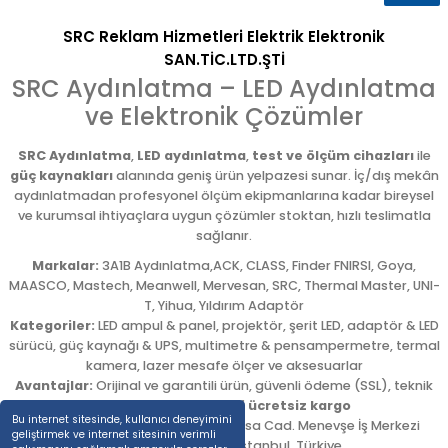
SRC Reklam Hizmetleri Elektrik Elektronik
SAN.TİC.LTD.ŞTİ
SRC Aydınlatma – LED Aydınlatma
ve Elektronik Çözümler
SRC Aydınlatma
,
LED aydınlatma
,
test ve ölçüm cihazları
ile
güç kaynakları
alanında geniş ürün yelpazesi sunar. İç/dış mekân
aydınlatmadan profesyonel ölçüm ekipmanlarına kadar bireysel
ve kurumsal ihtiyaçlara uygun çözümler stoktan, hızlı teslimatla
sağlanır.
Markalar:
3A1B Aydınlatma,ACK, CLASS, Finder FNIRSI, Goya,
MAASCO, Mastech, Meanwell, Mervesan, SRC, Thermal Master, UNI-
T, Yihua, Yıldırım Adaptör
Kategoriler:
LED ampul & panel, projektör, şerit LED, adaptör & LED
sürücü, güç kaynağı & UPS, multimetre & pensampermetre, termal
kamera, lazer mesafe ölçer ve aksesuarlar
Avantajlar:
Orijinal ve garantili ürün, güvenli ödeme (SSL), teknik
destek,
5.000 TL üzeri ücretsiz kargo
Bu internet sitesinde, kullanıcı deneyimini
Adres:
Emekyemez Mah. Okçumusa Cad. Menevşe İş Merkezi
geliştirmek ve internet sitesinin verimli
No:22/58
,
Beyoğlu
/
İstanbul
,
Türkiye