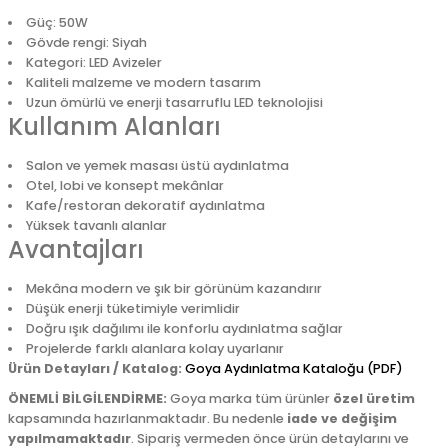
Güç: 50W
Gövde rengi: Siyah
Kategori: LED Avizeler
Kaliteli malzeme ve modern tasarım
Uzun ömürlü ve enerji tasarruflu LED teknolojisi
Kullanım Alanları
Salon ve yemek masası üstü aydınlatma
Otel, lobi ve konsept mekânlar
Kafe/restoran dekoratif aydınlatma
Yüksek tavanlı alanlar
Avantajları
Mekâna modern ve şık bir görünüm kazandırır
Düşük enerji tüketimiyle verimlidir
Doğru ışık dağılımı ile konforlu aydınlatma sağlar
Projelerde farklı alanlara kolay uyarlanır
Ürün Detayları / Katalog:
Goya Aydınlatma Kataloğu (PDF)
ÖNEMLİ BİLGİLENDİRME:
Goya marka tüm ürünler
özel üretim
kapsamında hazırlanmaktadır. Bu nedenle
iade ve değişim
yapılmamaktadır
. Sipariş vermeden önce ürün detaylarını ve