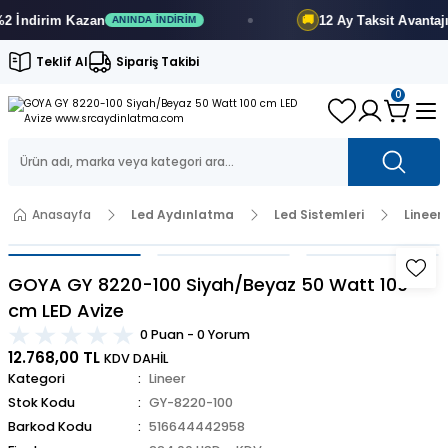
ndirim
Kazan
12 Ay
Taksit Avantajı
🚚
ANINDA İNDIRIM
FI
Teklif Al
Sipariş Takibi
0
Anasayfa
Led Aydınlatma
Led Sistemleri
Lineer
GOYA GY 8220-100 Siyah/Beyaz 50 Watt 100
cm LED Avize
0 Puan - 0 Yorum
12.768,00 TL
KDV DAHİL
Kategori
Lineer
Stok Kodu
GY-8220-100
Barkod Kodu
516644442958