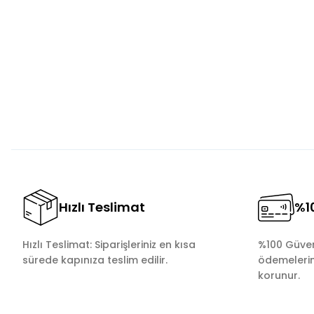
Görüş ve önerileriniz için teşekkür ederiz.
Ürün resmi kalitesiz, bozuk veya görüntülenemiyor.
Ürün açıklamasında eksik bilgiler bulunuyor.
Ürün bilgilerinde hatalar bulunuyor.
Ürün fiyatı diğer sitelerden daha pahalı.
Bu ürüne benzer farklı alternatifler olmalı.
Hızlı Teslimat
%10
Hızlı Teslimat: Siparişleriniz en kısa
%100 Güvenl
sürede kapınıza teslim edilir.
ödemelerini
korunur.