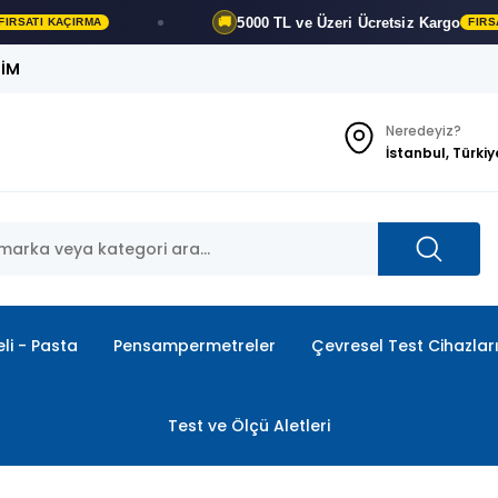
5000 TL ve Üzeri
Ücretsiz Kargo
🚚
 KAÇIRMA
FIRSATI KAÇI
ŞİM
Neredeyiz?
İstanbul, Türkiy
li - Pasta
Pensampermetreler
Çevresel Test Cihazlar
Test ve Ölçü Aletleri