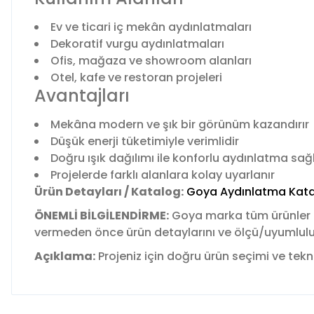
Ev ve ticari iç mekân aydınlatmaları
Dekoratif vurgu aydınlatmaları
Ofis, mağaza ve showroom alanları
Otel, kafe ve restoran projeleri
Avantajları
Mekâna modern ve şık bir görünüm kazandırır
Düşük enerji tüketimiyle verimlidir
Doğru ışık dağılımı ile konforlu aydınlatma sağ
Projelerde farklı alanlara kolay uyarlanır
Ürün Detayları / Katalog:
Goya Aydınlatma Kata
ÖNEMLİ BİLGİLENDİRME:
Goya marka tüm ürünler
vermeden önce ürün detaylarını ve ölçü/uyumluluk b
Açıklama:
Projeniz için doğru ürün seçimi ve tekni
Bu ürünün fiyat bilgisi, resim, ürün açıklamalarında ve diğer 