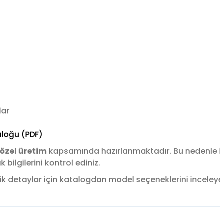
lar
loğu (PDF)
özel üretim
kapsamında hazırlanmaktadır. Bu nedenle
ilgilerini kontrol ediniz.
k detaylar için katalogdan model seçeneklerini inceleyere
konularda yetersiz gördüğünüz noktaları öneri formunu kullanarak tara