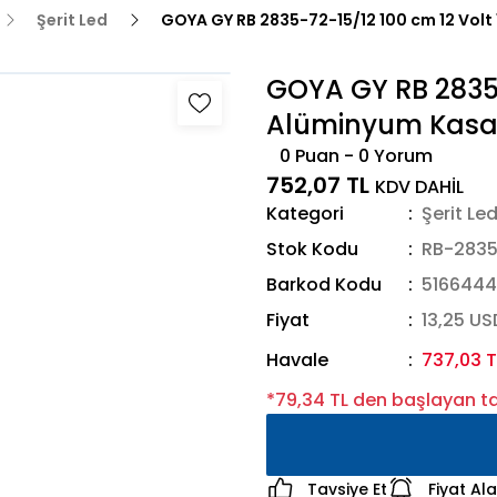
Şerit Led
GOYA GY RB 2835-72-15/12 100 cm 12 Volt 
GOYA GY RB 2835-
Alüminyum Kasal
0 Puan - 0 Yorum
752,07 TL
KDV DAHİL
Kategori
Şerit Le
Stok Kodu
RB-2835
Barkod Kodu
5166444
Fiyat
13,25 US
Havale
737,03 T
*79,34 TL den başlayan tak
Tavsiye Et
Fiyat Al