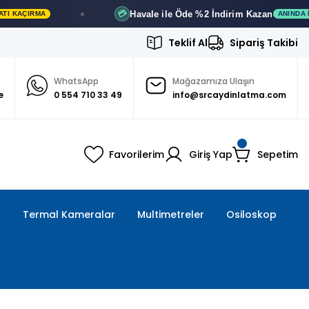
Havale ile Öde
%2 İndirim
Kazan
💳
RMA
ANINDA İNDIRIM
Teklif Al
Sipariş Takibi
WhatsApp
Mağazamıza Ulaşın
e
0 554 710 33 49
info@srcaydinlatma.com
Favorilerim
Giriş Yap
Sepetim
ı
Termal Kameralar
Multimetreler
Osiloskop