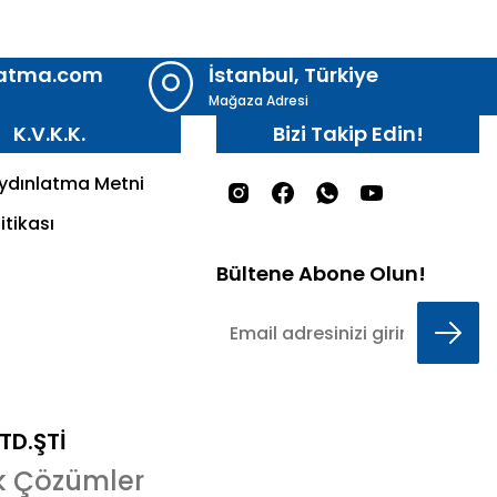
latma.com
İstanbul, Türkiye
Mağaza Adresi
K.V.K.K.
Bizi Takip Edin!
Aydınlatma Metni
itikası
Bültene Abone Olun!
LTD.ŞTİ
k Çözümler