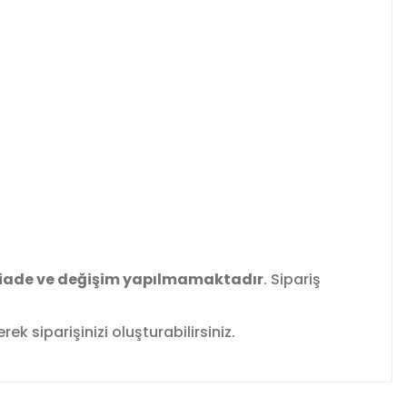
iade ve değişim yapılmamaktadır
. Sipariş
k siparişinizi oluşturabilirsiniz.
fımıza iletebilirsiniz.