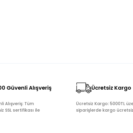
Bu ürüne ilk yorumu siz yapın!
Yorum Yaz
0 Güvenli Alışveriş
Ücretsiz Kargo
Gönder
i Alışveriş: Tüm
Ücretsiz Kargo: 5000TL üze
z SSL sertifikası ile
siparişlerde kargo ücretsiz