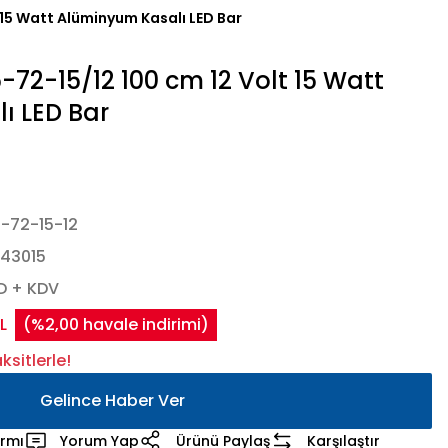
15 Watt Alüminyum Kasalı LED Bar
72-15/12 100 cm 12 Volt 15 Watt
ı LED Bar
d
-72-15-12
43015
D + KDV
L
(%2,00 havale indirimi)
sitlerle!
Gelince Haber Ver
armı
Yorum Yap
Ürünü Paylaş
Karşılaştır