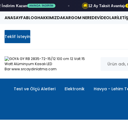
m
Kazan
12 Ay
Taksit Avantajı
🚚
ANINDA İNDIRIM
FIRSATI
ANASAYFA
BLOG
HAKKIMIZDA
KARGOM NEREDE
VİDEOLAR
İLETİ
Teklif İsteyin
Test ve Ölçü Aletleri
Elektronik
Havya - Lehim Te