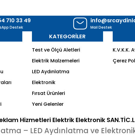
54 710 33 49
info@srcaydin
sApp Destek
Mail Destek
R
KATEGORİLER
Test ve Ölçü Aletleri
K.V.K.K. 
Elektrik Malzemeleri
Çerez Pol
mu
LED Aydınlatma
aları
Elektronik
Fırsat Ürünleri
i
Yeni Gelenler
klam Hizmetleri Elektrik Elektronik SAN.TİC.
latma – LED Aydınlatma ve Elektroni