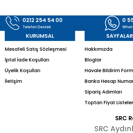
0212 254 54 00
0 5
Telefon Destek
What
KURUMSAL
SAYFALA
Mesafeli Satış Sözleşmesi
Hakkımızda
İptal İade Koşulları
Bloglar
Üyelik Koşulları
Havale Bildirim For
İletişim
Banka Hesap Numar
Sipariş Adımları
Toptan Fiyat Listeler
SRC Re
SRC Aydın