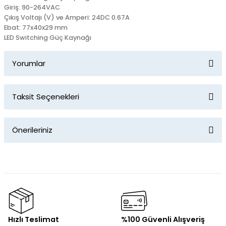
Giriş: 90-264VAC
Çıkış Voltajı (V) ve Amperi: 24DC 0.67A
Ebat: 77x40x29 mm
LED Switching Güç Kaynağı
Yorumlar
Taksit Seçenekleri
Bu ürüne ilk yorumu siz yapın!
Önerileriniz
Yorum Yaz
Bu ürünün fiyat bilgisi, resim, ürün açıklamalarında ve diğer
konularda yetersiz gördüğünüz noktaları öneri formunu
kullanarak tarafımıza iletebilirsiniz.
Görüş ve önerileriniz için teşekkür ederiz.
Ürün resmi kalitesiz, bozuk veya görüntülenemiyor.
Hızlı Teslimat
%100 Güvenli Alışveriş