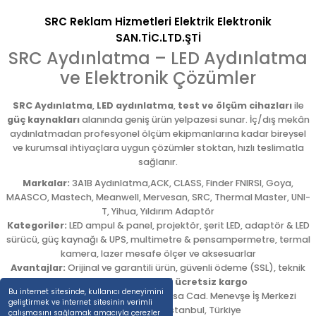
SRC Reklam Hizmetleri Elektrik Elektronik
SAN.TİC.LTD.ŞTİ
SRC Aydınlatma – LED Aydınlatma
ve Elektronik Çözümler
SRC Aydınlatma
,
LED aydınlatma
,
test ve ölçüm cihazları
ile
güç kaynakları
alanında geniş ürün yelpazesi sunar. İç/dış mekân
aydınlatmadan profesyonel ölçüm ekipmanlarına kadar bireysel
ve kurumsal ihtiyaçlara uygun çözümler stoktan, hızlı teslimatla
sağlanır.
Markalar:
3A1B Aydınlatma,ACK, CLASS, Finder FNIRSI, Goya,
MAASCO, Mastech, Meanwell, Mervesan, SRC, Thermal Master, UNI-
T, Yihua, Yıldırım Adaptör
Kategoriler:
LED ampul & panel, projektör, şerit LED, adaptör & LED
sürücü, güç kaynağı & UPS, multimetre & pensampermetre, termal
kamera, lazer mesafe ölçer ve aksesuarlar
Avantajlar:
Orijinal ve garantili ürün, güvenli ödeme (SSL), teknik
destek,
5.000 TL üzeri ücretsiz kargo
Bu internet sitesinde, kullanıcı deneyimini
Adres:
Emekyemez Mah. Okçumusa Cad. Menevşe İş Merkezi
geliştirmek ve internet sitesinin verimli
No:22/58
,
Beyoğlu
/
İstanbul
,
Türkiye
çalışmasını sağlamak amacıyla çerezler