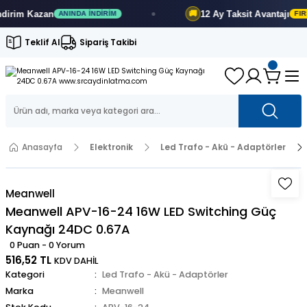
n
12 Ay
Taksit Avantajı
🚚
ANINDA İNDIRIM
FIRSATI KAÇIRMA
Teklif Al
Sipariş Takibi
Anasayfa
Elektronik
Led Trafo - Akü - Adaptörler
Meanwell
Meanwell APV-16-24 16W LED Switching Güç
Kaynağı 24DC 0.67A
0 Puan - 0 Yorum
516,52 TL
KDV DAHİL
Kategori
Led Trafo - Akü - Adaptörler
Marka
Meanwell