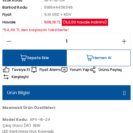
Stok Kodu
APV-16-24
Barkod Kodu
516644436346
Fiyat
9,10 USD + KDV
Havale
506,19 TL
(%2,00 havale indirimi)
*54,49 TL den başlayan taksitlerle!
Sepete Ekle
Hemen Al
Sepete Ekle
Hemen Al
Tavsiye Et
Fiyat Alarmı
Yorum Yap
Ürünü Paylaş
Karşılaştır
Ürün Bilgisi
Meanwell Ürün Özellikleri:
Model Kodu:
APV-16-24
Çıkış Gücü (W): 16W
LED Switching Güç Kaynağı