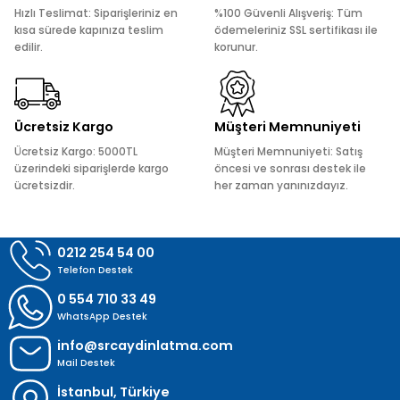
Ürün açıklamasında eksik bilgiler bulunuyor.
Hızlı Teslimat: Siparişleriniz en
%100 Güvenli Alışveriş: Tüm
Ürün bilgilerinde hatalar bulunuyor.
kısa sürede kapınıza teslim
ödemeleriniz SSL sertifikası ile
edilir.
korunur.
Ürün fiyatı diğer sitelerden daha pahalı.
Bu ürüne benzer farklı alternatifler olmalı.
Ücretsiz Kargo
Müşteri Memnuniyeti
Ücretsiz Kargo: 5000TL
Müşteri Memnuniyeti: Satış
üzerindeki siparişlerde kargo
öncesi ve sonrası destek ile
ücretsizdir.
her zaman yanınızdayız.
Gönder
0212 254 54 00
Telefon Destek
0 554 710 33 49
WhatsApp Destek
info@srcaydinlatma.com
Mail Destek
İstanbul, Türkiye