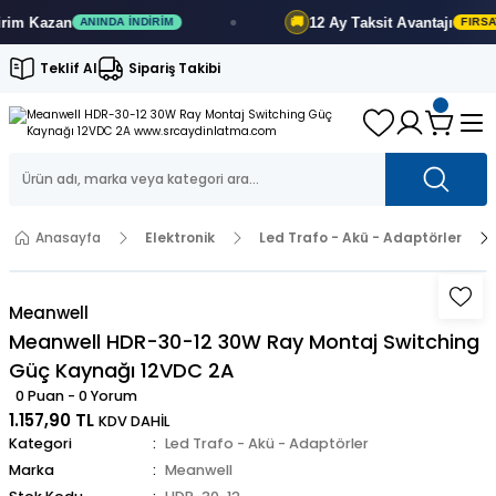
m
Kazan
12 Ay
Taksit Avantajı
🚚
ANINDA İNDIRIM
FIRSATI
Teklif Al
Sipariş Takibi
Anasayfa
Elektronik
Led Trafo - Akü - Adaptörler
Meanwell
Meanwell HDR-30-12 30W Ray Montaj Switching
Güç Kaynağı 12VDC 2A
0 Puan - 0 Yorum
1.157,90 TL
KDV DAHİL
Kategori
Led Trafo - Akü - Adaptörler
Marka
Meanwell