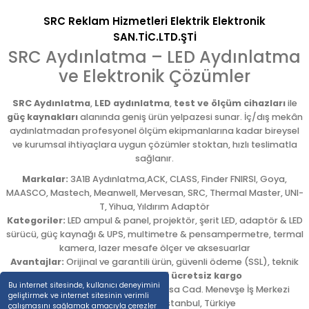
SRC Reklam Hizmetleri Elektrik Elektronik
SAN.TİC.LTD.ŞTİ
SRC Aydınlatma – LED Aydınlatma
ve Elektronik Çözümler
SRC Aydınlatma
,
LED aydınlatma
,
test ve ölçüm cihazları
ile
güç kaynakları
alanında geniş ürün yelpazesi sunar. İç/dış mekân
aydınlatmadan profesyonel ölçüm ekipmanlarına kadar bireysel
ve kurumsal ihtiyaçlara uygun çözümler stoktan, hızlı teslimatla
sağlanır.
Markalar:
3A1B Aydınlatma,ACK, CLASS, Finder FNIRSI, Goya,
MAASCO, Mastech, Meanwell, Mervesan, SRC, Thermal Master, UNI-
T, Yihua, Yıldırım Adaptör
Kategoriler:
LED ampul & panel, projektör, şerit LED, adaptör & LED
sürücü, güç kaynağı & UPS, multimetre & pensampermetre, termal
kamera, lazer mesafe ölçer ve aksesuarlar
Avantajlar:
Orijinal ve garantili ürün, güvenli ödeme (SSL), teknik
destek,
5.000 TL üzeri ücretsiz kargo
Bu internet sitesinde, kullanıcı deneyimini
Adres:
Emekyemez Mah. Okçumusa Cad. Menevşe İş Merkezi
geliştirmek ve internet sitesinin verimli
No:22/58
,
Beyoğlu
/
İstanbul
,
Türkiye
çalışmasını sağlamak amacıyla çerezler