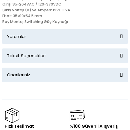
Giriş: 85-264VAC / 120-370VDC
Çıkış Voltajı (V) ve Amperi: 12VDC 2A
Ebat: 35x90x54.5 mm
Ray Montaj Switching Güç Kaynağı
Yorumlar
Taksit Seçenekleri
Bu ürüne ilk yorumu siz yapın!
Önerileriniz
Yorum Yaz
Bu ürünün fiyat bilgisi, resim, ürün açıklamalarında ve diğer
konularda yetersiz gördüğünüz noktaları öneri formunu
kullanarak tarafımıza iletebilirsiniz.
Görüş ve önerileriniz için teşekkür ederiz.
Ürün resmi kalitesiz, bozuk veya görüntülenemiyor.
Hızlı Teslimat
%100 Güvenli Alışveriş