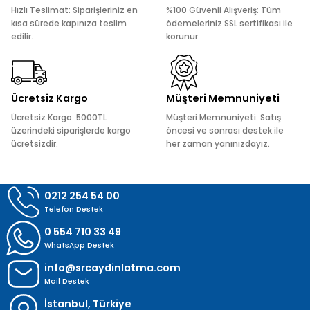
Ürün açıklamasında eksik bilgiler bulunuyor.
Hızlı Teslimat: Siparişleriniz en
%100 Güvenli Alışveriş: Tüm
Ürün bilgilerinde hatalar bulunuyor.
kısa sürede kapınıza teslim
ödemeleriniz SSL sertifikası ile
edilir.
korunur.
Ürün fiyatı diğer sitelerden daha pahalı.
Bu ürüne benzer farklı alternatifler olmalı.
Ücretsiz Kargo
Müşteri Memnuniyeti
Ücretsiz Kargo: 5000TL
Müşteri Memnuniyeti: Satış
üzerindeki siparişlerde kargo
öncesi ve sonrası destek ile
ücretsizdir.
her zaman yanınızdayız.
Gönder
0212 254 54 00
Telefon Destek
0 554 710 33 49
WhatsApp Destek
info@srcaydinlatma.com
Mail Destek
İstanbul, Türkiye