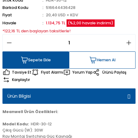
Stok Kodu
HDR-30-12
Barkod Kodu
516644436428
Fiyat
20,40 USD + KDV
Havale
1.134,75 TL
(%2,00 havale indirimi)
*122,16 TL den başlayan taksitlerle!
Sepete Ekle
Hemen Al
Sepete Ekle
Hemen Al
Tavsiye Et
Fiyat Alarmı
Yorum Yap
Ürünü Paylaş
Karşılaştır
Ürün Bilgisi
Meanwell Ürün Özellikleri:
Model Kodu:
HDR-30-12
Çıkış Gücü (W): 30W
Ray Montaj Switching Güç Kaynağı