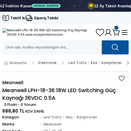
İndirim
Kazan
12 Ay
Taksit Avantajı
🚚
ANINDA İNDIRIM
F
Teklif Al
Sipariş Takibi
Anasayfa
Elektronik
Led Trafo - Akü - Adaptörler
Meanwell
Meanwell LPH-18-36 18W LED Switching Güç
Kaynağı 36VDC 0.5A
0 Puan - 0 Yorum
686,80 TL
KDV DAHİL
Kategori
Led Trafo - Akü - Adaptörler
Marka
Meanwell