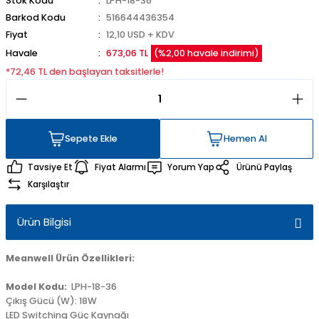
Stok Kodu
LPH-18-36
Barkod Kodu
516644436354
Fiyat
12,10 USD + KDV
Havale
673,06 TL
(%2,00 havale indirimi)
*72,46 TL den başlayan taksitlerle!
Sepete Ekle
Hemen Al
Sepete Ekle
Hemen Al
Tavsiye Et
Fiyat Alarmı
Yorum Yap
Ürünü Paylaş
Karşılaştır
Ürün Bilgisi
Meanwell Ürün Özellikleri:
Model Kodu:
LPH-18-36
Çıkış Gücü (W): 18W
LED Switching Güç Kaynağı