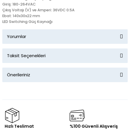
Giriş: 180-264VAC
Çıkış Voltajı (V) ve Amperi: 36VDC 0.5A
Ebat: 140x30x22 mm
LED Switching Güç Kaynağı
Yorumlar
Taksit Seçenekleri
Bu ürüne ilk yorumu siz yapın!
Önerileriniz
Yorum Yaz
Bu ürünün fiyat bilgisi, resim, ürün açıklamalarında ve diğer
konularda yetersiz gördüğünüz noktaları öneri formunu
kullanarak tarafımıza iletebilirsiniz.
Görüş ve önerileriniz için teşekkür ederiz.
Ürün resmi kalitesiz, bozuk veya görüntülenemiyor.
Hızlı Teslimat
%100 Güvenli Alışveriş