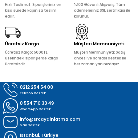
Ürün açıklamasında eksik bilgiler bulunuyor.
Hızlı Teslimat: Siparişleriniz en
%100 Güvenli Alışveriş: Tüm
Ürün bilgilerinde hatalar bulunuyor.
kısa sürede kapınıza teslim
ödemeleriniz SSL sertifikası ile
edilir.
korunur.
Ürün fiyatı diğer sitelerden daha pahalı.
Bu ürüne benzer farklı alternatifler olmalı.
Ücretsiz Kargo
Müşteri Memnuniyeti
Ücretsiz Kargo: 5000TL
Müşteri Memnuniyeti: Satış
üzerindeki siparişlerde kargo
öncesi ve sonrası destek ile
ücretsizdir.
her zaman yanınızdayız.
Gönder
0212 254 54 00
Telefon Destek
0 554 710 33 49
WhatsApp Destek
info@srcaydinlatma.com
Mail Destek
İstanbul, Türkiye