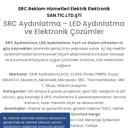
SRC Reklam Hizmetleri Elektrik Elektronik
SAN.TİC.LTD.ŞTİ
SRC Aydınlatma – LED Aydınlatma
ve Elektronik Çözümler
SRC Aydınlatma
,
LED aydınlatma
,
test ve ölçüm cihazları
ile
güç kaynakları
alanında geniş ürün yelpazesi sunar. İç/dış mekân
aydınlatmadan profesyonel ölçüm ekipmanlarına kadar bireysel
ve kurumsal ihtiyaçlara uygun çözümler stoktan, hızlı teslimatla
sağlanır.
Markalar:
3A1B Aydınlatma,ACK, CLASS, Finder FNIRSI, Goya,
MAASCO, Mastech, Meanwell, Mervesan, SRC, Thermal Master, UNI-
T, Yihua, Yıldırım Adaptör
Kategoriler:
LED ampul & panel, projektör, şerit LED, adaptör & LED
sürücü, güç kaynağı & UPS, multimetre & pensampermetre, termal
kamera, lazer mesafe ölçer ve aksesuarlar
Avantajlar:
Orijinal ve garantili ürün, güvenli ödeme (SSL), teknik
destek,
5.000 TL üzeri ücretsiz kargo
Bu internet sitesinde, kullanıcı deneyimini
Adres:
Emekyemez Mah. Okçumusa Cad. Menevşe İş Merkezi
geliştirmek ve internet sitesinin verimli
No:22/58
,
Beyoğlu
/
İstanbul
,
Türkiye
çalışmasını sağlamak amacıyla çerezler