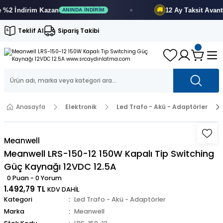
2 İndirim
Kazan
12 Ay
Taksit Avantajı
🚚
ANINDA İNDIRIM
Teklif Al
Sipariş Takibi
Anasayfa
Elektronik
Led Trafo - Akü - Adaptörler
Meanwell
Meanwell LRS-150-12 150W Kapalı Tip Switching
Güç Kaynağı 12VDC 12.5A
0 Puan - 0 Yorum
1.492,79 TL
KDV DAHİL
Kategori
Led Trafo - Akü - Adaptörler
Marka
Meanwell