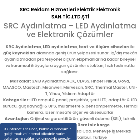
SRC Reklam Hizmetleri Elektrik Elektronik
SAN.TİC.LTD.ŞTİ
SRC Aydınlatma – LED Aydınlatma
ve Elektronik Çözümler
SRC Aydınlatma
,
LED aydınlatma
,
test ve ölçüm cihazları
ile
güç kaynakları
alanında geniş ürün yelpazesi sunar. İç/dış mekân
aydınlatmadan profesyonel ölçüm ekipmanlarına kadar bireysel
ve kurumsal ihtiyaçlara uygun çözümler stoktan, hızlı teslimatla
sağlanır.
Markalar:
3A1B Aydınlatma,ACK, CLASS, Finder FNIRSI, Goya,
MAASCO, Mastech, Meanwell, Mervesan, SRC, Thermal Master, UNI-
T, Yihua, Yıldırım Adaptör
Kategoriler:
LED ampul & panel, projektör, şerit LED, adaptör & LED
sürücü, güç kaynağı & UPS, multimetre & pensampermetre, termal
kamera, lazer mesafe ölçer ve aksesuarlar
Avantajlar:
Orijinal ve garantili ürün, güvenli ödeme (SSL), teknik
destek,
5.000 TL üzeri ücretsiz kargo
Bu internet sitesinde, kullanıcı deneyimini
Adres:
Emekyemez Mah. Okçumusa Cad. Menevşe İş Merkezi
geliştirmek ve internet sitesinin verimli
No:22/58
,
Beyoğlu
/
İstanbul
,
Türkiye
çalışmasını sağlamak amacıyla çerezler