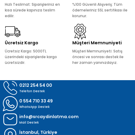
Ürün açıklamasında eksik bilgiler bulunuyor.
Hızlı Teslimat: Siparişleriniz en
%100 Güvenli Alışveriş: Tüm
Ürün bilgilerinde hatalar bulunuyor.
kısa sürede kapınıza teslim
ödemeleriniz SSL sertifikası ile
edilir.
korunur.
Ürün fiyatı diğer sitelerden daha pahalı.
Bu ürüne benzer farklı alternatifler olmalı.
Ücretsiz Kargo
Müşteri Memnuniyeti
Ücretsiz Kargo: 5000TL
Müşteri Memnuniyeti: Satış
üzerindeki siparişlerde kargo
öncesi ve sonrası destek ile
ücretsizdir.
her zaman yanınızdayız.
Gönder
0212 254 54 00
Telefon Destek
0 554 710 33 49
WhatsApp Destek
info@srcaydinlatma.com
Mail Destek
İstanbul, Türkiye