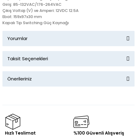
Giriş: 85-132VAC/176-264VAC
Çıkış Voltajı (V) ve Amperi: 12VDC 12.5A
Ebat: 159x97x30 mm
Kapalı Tip Switching Güç Kaynağı
Yorumlar
Taksit Seçenekleri
Bu ürüne ilk yorumu siz yapın!
Önerileriniz
Yorum Yaz
Bu ürünün fiyat bilgisi, resim, ürün açıklamalarında ve diğer
konularda yetersiz gördüğünüz noktaları öneri formunu
kullanarak tarafımıza iletebilirsiniz.
Görüş ve önerileriniz için teşekkür ederiz.
Ürün resmi kalitesiz, bozuk veya görüntülenemiyor.
Hızlı Teslimat
%100 Güvenli Alışveriş