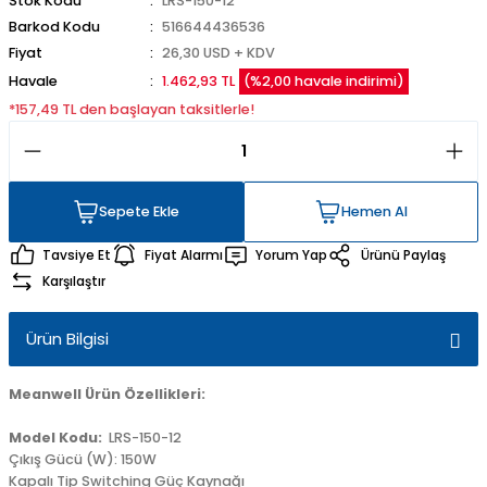
Stok Kodu
LRS-150-12
Barkod Kodu
516644436536
Fiyat
26,30 USD + KDV
Havale
1.462,93 TL
(%2,00 havale indirimi)
*157,49 TL den başlayan taksitlerle!
Sepete Ekle
Hemen Al
Sepete Ekle
Hemen Al
Tavsiye Et
Fiyat Alarmı
Yorum Yap
Ürünü Paylaş
Karşılaştır
Ürün Bilgisi
Meanwell Ürün Özellikleri:
Model Kodu:
LRS-150-12
Çıkış Gücü (W): 150W
Kapalı Tip Switching Güç Kaynağı