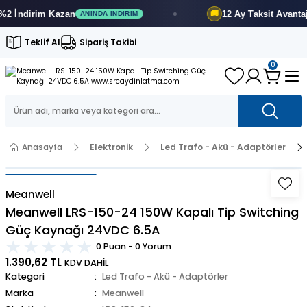
İndirim
Kazan
12 Ay
Taksit Avantajı
🚚
ANINDA İNDIRIM
F
Teklif Al
Sipariş Takibi
0
Anasayfa
Elektronik
Led Trafo - Akü - Adaptörler
Meanwell
Meanwell LRS-150-24 150W Kapalı Tip Switching
Güç Kaynağı 24VDC 6.5A
0 Puan - 0 Yorum
1.390,62 TL
KDV DAHİL
Kategori
Led Trafo - Akü - Adaptörler
Marka
Meanwell