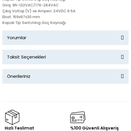
Giriş: 85-132VAC/176-264VAC
Çıkış Voltajı (V) ve Amperi: 24VDC 6.5A
Ebat: 159x97x30 mm
Kapalı Tip Switching Güç Kaynağı
Yorumlar
Taksit Seçenekleri
Bu ürüne ilk yorumu siz yapın!
Önerileriniz
Yorum Yaz
Bu ürünün fiyat bilgisi, resim, ürün açıklamalarında ve diğer
konularda yetersiz gördüğünüz noktaları öneri formunu
kullanarak tarafımıza iletebilirsiniz.
Görüş ve önerileriniz için teşekkür ederiz.
Ürün resmi kalitesiz, bozuk veya görüntülenemiyor.
Hızlı Teslimat
%100 Güvenli Alışveriş