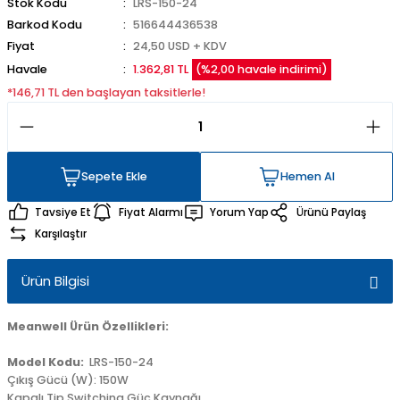
Stok Kodu
LRS-150-24
Barkod Kodu
516644436538
Fiyat
24,50 USD + KDV
Havale
1.362,81 TL
(%2,00 havale indirimi)
*146,71 TL den başlayan taksitlerle!
Sepete Ekle
Hemen Al
Sepete Ekle
Hemen Al
Tavsiye Et
Fiyat Alarmı
Yorum Yap
Ürünü Paylaş
Karşılaştır
Ürün Bilgisi
Meanwell Ürün Özellikleri:
Model Kodu:
LRS-150-24
Çıkış Gücü (W): 150W
Kapalı Tip Switching Güç Kaynağı