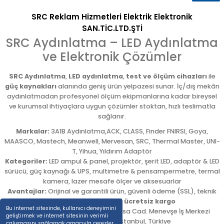
SRC Reklam Hizmetleri Elektrik Elektronik
SAN.TİC.LTD.ŞTİ
SRC Aydınlatma – LED Aydınlatma
ve Elektronik Çözümler
SRC Aydınlatma
,
LED aydınlatma
,
test ve ölçüm cihazları
ile
güç kaynakları
alanında geniş ürün yelpazesi sunar. İç/dış mekân
aydınlatmadan profesyonel ölçüm ekipmanlarına kadar bireysel
ve kurumsal ihtiyaçlara uygun çözümler stoktan, hızlı teslimatla
sağlanır.
Markalar:
3A1B Aydınlatma,ACK, CLASS, Finder FNIRSI, Goya,
MAASCO, Mastech, Meanwell, Mervesan, SRC, Thermal Master, UNI-
T, Yihua, Yıldırım Adaptör
Kategoriler:
LED ampul & panel, projektör, şerit LED, adaptör & LED
sürücü, güç kaynağı & UPS, multimetre & pensampermetre, termal
kamera, lazer mesafe ölçer ve aksesuarlar
Avantajlar:
Orijinal ve garantili ürün, güvenli ödeme (SSL), teknik
destek,
5.000 TL üzeri ücretsiz kargo
Bu internet sitesinde, kullanıcı deneyimini
Adres:
Emekyemez Mah. Okçumusa Cad. Menevşe İş Merkezi
geliştirmek ve internet sitesinin verimli
No:22/58
,
Beyoğlu
/
İstanbul
,
Türkiye
çalışmasını sağlamak amacıyla çerezler