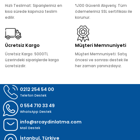
Ürün açıklamasında eksik bilgiler bulunuyor.
Hızlı Teslimat: Siparişleriniz en
%100 Güvenli Alışveriş: Tüm
Ürün bilgilerinde hatalar bulunuyor.
kısa sürede kapınıza teslim
ödemeleriniz SSL sertifikası ile
edilir.
korunur.
Ürün fiyatı diğer sitelerden daha pahalı.
Bu ürüne benzer farklı alternatifler olmalı.
Ücretsiz Kargo
Müşteri Memnuniyeti
Ücretsiz Kargo: 5000TL
Müşteri Memnuniyeti: Satış
üzerindeki siparişlerde kargo
öncesi ve sonrası destek ile
ücretsizdir.
her zaman yanınızdayız.
Gönder
0212 254 54 00
Telefon Destek
0 554 710 33 49
WhatsApp Destek
info@srcaydinlatma.com
Mail Destek
İstanbul, Türkiye