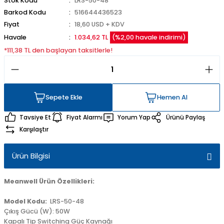
Stok Kodu
LRS-50-48
Barkod Kodu
516644436523
Fiyat
18,60 USD + KDV
Havale
1.034,62 TL
(%2,00 havale indirimi)
*111,38 TL den başlayan taksitlerle!
Sepete Ekle
Hemen Al
Sepete Ekle
Hemen Al
Tavsiye Et
Fiyat Alarmı
Yorum Yap
Ürünü Paylaş
Karşılaştır
Ürün Bilgisi
Meanwell Ürün Özellikleri:
Model Kodu:
LRS-50-48
Çıkış Gücü (W): 50W
Kapalı Tip Switching Güç Kaynağı