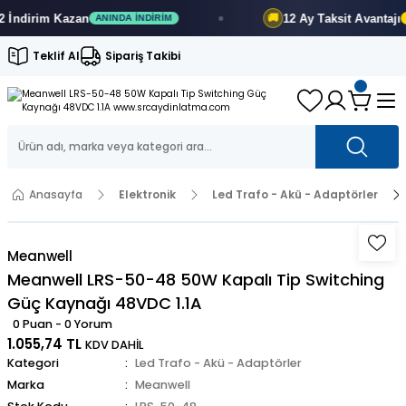
ndirim
Kazan
12 Ay
Taksit Avantajı
🚚
ANINDA İNDIRIM
FI
Teklif Al
Sipariş Takibi
Anasayfa
Elektronik
Led Trafo - Akü - Adaptörler
Meanwell
Meanwell LRS-50-48 50W Kapalı Tip Switching
Güç Kaynağı 48VDC 1.1A
0 Puan - 0 Yorum
1.055,74 TL
KDV DAHİL
Kategori
Led Trafo - Akü - Adaptörler
Marka
Meanwell