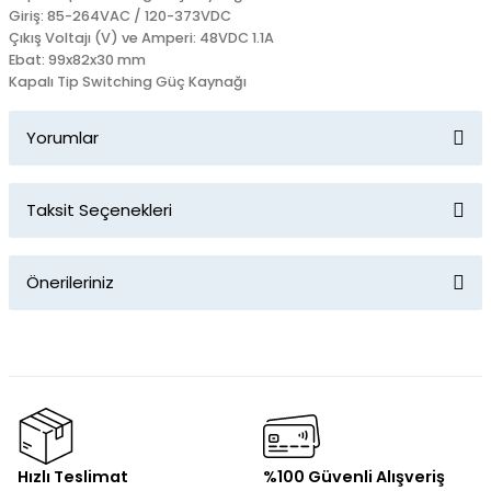
Giriş: 85-264VAC / 120-373VDC
Çıkış Voltajı (V) ve Amperi: 48VDC 1.1A
Ebat: 99x82x30 mm
Kapalı Tip Switching Güç Kaynağı
Yorumlar
Taksit Seçenekleri
Bu ürüne ilk yorumu siz yapın!
Önerileriniz
Yorum Yaz
Bu ürünün fiyat bilgisi, resim, ürün açıklamalarında ve diğer
konularda yetersiz gördüğünüz noktaları öneri formunu
kullanarak tarafımıza iletebilirsiniz.
Görüş ve önerileriniz için teşekkür ederiz.
Ürün resmi kalitesiz, bozuk veya görüntülenemiyor.
Hızlı Teslimat
%100 Güvenli Alışveriş