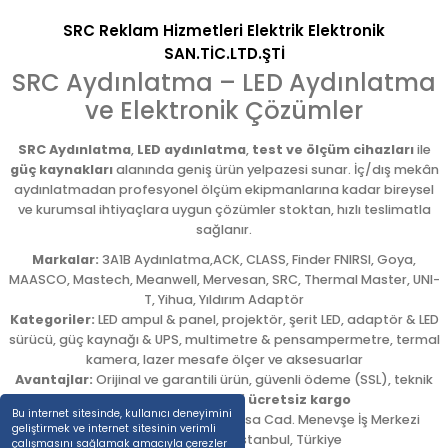
SRC Reklam Hizmetleri Elektrik Elektronik
SAN.TİC.LTD.ŞTİ
SRC Aydınlatma – LED Aydınlatma
ve Elektronik Çözümler
SRC Aydınlatma
,
LED aydınlatma
,
test ve ölçüm cihazları
ile
güç kaynakları
alanında geniş ürün yelpazesi sunar. İç/dış mekân
aydınlatmadan profesyonel ölçüm ekipmanlarına kadar bireysel
ve kurumsal ihtiyaçlara uygun çözümler stoktan, hızlı teslimatla
sağlanır.
Markalar:
3A1B Aydınlatma,ACK, CLASS, Finder FNIRSI, Goya,
MAASCO, Mastech, Meanwell, Mervesan, SRC, Thermal Master, UNI-
T, Yihua, Yıldırım Adaptör
Kategoriler:
LED ampul & panel, projektör, şerit LED, adaptör & LED
sürücü, güç kaynağı & UPS, multimetre & pensampermetre, termal
kamera, lazer mesafe ölçer ve aksesuarlar
Avantajlar:
Orijinal ve garantili ürün, güvenli ödeme (SSL), teknik
destek,
5.000 TL üzeri ücretsiz kargo
Bu internet sitesinde, kullanıcı deneyimini
Adres:
Emekyemez Mah. Okçumusa Cad. Menevşe İş Merkezi
geliştirmek ve internet sitesinin verimli
No:22/58
,
Beyoğlu
/
İstanbul
,
Türkiye
çalışmasını sağlamak amacıyla çerezler