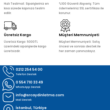
Ürün açıklamasında eksik bilgiler bulunuyor.
Hızlı Teslimat: Siparişleriniz en
%100 Güvenli Alışveriş: Tüm
Ürün bilgilerinde hatalar bulunuyor.
kısa sürede kapınıza teslim
ödemeleriniz SSL sertifikası ile
edilir.
korunur.
Ürün fiyatı diğer sitelerden daha pahalı.
Bu ürüne benzer farklı alternatifler olmalı.
Ücretsiz Kargo
Müşteri Memnuniyeti
Ücretsiz Kargo: 5000TL
Müşteri Memnuniyeti: Satış
üzerindeki siparişlerde kargo
öncesi ve sonrası destek ile
ücretsizdir.
her zaman yanınızdayız.
Gönder
0212 254 54 00
Telefon Destek
0 554 710 33 49
WhatsApp Destek
info@srcaydinlatma.com
Mail Destek
İstanbul, Türkiye