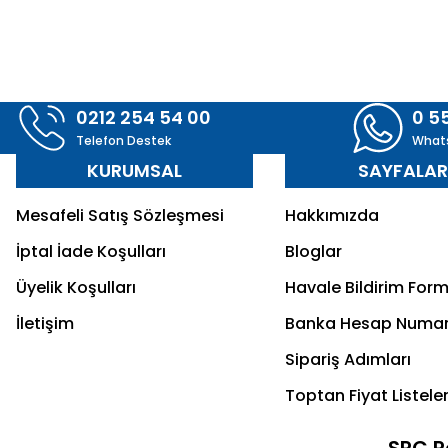
0212 254 54 00
0 5
Telefon Destek
What
KURUMSAL
SAYFALA
Mesafeli Satış Sözleşmesi
Hakkımızda
İptal İade Koşulları
Bloglar
Üyelik Koşulları
Havale Bildirim For
İletişim
Banka Hesap Numar
Sipariş Adımları
Toptan Fiyat Listeler