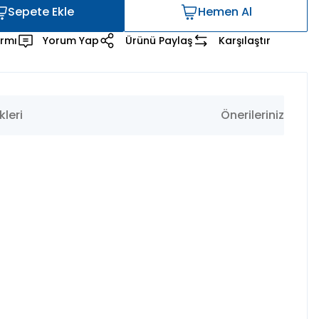
Sepete Ekle
Hemen Al
Sepete Ekle
Hemen Al
armı
Yorum Yap
Ürünü Paylaş
Karşılaştır
leri
Önerileriniz