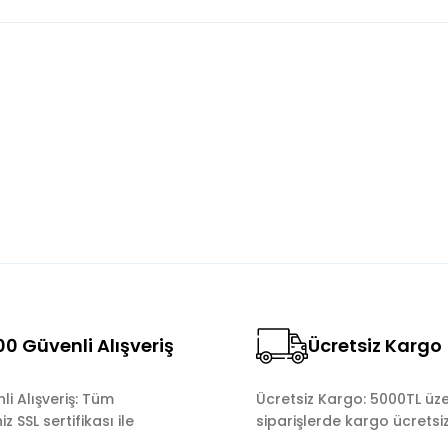
konularda yetersiz gördüğünüz noktaları öneri formunu kullanarak tara
Bu ürüne ilk yorumu siz yapın!
Yorum Yaz
0 Güvenli Alışveriş
Ücretsiz Kargo
Gönder
i Alışveriş: Tüm
Ücretsiz Kargo: 5000TL üze
z SSL sertifikası ile
siparişlerde kargo ücretsiz