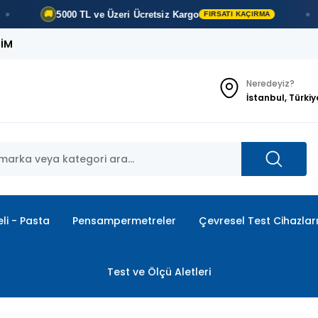
5000 TL ve Üzeri
Ücretsiz Kargo
H
🚚
💳
FIRSATI KAÇIRMA
ŞİM
Neredeyiz?
İstanbul, Türkiy
li - Pasta
Pensampermetreler
Çevresel Test Cihazlar
Test ve Ölçü Aletleri