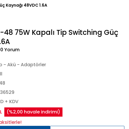
üç Kaynağı 48VDC 1.6A
-48 75W Kapalı Tip Switching Güç
.6A
 0 Yorum
o - Akü - Adaptörler
l
48
436529
SD + KDV
TL
(%2,00 havale indirimi)
ksitlerle!