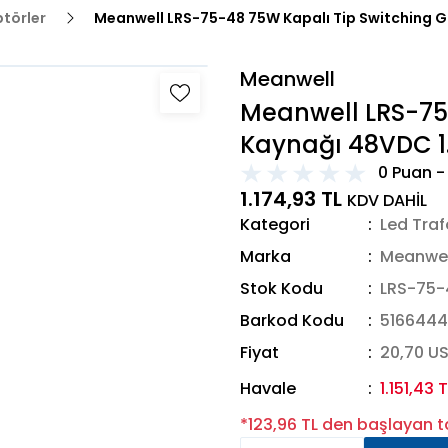
ptörler
Meanwell LRS-75-48 75W Kapalı Tip Switching G
Meanwell
Meanwell LRS-75
Kaynağı 48VDC 1
0 Puan -
1.174,93 TL
KDV DAHİL
Kategori
Led Traf
Marka
Meanwel
Stok Kodu
LRS-75-
Barkod Kodu
516644
Fiyat
20,70 U
Havale
1.151,43 
*123,96 TL den başlayan ta