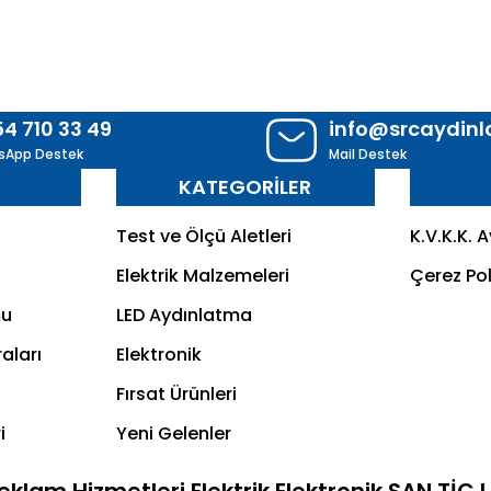
54 710 33 49
info@srcaydin
sApp Destek
Mail Destek
R
KATEGORİLER
Test ve Ölçü Aletleri
K.V.K.K. 
Elektrik Malzemeleri
Çerez Pol
mu
LED Aydınlatma
aları
Elektronik
Fırsat Ürünleri
i
Yeni Gelenler