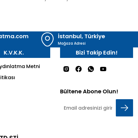
latma.com
İstanbul, Türkiye
Mağaza Adresi
K.V.K.K.
Bizi Takip Edin!
Aydınlatma Metni
itikası
Bültene Abone Olun!