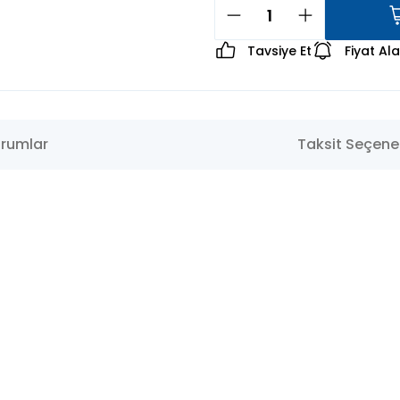
Tavsiye Et
Fiyat Al
rumlar
Taksit Seçenek