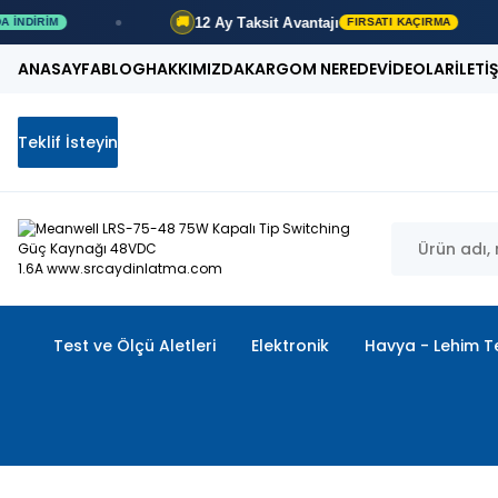
12 Ay
Taksit Avantajı
🚚
FIRSATI KAÇIRMA
ANASAYFA
BLOG
HAKKIMIZDA
KARGOM NEREDE
VİDEOLAR
İLETİ
Teklif İsteyin
Test ve Ölçü Aletleri
Elektronik
Havya - Lehim Te