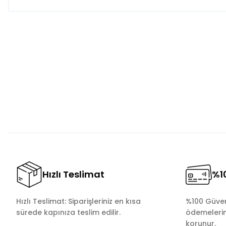
Bu ürünün fiyat bilgisi, resim, ürün açıklamalarında ve diğer 
Görüş ve önerileriniz için teşekkür ederiz.
Ürün resmi kalitesiz, bozuk veya görüntülenemiyor.
Ürün açıklamasında eksik bilgiler bulunuyor.
Ürün bilgilerinde hatalar bulunuyor.
Ürün fiyatı diğer sitelerden daha pahalı.
Bu ürüne benzer farklı alternatifler olmalı.
Hızlı Teslimat
%10
Hızlı Teslimat: Siparişleriniz en kısa
%100 Güvenl
sürede kapınıza teslim edilir.
ödemelerini
korunur.