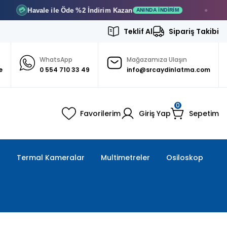
avale ile Öde
%2 İndirim
Kazan
12 A
🚚
ANINDA İNDIRIM
Teklif Al
Sipariş Takibi
WhatsApp
Mağazamıza Ulaşın
e
0 554 710 33 49
info@srcaydinlatma.com
0
Favorilerim
Giriş Yap
Sepetim
ı
Termal Kameralar
Multimetreler
Osiloskop