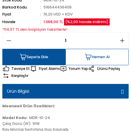
Stok Kodu
MDR-10-24
Barkod Kodu
516644436406
Fiyat
19,20 USD + KDV
Havale
1.068,00 TL
(%2,00 havale indirimi)
*114,97 TL den başlayan taksitlerle!
Sepete Ekle
Hemen Al
Sepete Ekle
Hemen Al
Tavsiye Et
Fiyat Alarmı
Yorum Yap
Ürünü Paylaş
Karşılaştır
Ürün Bilgisi
Meanwell Ürün Özellikleri:
Model Kodu:
MDR-10-24
Çıkış Gücü (W): 10W
Ray Montaj Switching Güç Kaynağı