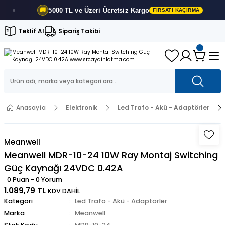
5000 TL ve Üzeri
Ücretsiz Kargo
🚚
FIRSATI KAÇIRMA
Teklif Al
Sipariş Takibi
Anasayfa
Elektronik
Led Trafo - Akü - Adaptörler
Meanwell
Meanwell MDR-10-24 10W Ray Montaj Switching
Güç Kaynağı 24VDC 0.42A
0 Puan - 0 Yorum
1.089,79 TL
KDV DAHİL
Kategori
Led Trafo - Akü - Adaptörler
Marka
Meanwell