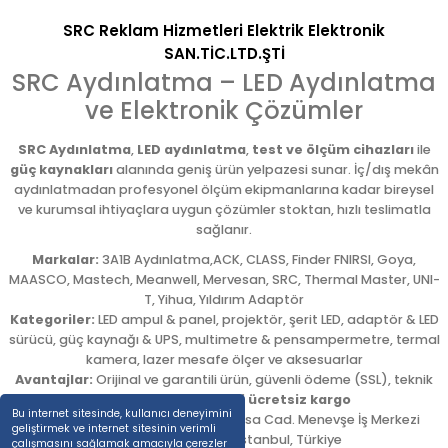
SRC Reklam Hizmetleri Elektrik Elektronik
SAN.TİC.LTD.ŞTİ
SRC Aydınlatma – LED Aydınlatma
ve Elektronik Çözümler
SRC Aydınlatma
,
LED aydınlatma
,
test ve ölçüm cihazları
ile
güç kaynakları
alanında geniş ürün yelpazesi sunar. İç/dış mekân
aydınlatmadan profesyonel ölçüm ekipmanlarına kadar bireysel
ve kurumsal ihtiyaçlara uygun çözümler stoktan, hızlı teslimatla
sağlanır.
Markalar:
3A1B Aydınlatma,ACK, CLASS, Finder FNIRSI, Goya,
MAASCO, Mastech, Meanwell, Mervesan, SRC, Thermal Master, UNI-
T, Yihua, Yıldırım Adaptör
Kategoriler:
LED ampul & panel, projektör, şerit LED, adaptör & LED
sürücü, güç kaynağı & UPS, multimetre & pensampermetre, termal
kamera, lazer mesafe ölçer ve aksesuarlar
Avantajlar:
Orijinal ve garantili ürün, güvenli ödeme (SSL), teknik
destek,
5.000 TL üzeri ücretsiz kargo
Bu internet sitesinde, kullanıcı deneyimini
Adres:
Emekyemez Mah. Okçumusa Cad. Menevşe İş Merkezi
geliştirmek ve internet sitesinin verimli
No:22/58
,
Beyoğlu
/
İstanbul
,
Türkiye
çalışmasını sağlamak amacıyla çerezler