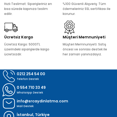
Ürün açıklamasında eksik bilgiler bulunuyor.
Hızlı Teslimat: Siparişleriniz en
%100 Güvenli Alışveriş: Tüm
Ürün bilgilerinde hatalar bulunuyor.
kısa sürede kapınıza teslim
ödemeleriniz SSL sertifikası ile
edilir.
korunur.
Ürün fiyatı diğer sitelerden daha pahalı.
Bu ürüne benzer farklı alternatifler olmalı.
Ücretsiz Kargo
Müşteri Memnuniyeti
Ücretsiz Kargo: 5000TL
Müşteri Memnuniyeti: Satış
üzerindeki siparişlerde kargo
öncesi ve sonrası destek ile
ücretsizdir.
her zaman yanınızdayız.
Gönder
0212 254 54 00
Telefon Destek
0 554 710 33 49
WhatsApp Destek
info@srcaydinlatma.com
Mail Destek
İstanbul, Türkiye