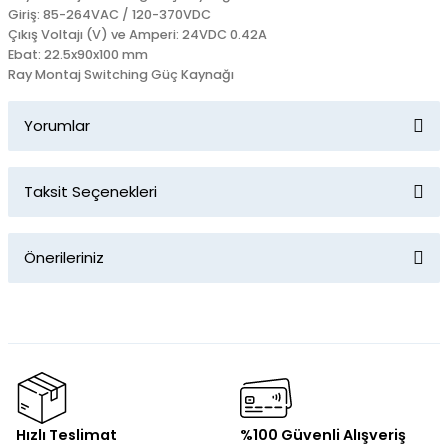
Giriş: 85-264VAC / 120-370VDC
Çıkış Voltajı (V) ve Amperi: 24VDC 0.42A
Ebat: 22.5x90x100 mm
Ray Montaj Switching Güç Kaynağı
Yorumlar
Taksit Seçenekleri
Bu ürüne ilk yorumu siz yapın!
Önerileriniz
Yorum Yaz
Bu ürünün fiyat bilgisi, resim, ürün açıklamalarında ve diğer
konularda yetersiz gördüğünüz noktaları öneri formunu
kullanarak tarafımıza iletebilirsiniz.
Görüş ve önerileriniz için teşekkür ederiz.
Ürün resmi kalitesiz, bozuk veya görüntülenemiyor.
Hızlı Teslimat
%100 Güvenli Alışveriş