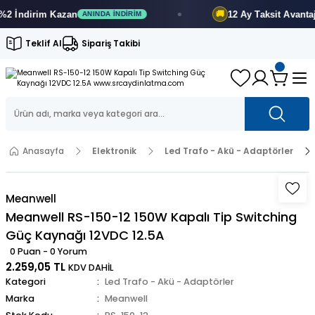
 İndirim
Kazan
12 Ay
Taksit Avantajı
🚚
ANINDA İNDIRIM
Teklif Al
Sipariş Takibi
Anasayfa
Elektronik
Led Trafo - Akü - Adaptörler
Meanwell
Meanwell RS-150-12 150W Kapalı Tip Switching
Güç Kaynağı 12VDC 12.5A
0 Puan - 0 Yorum
2.259,05 TL
KDV DAHİL
Kategori
Led Trafo - Akü - Adaptörler
Marka
Meanwell