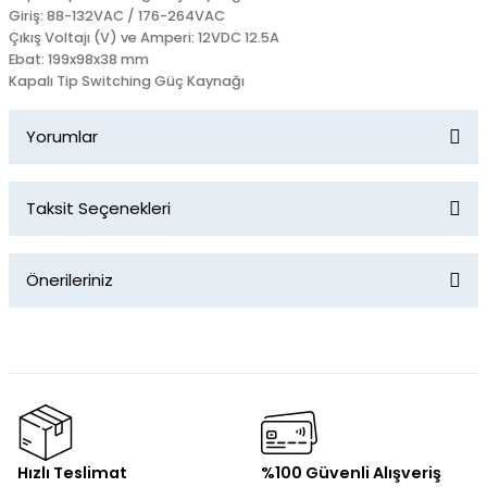
Giriş: 88-132VAC / 176-264VAC
Çıkış Voltajı (V) ve Amperi: 12VDC 12.5A
Ebat: 199x98x38 mm
Kapalı Tip Switching Güç Kaynağı
Yorumlar
Taksit Seçenekleri
Bu ürüne ilk yorumu siz yapın!
Önerileriniz
Yorum Yaz
Bu ürünün fiyat bilgisi, resim, ürün açıklamalarında ve diğer
konularda yetersiz gördüğünüz noktaları öneri formunu
kullanarak tarafımıza iletebilirsiniz.
Görüş ve önerileriniz için teşekkür ederiz.
Ürün resmi kalitesiz, bozuk veya görüntülenemiyor.
Hızlı Teslimat
%100 Güvenli Alışveriş