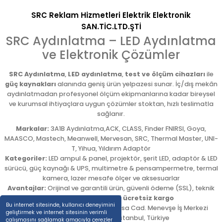
SRC Reklam Hizmetleri Elektrik Elektronik
SAN.TİC.LTD.ŞTİ
SRC Aydınlatma – LED Aydınlatma
ve Elektronik Çözümler
SRC Aydınlatma
,
LED aydınlatma
,
test ve ölçüm cihazları
ile
güç kaynakları
alanında geniş ürün yelpazesi sunar. İç/dış mekân
aydınlatmadan profesyonel ölçüm ekipmanlarına kadar bireysel
ve kurumsal ihtiyaçlara uygun çözümler stoktan, hızlı teslimatla
sağlanır.
Markalar:
3A1B Aydınlatma,ACK, CLASS, Finder FNIRSI, Goya,
MAASCO, Mastech, Meanwell, Mervesan, SRC, Thermal Master, UNI-
T, Yihua, Yıldırım Adaptör
Kategoriler:
LED ampul & panel, projektör, şerit LED, adaptör & LED
sürücü, güç kaynağı & UPS, multimetre & pensampermetre, termal
kamera, lazer mesafe ölçer ve aksesuarlar
Avantajlar:
Orijinal ve garantili ürün, güvenli ödeme (SSL), teknik
destek,
5.000 TL üzeri ücretsiz kargo
Bu internet sitesinde, kullanıcı deneyimini
Adres:
Emekyemez Mah. Okçumusa Cad. Menevşe İş Merkezi
geliştirmek ve internet sitesinin verimli
No:22/58
,
Beyoğlu
/
İstanbul
,
Türkiye
çalışmasını sağlamak amacıyla çerezler