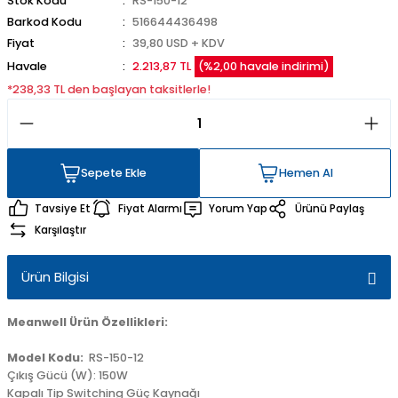
Stok Kodu
RS-150-12
Barkod Kodu
516644436498
Fiyat
39,80 USD + KDV
Havale
2.213,87 TL
(%2,00 havale indirimi)
*238,33 TL den başlayan taksitlerle!
Sepete Ekle
Hemen Al
Sepete Ekle
Hemen Al
Tavsiye Et
Fiyat Alarmı
Yorum Yap
Ürünü Paylaş
Karşılaştır
Ürün Bilgisi
Meanwell Ürün Özellikleri:
Model Kodu:
RS-150-12
Çıkış Gücü (W): 150W
Kapalı Tip Switching Güç Kaynağı