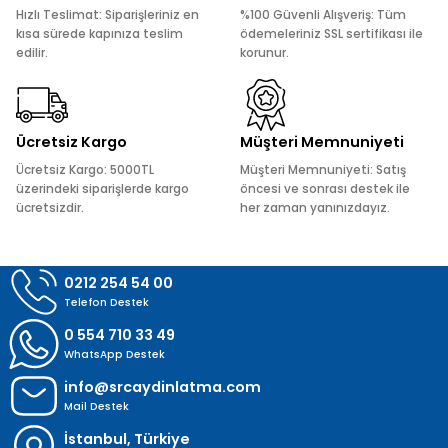
Ürün açıklamasında eksik bilgiler bulunuyor.
Hızlı Teslimat: Siparişleriniz en
%100 Güvenli Alışveriş: Tüm
Ürün bilgilerinde hatalar bulunuyor.
kısa sürede kapınıza teslim
ödemeleriniz SSL sertifikası ile
edilir.
korunur.
Ürün fiyatı diğer sitelerden daha pahalı.
Bu ürüne benzer farklı alternatifler olmalı.
Ücretsiz Kargo
Müşteri Memnuniyeti
Ücretsiz Kargo: 5000TL
Müşteri Memnuniyeti: Satış
üzerindeki siparişlerde kargo
öncesi ve sonrası destek ile
ücretsizdir.
her zaman yanınızdayız.
Gönder
0212 254 54 00
Telefon Destek
0 554 710 33 49
WhatsApp Destek
info@srcaydinlatma.com
Mail Destek
İstanbul, Türkiye