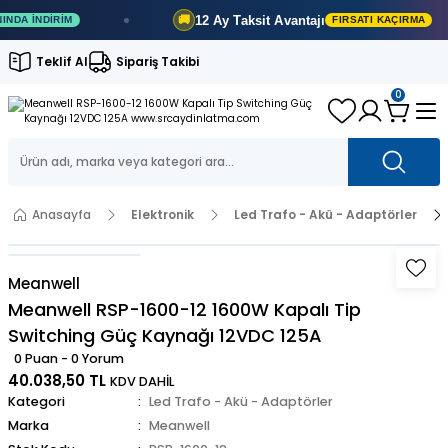
12 Ay
Taksit Avantajı
🚚
İNDIRIM
FIRSATI KAÇIRMA
Teklif Al
Sipariş Takibi
0
Anasayfa
Elektronik
Led Trafo - Akü - Adaptörler
Meanwell
Meanwell RSP-1600-12 1600W Kapalı Tip
Switching Güç Kaynağı 12VDC 125A
0 Puan - 0 Yorum
40.038,50 TL
KDV DAHİL
Kategori
Led Trafo - Akü - Adaptörler
Marka
Meanwell