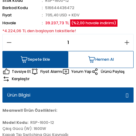
Stok Kodu
RSP-1600-12
Barkod Kodu
516644436472
Fiyat
705,40 USD + KDV
Havale
39.237,73 TL
(%2,00 havale indirimi)
*4.224,06 TL den başlayan taksitlerle!
Sepete Ekle
Hemen Al
Sepete Ekle
Hemen Al
Tavsiye Et
Fiyat Alarmı
Yorum Yap
Ürünü Paylaş
Karşılaştır
Ürün Bilgisi
Meanwell Ürün Özellikleri:
Model Kodu:
RSP-1600-12
Çıkış Gücü (W): 1600W
Kapalı Tip Switching Güç Kaynağı