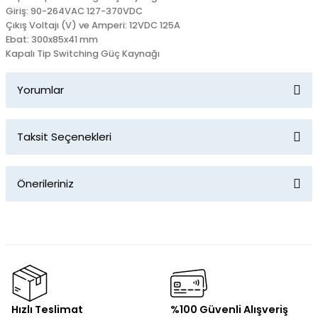
Giriş: 90-264VAC 127-370VDC
Çıkış Voltajı (V) ve Amperi: 12VDC 125A
Ebat: 300x85x41 mm
Kapalı Tip Switching Güç Kaynağı
Yorumlar
Taksit Seçenekleri
Bu ürüne ilk yorumu siz yapın!
Önerileriniz
Yorum Yaz
Bu ürünün fiyat bilgisi, resim, ürün açıklamalarında ve diğer
konularda yetersiz gördüğünüz noktaları öneri formunu
kullanarak tarafımıza iletebilirsiniz.
Görüş ve önerileriniz için teşekkür ederiz.
Ürün resmi kalitesiz, bozuk veya görüntülenemiyor.
Hızlı Teslimat
%100 Güvenli Alışveriş