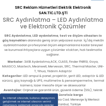
SRC Reklam Hizmetleri Elektrik Elektronik
SAN.TİC.LTD.ŞTİ
SRC Aydınlatma – LED Aydınlatma
ve Elektronik Çözümler
SRC Aydınlatma
,
LED aydınlatma
,
test ve ölçüm cihazları
ile
güç kaynakları
alanında geniş ürün yelpazesi sunar. İç/dış mekân
aydınlatmadan profesyonel ölçüm ekipmanlarına kadar bireysel
ve kurumsal ihtiyaçlara uygun çözümler stoktan, hızlı teslimatla
sağlanır.
Markalar:
3A1B Aydınlatma,ACK, CLASS, Finder FNIRSI, Goya,
MAASCO, Mastech, Meanwell, Mervesan, SRC, Thermal Master, UNI-
T, Yihua, Yıldırım Adaptör
Kategoriler:
LED ampul & panel, projektör, şerit LED, adaptör & LED
sürücü, güç kaynağı & UPS, multimetre & pensampermetre, termal
kamera, lazer mesafe ölçer ve aksesuarlar
Avantajlar:
Orijinal ve garantili ürün, güvenli ödeme (SSL), teknik
destek,
5.000 TL üzeri ücretsiz kargo
Bu internet sitesinde, kullanıcı deneyimini
Adres:
Emekyemez Mah. Okçumusa Cad. Menevşe İş Merkezi
geliştirmek ve internet sitesinin verimli
No:22/58
,
Beyoğlu
/
İstanbul
,
Türkiye
çalışmasını sağlamak amacıyla çerezler