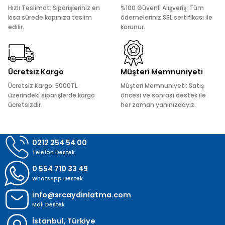
Ürün açıklamasında eksik bilgiler bulunuyor.
Hızlı Teslimat: Siparişleriniz en
%100 Güvenli Alışveriş: Tüm
Ürün bilgilerinde hatalar bulunuyor.
kısa sürede kapınıza teslim
ödemeleriniz SSL sertifikası ile
edilir.
korunur.
Ürün fiyatı diğer sitelerden daha pahalı.
Bu ürüne benzer farklı alternatifler olmalı.
Ücretsiz Kargo
Müşteri Memnuniyeti
Ücretsiz Kargo: 5000TL
Müşteri Memnuniyeti: Satış
üzerindeki siparişlerde kargo
öncesi ve sonrası destek ile
ücretsizdir.
her zaman yanınızdayız.
Gönder
0212 254 54 00
Telefon Destek
0 554 710 33 49
WhatsApp Destek
info@srcaydinlatma.com
Mail Destek
İstanbul, Türkiye