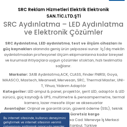
SRC Reklam Hizmetleri Elektrik Elektronik
SAN.TİC.LTD.ŞTİ
SRC Aydınlatma – LED Aydınlatma
ve Elektronik Çözümler
SRC Aydınlatma
,
LED aydınlatma
,
test ve ölçüm cihazları
ile
güç kaynakları
alanında geniş ürün yelpazesi sunar. İç/dış mekân
aydınlatmadan profesyonel ölçüm ekipmanlarına kadar bireysel
ve kurumsal ihtiyaçlara uygun çözümler stoktan, hızlı teslimatla
sağlanır.
Markalar:
3A1B Aydınlatma,ACK, CLASS, Finder FNIRSI, Goya,
MAASCO, Mastech, Meanwell, Mervesan, SRC, Thermal Master, UNI-
T, Yihua, Yıldırım Adaptör
Kategoriler:
LED ampul & panel, projektör, şerit LED, adaptör & LED
sürücü, güç kaynağı & UPS, multimetre & pensampermetre, termal
kamera, lazer mesafe ölçer ve aksesuarlar
Avantajlar:
Orijinal ve garantili ürün, güvenli ödeme (SSL), teknik
destek,
5.000 TL üzeri ücretsiz kargo
Bu internet sitesinde, kullanıcı deneyimini
Adres:
Emekyemez Mah. Okçumusa Cad. Menevşe İş Merkezi
geliştirmek ve internet sitesinin verimli
No:22/58
,
Beyoğlu
/
İstanbul
,
Türkiye
çalışmasını sağlamak amacıyla çerezler