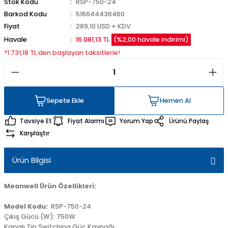
Stok Kodu
RSP-750-24
Barkod Kodu
516644436460
Fiyat
289,10 USD + KDV
Havale
16.081,13 TL
(%2,00 havale indirimi)
*1.731,18 TL den başlayan taksitlerle!
Sepete Ekle
Hemen Al
Sepete Ekle
Hemen Al
Tavsiye Et
Fiyat Alarmı
Yorum Yap
Ürünü Paylaş
Karşılaştır
Ürün Bilgisi
Meanwell Ürün Özellikleri:
Model Kodu:
RSP-750-24
Çıkış Gücü (W): 750W
Kapalı Tip Switching Güç Kaynağı