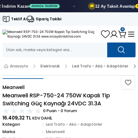
dirim
Kazan
12 Ay
Taksit Avantajı
🚚
ANINDA İNDIRIM
FIR
Teklif Al
Sipariş Takibi
0
Anasayfa
Elektronik
Led Trafo - Akü - Adaptörler
Meanwell
Meanwell RSP-750-24 750W Kapalı Tip
Switching Güç Kaynağı 24VDC 31.3A
0 Puan - 0 Yorum
16.409,32 TL
KDV DAHİL
Kategori
Led Trafo - Akü - Adaptörler
Marka
Meanwell