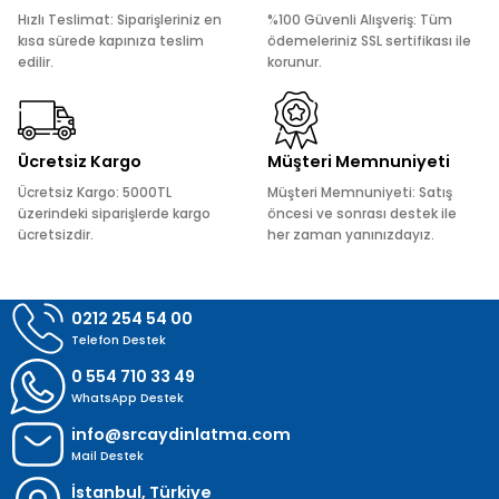
Ürün açıklamasında eksik bilgiler bulunuyor.
Hızlı Teslimat: Siparişleriniz en
%100 Güvenli Alışveriş: Tüm
Ürün bilgilerinde hatalar bulunuyor.
kısa sürede kapınıza teslim
ödemeleriniz SSL sertifikası ile
edilir.
korunur.
Ürün fiyatı diğer sitelerden daha pahalı.
Bu ürüne benzer farklı alternatifler olmalı.
Ücretsiz Kargo
Müşteri Memnuniyeti
Ücretsiz Kargo: 5000TL
Müşteri Memnuniyeti: Satış
üzerindeki siparişlerde kargo
öncesi ve sonrası destek ile
ücretsizdir.
her zaman yanınızdayız.
Gönder
0212 254 54 00
Telefon Destek
0 554 710 33 49
WhatsApp Destek
info@srcaydinlatma.com
Mail Destek
İstanbul, Türkiye