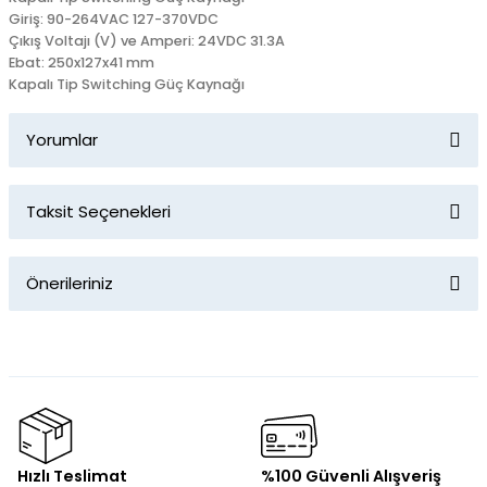
Giriş: 90-264VAC 127-370VDC
Çıkış Voltajı (V) ve Amperi: 24VDC 31.3A
Ebat: 250x127x41 mm
Kapalı Tip Switching Güç Kaynağı
Yorumlar
Taksit Seçenekleri
Bu ürüne ilk yorumu siz yapın!
Önerileriniz
Yorum Yaz
Bu ürünün fiyat bilgisi, resim, ürün açıklamalarında ve diğer
konularda yetersiz gördüğünüz noktaları öneri formunu
kullanarak tarafımıza iletebilirsiniz.
Görüş ve önerileriniz için teşekkür ederiz.
Ürün resmi kalitesiz, bozuk veya görüntülenemiyor.
Hızlı Teslimat
%100 Güvenli Alışveriş