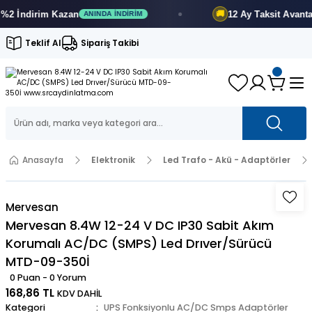
 İndirim
Kazan
12 Ay
Taksit Avantajı
🚚
ANINDA İNDIRIM
Teklif Al
Sipariş Takibi
Anasayfa
Elektronik
Led Trafo - Akü - Adaptörler
Mervesan
Mervesan 8.4W 12-24 V DC IP30 Sabit Akım
Korumalı AC/DC (SMPS) Led Drıver/Sürücü
MTD-09-350İ
0 Puan - 0 Yorum
168,86 TL
KDV DAHİL
Kategori
UPS Fonksiyonlu AC/DC Smps Adaptörler