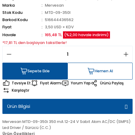
Marka
Mervesan
Stok Kodu
MTD-09-350I
Barkod Kodu
516644436562
Fiyat
3,50 USD + KDV
Havale
165,48 TL
(%2,00 havale indirimi)
*17,81 TL den başlayan taksitlerle!
Sepete Ekle
Hemen Al
Sepete Ekle
Hemen Al
Tavsiye Et
Fiyat Alarmı
Yorum Yap
Ürünü Paylaş
Karşılaştır
Ürün Bilgisi
Mervesan MTD-09-350i 350 mA 12-24 V Sabit Akım AC/DC (SMPS)
Led Driver / Sürücü (C.C.)
Ürün Özellikleri