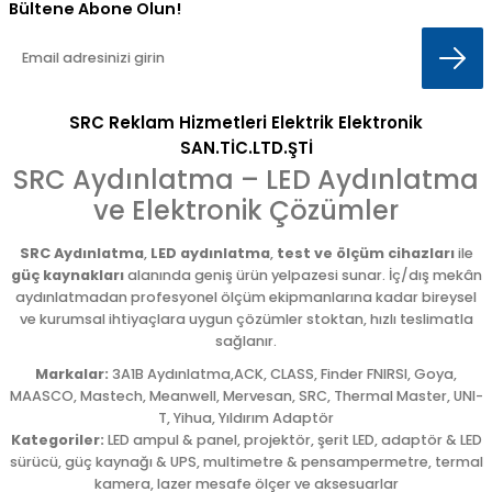
Bültene Abone Olun!
SRC Reklam Hizmetleri Elektrik Elektronik
SAN.TİC.LTD.ŞTİ
SRC Aydınlatma – LED Aydınlatma
ve Elektronik Çözümler
SRC Aydınlatma
,
LED aydınlatma
,
test ve ölçüm cihazları
ile
güç kaynakları
alanında geniş ürün yelpazesi sunar. İç/dış mekân
aydınlatmadan profesyonel ölçüm ekipmanlarına kadar bireysel
ve kurumsal ihtiyaçlara uygun çözümler stoktan, hızlı teslimatla
sağlanır.
Markalar:
3A1B Aydınlatma,ACK, CLASS, Finder FNIRSI, Goya,
MAASCO, Mastech, Meanwell, Mervesan, SRC, Thermal Master, UNI-
T, Yihua, Yıldırım Adaptör
Kategoriler:
LED ampul & panel, projektör, şerit LED, adaptör & LED
sürücü, güç kaynağı & UPS, multimetre & pensampermetre, termal
kamera, lazer mesafe ölçer ve aksesuarlar