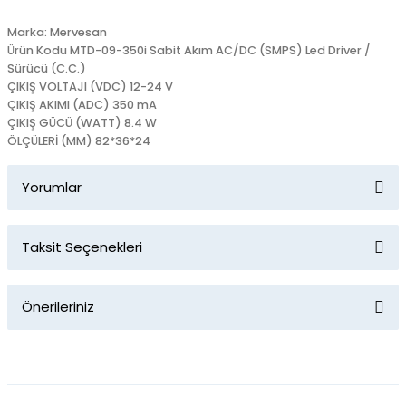
Marka: Mervesan
Ürün Kodu MTD-09-350i Sabit Akım AC/DC (SMPS) Led Driver /
Sürücü (C.C.)
ÇIKIŞ VOLTAJI (VDC) 12-24 V
ÇIKIŞ AKIMI (ADC) 350 mA
ÇIKIŞ GÜCÜ (WATT) 8.4 W
ÖLÇÜLERİ (MM) 82*36*24
Yorumlar
Taksit Seçenekleri
Bu ürüne ilk yorumu siz yapın!
Önerileriniz
Yorum Yaz
Bu ürünün fiyat bilgisi, resim, ürün açıklamalarında ve diğer
konularda yetersiz gördüğünüz noktaları öneri formunu
kullanarak tarafımıza iletebilirsiniz.