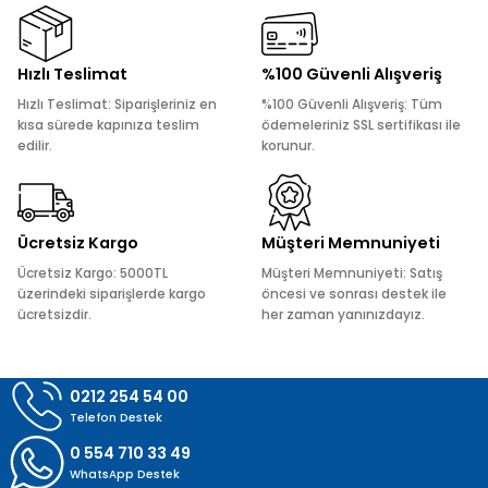
Görüş ve önerileriniz için teşekkür ederiz.
Ürün resmi kalitesiz, bozuk veya görüntülenemiyor.
Hızlı Teslimat
%100 Güvenli Alışveriş
Ürün açıklamasında eksik bilgiler bulunuyor.
Hızlı Teslimat: Siparişleriniz en
%100 Güvenli Alışveriş: Tüm
Ürün bilgilerinde hatalar bulunuyor.
kısa sürede kapınıza teslim
ödemeleriniz SSL sertifikası ile
edilir.
korunur.
Ürün fiyatı diğer sitelerden daha pahalı.
Bu ürüne benzer farklı alternatifler olmalı.
Ücretsiz Kargo
Müşteri Memnuniyeti
Ücretsiz Kargo: 5000TL
Müşteri Memnuniyeti: Satış
üzerindeki siparişlerde kargo
öncesi ve sonrası destek ile
ücretsizdir.
her zaman yanınızdayız.
Gönder
0212 254 54 00
Telefon Destek
0 554 710 33 49
WhatsApp Destek