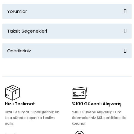
Yorumlar
Taksit Seçenekleri
Bu ürüne ilk yorumu siz yapın!
Önerileriniz
Yorum Yaz
Bu ürünün fiyat bilgisi, resim, ürün açıklamalarında ve diğer
konularda yetersiz gördüğünüz noktaları öneri formunu
kullanarak tarafımıza iletebilirsiniz.
Görüş ve önerileriniz için teşekkür ederiz.
Ürün resmi kalitesiz, bozuk veya görüntülenemiyor.
Hızlı Teslimat
%100 Güvenli Alışveriş
Ürün açıklamasında eksik bilgiler bulunuyor.
Hızlı Teslimat: Siparişleriniz en
%100 Güvenli Alışveriş: Tüm
Ürün bilgilerinde hatalar bulunuyor.
kısa sürede kapınıza teslim
ödemeleriniz SSL sertifikası ile
edilir.
korunur.
Ürün fiyatı diğer sitelerden daha pahalı.