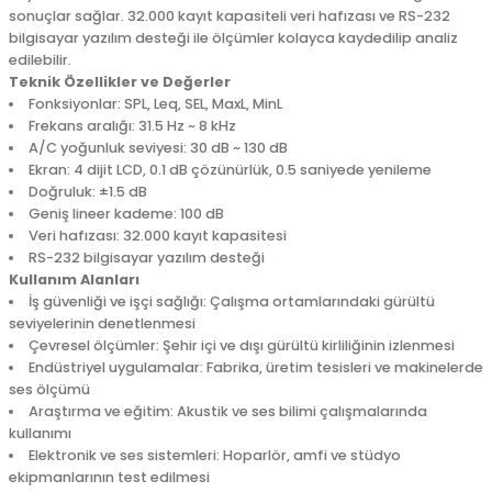
sonuçlar sağlar. 32.000 kayıt kapasiteli veri hafızası ve RS-232
bilgisayar yazılım desteği ile ölçümler kolayca kaydedilip analiz
edilebilir.
Teknik Özellikler ve Değerler
Fonksiyonlar: SPL, Leq, SEL, MaxL, MinL
Frekans aralığı: 31.5 Hz ~ 8 kHz
A/C yoğunluk seviyesi: 30 dB ~ 130 dB
Ekran: 4 dijit LCD, 0.1 dB çözünürlük, 0.5 saniyede yenileme
Doğruluk: ±1.5 dB
Geniş lineer kademe: 100 dB
Veri hafızası: 32.000 kayıt kapasitesi
RS-232 bilgisayar yazılım desteği
Kullanım Alanları
İş güvenliği ve işçi sağlığı: Çalışma ortamlarındaki gürültü
seviyelerinin denetlenmesi
Çevresel ölçümler: Şehir içi ve dışı gürültü kirliliğinin izlenmesi
Endüstriyel uygulamalar: Fabrika, üretim tesisleri ve makinelerde
ses ölçümü
Araştırma ve eğitim: Akustik ve ses bilimi çalışmalarında
kullanımı
Elektronik ve ses sistemleri: Hoparlör, amfi ve stüdyo
ekipmanlarının test edilmesi