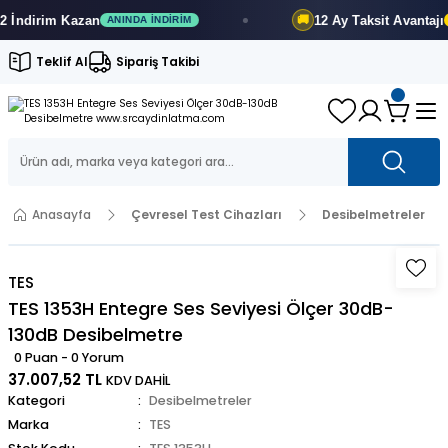
ndirim
Kazan
12 Ay
Taksit Avantajı
🚚
ANINDA İNDIRIM
FI
Teklif Al
Sipariş Takibi
Anasayfa
Çevresel Test Cihazları
Desibelmetreler
TES
TES 1353H Entegre Ses Seviyesi Ölçer 30dB-
130dB Desibelmetre
0 Puan - 0 Yorum
37.007,52 TL
KDV DAHİL
Kategori
Desibelmetreler
Marka
TES