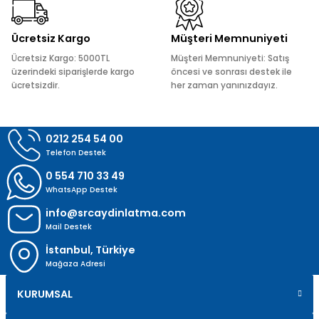
Bu ürüne benzer farklı alternatifler olmalı.
Ücretsiz Kargo
Müşteri Memnuniyeti
Ücretsiz Kargo: 5000TL
Müşteri Memnuniyeti: Satış
üzerindeki siparişlerde kargo
öncesi ve sonrası destek ile
ücretsizdir.
her zaman yanınızdayız.
Gönder
0212 254 54 00
Telefon Destek
0 554 710 33 49
WhatsApp Destek
info@srcaydinlatma.com
Mail Destek
İstanbul, Türkiye
Mağaza Adresi
KURUMSAL