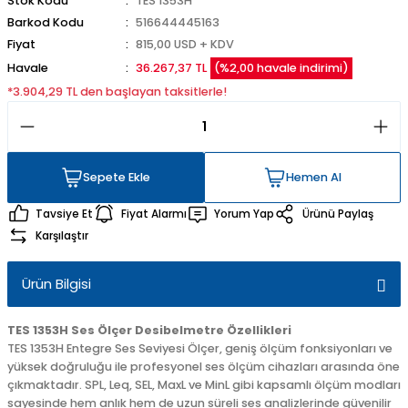
Stok Kodu
TES 1353H
Barkod Kodu
516644445163
Fiyat
815,00 USD + KDV
Havale
36.267,37 TL
(%2,00 havale indirimi)
*3.904,29 TL den başlayan taksitlerle!
Sepete Ekle
Hemen Al
Sepete Ekle
Hemen Al
Tavsiye Et
Fiyat Alarmı
Yorum Yap
Ürünü Paylaş
Karşılaştır
Ürün Bilgisi
TES 1353H Ses Ölçer
Desibelmetre
Özellikleri
TES 1353H Entegre Ses Seviyesi Ölçer, geniş ölçüm fonksiyonları ve
yüksek doğruluğu ile profesyonel ses ölçüm cihazları arasında öne
çıkmaktadır. SPL, Leq, SEL, MaxL ve MinL gibi kapsamlı ölçüm modları
sayesinde hem anlık hem de uzun süreli ses analizlerinde güvenilir