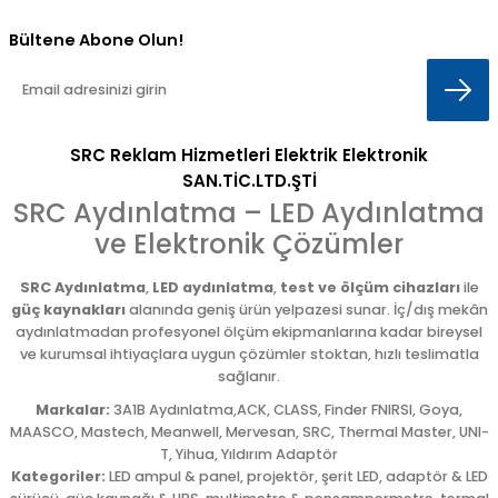
Bültene Abone Olun!
SRC Reklam Hizmetleri Elektrik Elektronik
SAN.TİC.LTD.ŞTİ
SRC Aydınlatma – LED Aydınlatma
ve Elektronik Çözümler
SRC Aydınlatma
,
LED aydınlatma
,
test ve ölçüm cihazları
ile
güç kaynakları
alanında geniş ürün yelpazesi sunar. İç/dış mekân
aydınlatmadan profesyonel ölçüm ekipmanlarına kadar bireysel
ve kurumsal ihtiyaçlara uygun çözümler stoktan, hızlı teslimatla
sağlanır.
Markalar:
3A1B Aydınlatma,ACK, CLASS, Finder FNIRSI, Goya,
MAASCO, Mastech, Meanwell, Mervesan, SRC, Thermal Master, UNI-
T, Yihua, Yıldırım Adaptör
Kategoriler:
LED ampul & panel, projektör, şerit LED, adaptör & LED