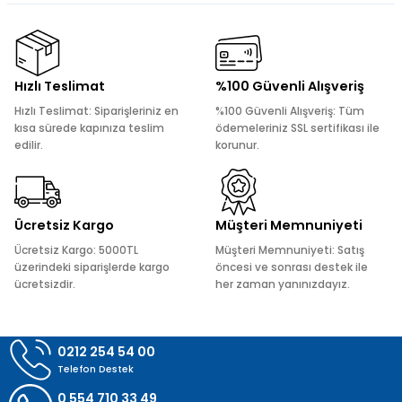
kullanarak tarafımıza iletebilirsiniz.
Görüş ve önerileriniz için teşekkür ederiz.
Ürün resmi kalitesiz, bozuk veya görüntülenemiyor.
Hızlı Teslimat
%100 Güvenli Alışveriş
Ürün açıklamasında eksik bilgiler bulunuyor.
Hızlı Teslimat: Siparişleriniz en
%100 Güvenli Alışveriş: Tüm
Ürün bilgilerinde hatalar bulunuyor.
kısa sürede kapınıza teslim
ödemeleriniz SSL sertifikası ile
edilir.
korunur.
Ürün fiyatı diğer sitelerden daha pahalı.
Bu ürüne benzer farklı alternatifler olmalı.
Ücretsiz Kargo
Müşteri Memnuniyeti
Ücretsiz Kargo: 5000TL
Müşteri Memnuniyeti: Satış
üzerindeki siparişlerde kargo
öncesi ve sonrası destek ile
ücretsizdir.
her zaman yanınızdayız.
Gönder
0212 254 54 00
Telefon Destek
0 554 710 33 49