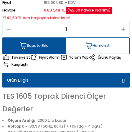
Fiyat
155,00 USD + KDV
Havale
6.897,48 TL
(%2,00 havale indirimi)
*742,53 TL den başlayan taksitlerle!
Sepete Ekle
Hemen Al
Sepete Ekle
Hemen Al
Tavsiye Et
Fiyat Alarmı
Yorum Yap
Ürünü Paylaş
Karşılaştır
Ürün Bilgisi
TES 1605 Toprak Direnci Ölçer
Değerler
Ölçüm Aralığı:
2000 Ω’a kadar
Voltaj:
0 ~ 199,9V (50Hz, 60Hz) ± (1% rdg + 4 dgts)