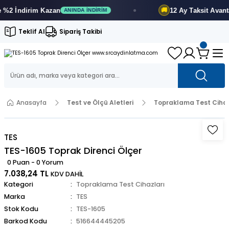
2 İndirim
Kazan
12 Ay
Taksit Avantajı
🚚
ANINDA İNDIRIM
Teklif Al
Sipariş Takibi
Anasayfa
Test ve Ölçü Aletleri
Topraklama Test Cihaz
TES
TES-1605 Toprak Direnci Ölçer
0 Puan - 0 Yorum
7.038,24 TL
KDV DAHİL
Kategori
Topraklama Test Cihazları
Marka
TES
Stok Kodu
TES-1605
Barkod Kodu
516644445205