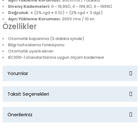
Aşırı Yükleme Koruması:
300Vrms / 1 dakika
Direnç Kademeleri:
0 ~ 19,99Ω, 0 ~ 199,9Ω, 0 ~ 1999Ω
Doğruluk:
± (2% rgd ± 0.1Ω) > (2% rgd + 3 dgt)
Aşırı Yükleme Koruması:
200V rms / 10 sn.
Özellikler
Otomatik kapanma (3 dakika içinde)
Bilgi hafızalama fonksiyonu
Otomatik uyarılı ekran
IEC1010-1 standartlarına uygun ölçüm kademesi
Yorumlar
Taksit Seçenekleri
Bu ürüne ilk yorumu siz yapın!
Önerileriniz
Yorum Yaz
Bu ürünün fiyat bilgisi, resim, ürün açıklamalarında ve diğer
konularda yetersiz gördüğünüz noktaları öneri formunu